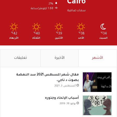
Cairo
21%
1.68 كيلومتر/ساعة
سماء صافية
℃
42
℃
40
℃
39
℃
38
℃
34
السبت
الأحد
الأثنين
الثلاثاء
الأربعاء
الأشهر
الأخيرة
تعليقات
مقال شهر اغسطس 2021 سد النهضة
بصوت د ناجي.
أغسطس 3, 2021
أسباب الإلحاد وجذوره
يوليو 18, 2019