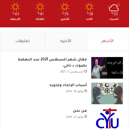
℃
43
℃
41
℃
39
℃
38
℃
39
السبت
الأحد
الأثنين
الثلاثاء
الأربعاء
الأشهر
الأخيرة
تعليقات
مقال شهر اغسطس 2021 سد النهضة
بصوت د ناجي.
أغسطس 3, 2021
أسباب الإلحاد وجذوره
يوليو 18, 2019
من نحن
يوليو 22, 2019