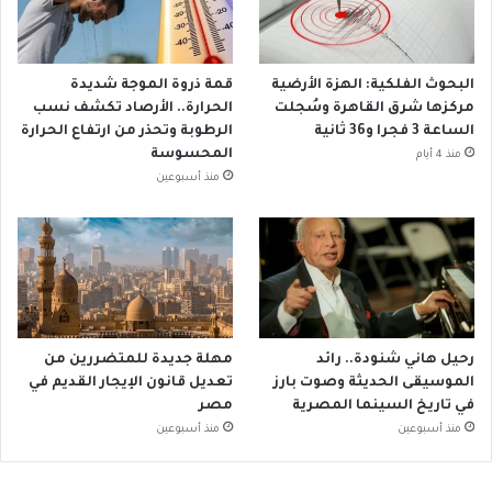
البحوث الفلكية: الهزة الأرضية
قمة ذروة الموجة شديدة
مركزها شرق القاهرة وسُجلت
الحرارة.. الأرصاد تكشف نسب
الساعة 3 فجرا و36 ثانية
الرطوبة وتحذر من ارتفاع الحرارة
المحسوسة
منذ 4 أيام
منذ أسبوعين
رحيل هاني شنودة.. رائد
مهلة جديدة للمتضررين من
الموسيقى الحديثة وصوت بارز
تعديل قانون الإيجار القديم في
في تاريخ السينما المصرية
مصر
منذ أسبوعين
منذ أسبوعين