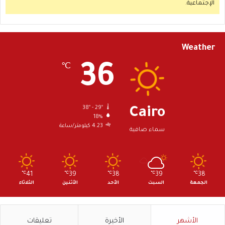
الإجتماعية.
Weather
36
℃
38º - 29º
Cairo
18%
4.23 كيلومتر/ساعة
سماء صافية
℃
41
℃
39
℃
38
℃
39
℃
38
الجمعة
السبت
الأحد
الأثنين
الثلاثاء
الأشهر
الأخيرة
تعليقات