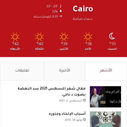
33º - 29º
Cairo
52%
8.01 كيلومتر/ساعة
سماء صافية
℃
42
℃
40
℃
39
℃
38
℃
33
السبت
الأحد
الأثنين
الثلاثاء
الأربعاء
الأشهر
الأخيرة
تعليقات
مقال شهر اغسطس 2021 سد النهضة
بصوت د ناجي.
أغسطس 3, 2021
أسباب الإلحاد وجذوره
يوليو 18, 2019