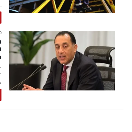
إ
ر
ا
ا
ق
ت
و