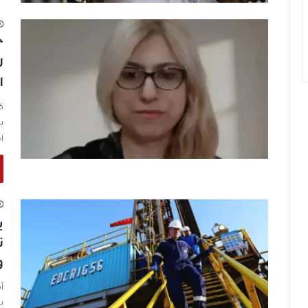
“
ل
ا
ك
ب
ا
ب
و
س