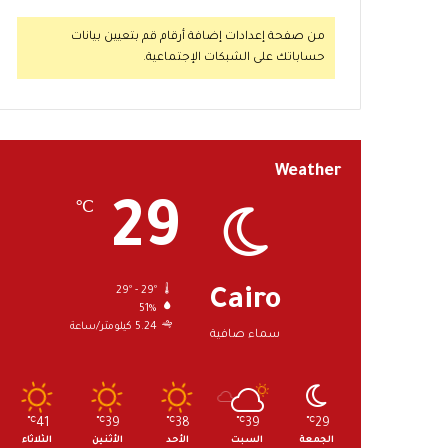
من صفحة إعدادات إضافة أرقام قم بتعيين بيانات
حساباتك على الشبكات الإجتماعية.
Weather
29
℃
29º - 29º
Cairo
51%
5.24 كيلومتر/ساعة
سماء صافية
℃
41
℃
39
℃
38
℃
39
℃
29
الجمعة
السبت
الأحد
الأثنين
الثلاثاء