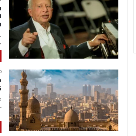
ر
ا
ا
ب
م
ق
ك
ع
ا