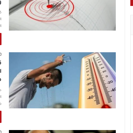
و36 ث
ك
ا
ا
ق
ا
م
ح
ا
ف