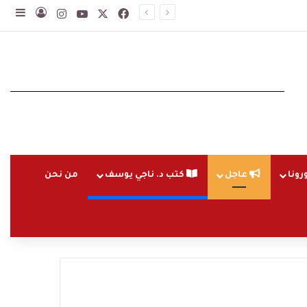
‫X
فيسبوك
‫YouTube
انستقرام
تسجيل ا
إضاف
رونا
عاجل
كتب د. ناجي يوسف
من نحن