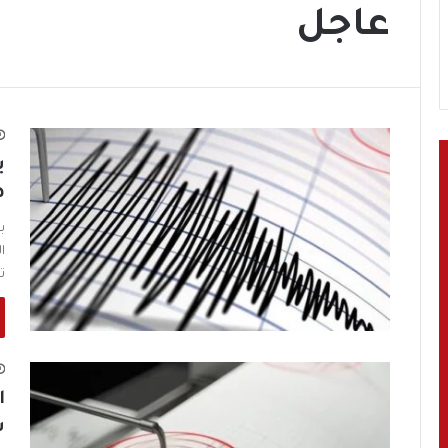
عاجل
ب
ه
ب
ت
ا