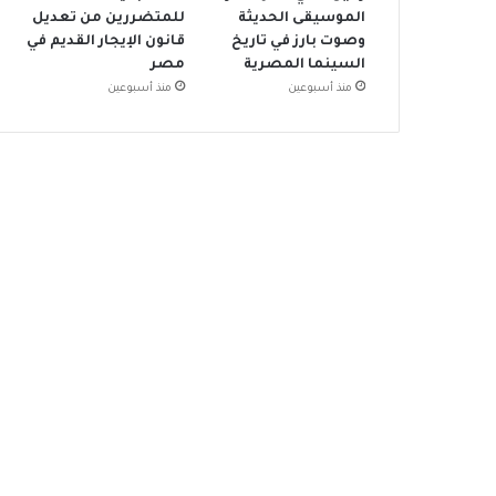
الموسيقى الحديثة
للمتضررين من تعديل
وصوت بارز في تاريخ
قانون الإيجار القديم في
السينما المصرية
مصر
منذ أسبوعين
منذ أسبوعين