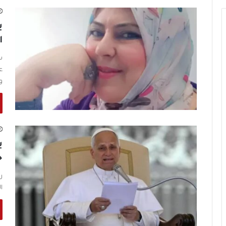
ب
ا
ش
ع
و
ب
خ
ر
ا