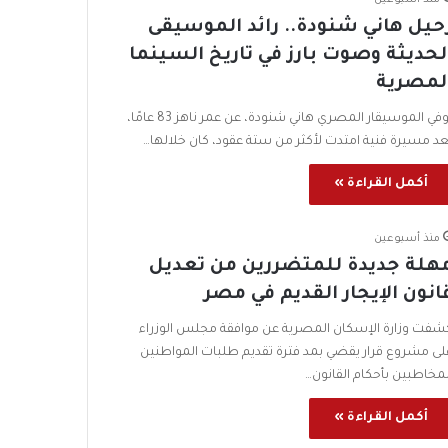
منذ أسبوعين
حيل هاني شنودة.. رائد الموسيقى
لحديثة وصوت بارز في تاريخ السينما
لمصرية
توفي الموسيقار المصري هاني شنودة، عن عمر ناهز 83 عامًا،
عد مسيرة فنية امتدت لأكثر من ستة عقود، كان خلالها…
أكمل القراءة »
منذ أسبوعين
هلة جديدة للمتضررين من تعديل
انون الإيجار القديم في مصر
شفت وزارة الإسكان المصرية عن موافقة مجلس الوزراء
لى مشروع قرار يقضي بمد فترة تقديم طلبات المواطنين
لمخاطبين بأحكام القانون…
أكمل القراءة »