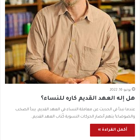
يونيو 16, 2022
هل إله العهد القديم كاره للنساء؟
عندما نبدأ في الحديث عن معاملة النساء في العهد القديم، يبدأ الصخب
والضوضاء! يتهم أنصار الحركات النسوية كُتاب العهد القديم…
أكمل القراءة »