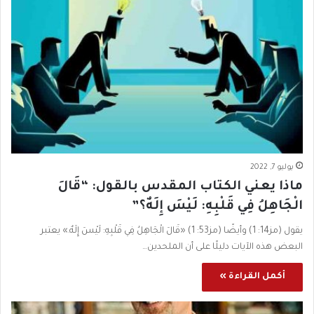
يوليو 7, 2022
ماذا يعني الكتاب المقدس بالقول: “قَالَ
الْجَاهِلُ فِي قَلْبِهِ: لَيْسَ إِلَهٌ؟”
يقول (مز14: 1) وأيضًا (مز53: 1) «قَالَ الْجَاهِلُ فِي قَلْبِهِ: لَيْسَ إِلَهٌ.» يعتبر
البعض هذه الآيات دليلًا على أن الملحدين…
أكمل القراءة »