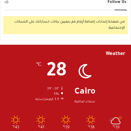
Follow Us
من صفحة إعدادات إضافة أرقام قم بتعيين بيانات حساباتك على الشبكات
الإجتماعية.
Weather
28
℃
39º - 26º
Cairo
51%
3.9 كيلومتر/ساعة
سماء صافية
℃
43
℃
41
℃
39
℃
38
℃
39