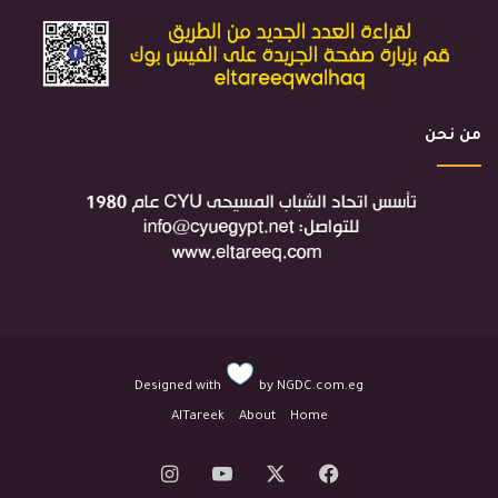
من نحن
Designed with
by
NGDC.com.eg
AlTareek
About
Home
‫X
فيسبوك
‫YouTube
انستقرام