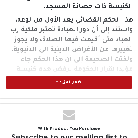
الكنيسة ذات حصانة المسجد
.
هذا الحكم القضائي يعد الأول من نوعه،
واستند إلى أن دور العبادة تعتبر ملكية رب
العباد متى أقيمت فيها الصلاة، ولا يجوز
تغييرها من الأغراض الدينية إلى الدنيوية.
ولفتت الصحيفة إلى أن هذا الحكم جاء
مؤيدا لقرار الحكومة برفض هدم كنيسة
بمحافظة البحيرة اشتراها أحد المواطنين
اظهر المزيد
من الأرثوذوكس اليونانيين
.
وقد أكد خفاجي، أن مصر بلد التعايش
والتسامح الديني تمارس فيه حرية الأديان،
وهي وطن تذوب فيه المعتقدات الدينية في
With Product You Purchase
نسيج واحد في ظل دولة قوية تحميها
.