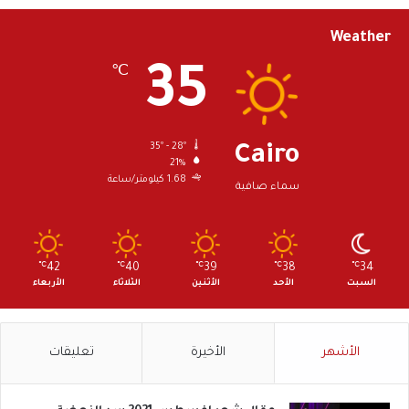
Weather
35
℃
35º - 28º
Cairo
21%
1.68 كيلومتر/ساعة
سماء صافية
℃
42
℃
40
℃
39
℃
38
℃
34
السبت
الأحد
الأثنين
الثلاثاء
الأربعاء
الأشهر
الأخيرة
تعليقات