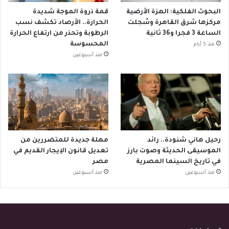
البحوث الفلكية: الهزة الأرضية
قمة ذروة الموجة شديدة
مركزها شرق القاهرة وسُجلت
الحرارة.. الأرصاد تكشف نسب
الساعة 3 فجرا و36 ثانية
الرطوبة وتحذر من ارتفاع الحرارة
المحسوسة
منذ 5 أيام
منذ أسبوعين
رحيل هاني شنودة.. رائد
مهلة جديدة للمتضررين من
الموسيقى الحديثة وصوت بارز
تعديل قانون الإيجار القديم في
في تاريخ السينما المصرية
مصر
منذ أسبوعين
منذ أسبوعين