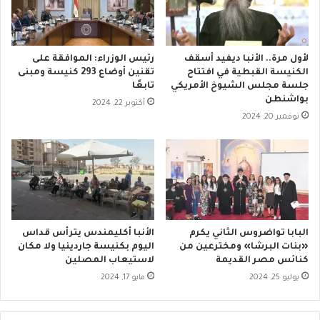
ئ
ة
ي
ا
س
ل
د
ع
لأول مرة.. الأنبا ديفيد أسقف
رئيس الوزراء: الموافقة على
ي
ن
الكنيسة القبطية في افتتاح
تقنين أوضاع 293 كنيسة ومبنى
ر
ف
جلسة مجلس الشيوخ الأمريكي
تابعًا
أ
ا
بواشنطن
أكتوبر 22, 2024
ب
ل
نوفمبر 20, 2024
و
م
م
س
ق
ل
ا
ح
ر
ف
ى
أ
م
البابا تواضروس الثاني يكرم
الأنبا أكليمندس يترأس قداس
ر
«بنات البرشا» ومخترعين من
اليوم بكنيسة جاردينيا ولا مكان
كنائس مصر القديمة
لاستيعاب المصلين
ي
ك
يوليو 25, 2024
مايو 17, 2024
ا
و