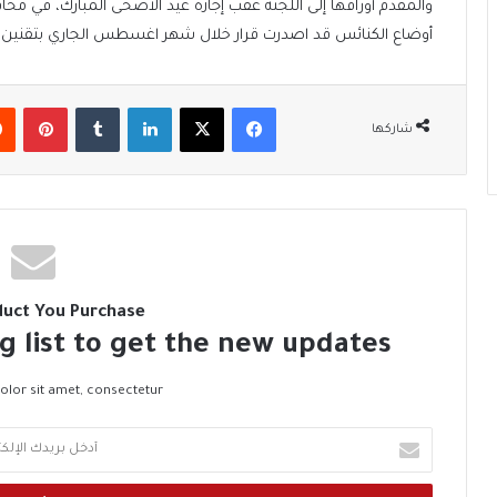
والمقدم أوراقها إلى اللجنة عقب إجازة عيد الأضحى المبارك، في مح
أوضاع الكنائس قد اصدرت قرار خلال شهر اغسطس الجاري بتقنين حوالي 88 كنيسة ومبن
فيسبوك
‫X
لينكدإن
‏Tumblr
بينتيريست
شاركها
duct You Purchase
g list to get the new updates!
lor sit amet, consectetur.
أ
د
خ