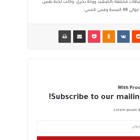
افظات مختلفة بالصعيد ووجه بحري. وكانت لجنة تقنين
ي كنسي.
‏Reddit
‏VKontakte
Odnoklassniki
‫Pocket
مشاركة عبر البريد
طباعة
With Pro
Subscribe to our mailin
Lorem ipsum do