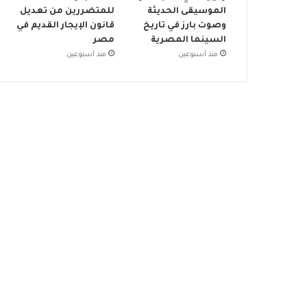
الموسيقى الحديثة
للمتضررين من تعديل
وصوت بارز في تاريخ
قانون الإيجار القديم في
السينما المصرية
مصر
منذ أسبوعين
منذ أسبوعين