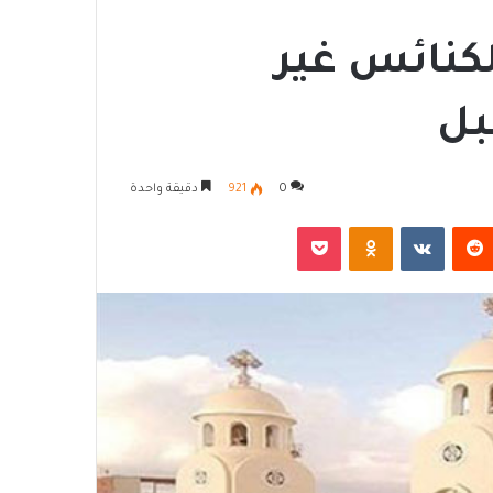
لكنائس غير
بل
0
921
دقيقة واحدة
‏Reddit
‏VKontakte
Odnoklassniki
‫Pocket