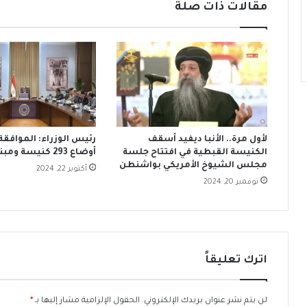
مقالات ذات صلة
ر
ض
ي
ق
ق
ا
ن
و
ن
ا
ل
إ
لأول مرة.. الأنبا ديفيد أسقف
رئيس الوزراء: الموافقة
ج
الكنيسة القبطية في افتتاح جلسة
أوضاع 293 كنيسة ومبنى تابعًا
ه
مجلس الشيوخ الأمريكي بواشنطن
أكتوبر 22, 2024
ا
نوفمبر 20, 2024
ض
أ
م
ا
م
م
اترك تعليقاً
ج
ل
س
لن يتم نشر عنوان بريدك الإلكتروني.
الحقول الإلزامية مشار إليها بـ
*