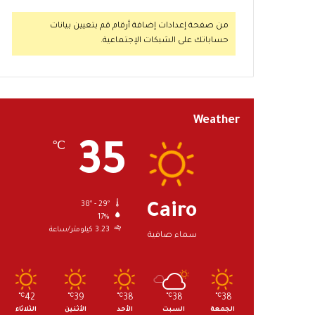
من صفحة إعدادات إضافة أرقام قم بتعيين بيانات
حساباتك على الشبكات الإجتماعية.
Weather
35
℃
38º - 29º
Cairo
17%
3.23 كيلومتر/ساعة
سماء صافية
℃
42
℃
39
℃
38
℃
38
℃
38
الجمعة
السبت
الأحد
الأثنين
الثلاثاء