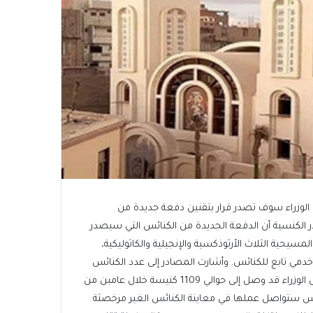
لوزراء سوف تصدر قرار بتقنين دفعة جديدة من
الكنسية أن الدفعة الجديدة من الكنائس التي سيصدر
يحية الثلاث الأرثوذكسية والإنجيلية والكاثوليكية،
يتخطى عددها أكثر من 70 كنيسة ومبني خدمي تابع للكنائس. وأشارت المصادر إلى عدد الكنائس
التي تم تقنينها منذ عمل لجنة تقنين أوضاع الكنائس التابعة لمجلس الوزراء قد وصل إلى حوالي 1109 كنيسة خلال عامبن من
كنائس ستواصل عملها في معاينة الكنائس الغير مرخصثة