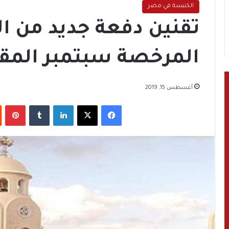
الكنيسة في مصر
تقنين دفعة جديد من ا
المرخصة سبتمبر المق
أغسطس 15, 2019
فيسبوك
‫X
لينكدإن
‏Tumblr
بينتيريست