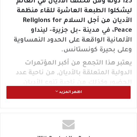
125 دولة ومن مختلف الأديان في العالم
ليشكلوا الطبعة العاشرة للقاء منظمة
الأديان من أجل السلام Religions for
Peace، في مدينة –بل جزيرة- لينداو
الألمانية الواقعة على الحدود النمساوية
وعلى بحيرة كونستانس.
يعتبر هذا التجمع من أكبر المؤتمرات
الدولية المتعلقة بالأديان, من ناحية عدد
الحضور وكذلك من ناحية تنوع الأديان
ودعوة ما يسمى بالأقليات، او التجمعات
اظهر المزيد
الدينية قليلة العدد، والتقاليد الدينية
للمشاركة.
تم التركيز على خمسة مواضيع تعتبر
بمفهوم الأمم المتحدة ركائز سيتشكل