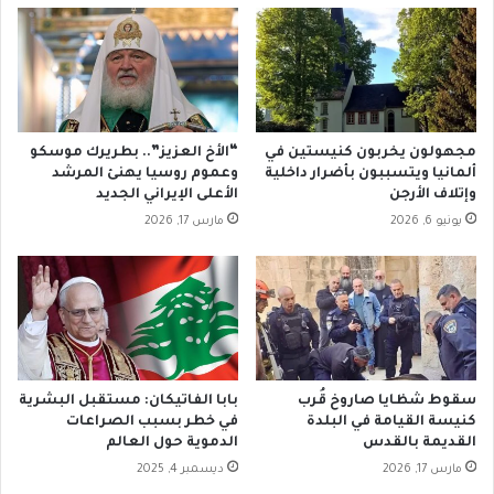
ف
ا
ي
ع
م
ب
ه
ي
ر
ن
ج
ق
ا
مجهولون يخربون كنيستين في
“الأخ العزيز”.. بطريرك موسكو
ب
ن
ألمانيا ويتسببون بأضرار داخلية
وعموم روسيا يهنئ المرشد
ي
د
وإتلاف الأرجن
الأعلى الإيراني الجديد
ل
ا
يونيو 6, 2026
مارس 17, 2026
ت
ر
ي
ا
ن
ل
ب
ك
ن
ت
ي
ا
ج
ب
ي
ا
سقوط شظايا صاروخ قُرب
بابا الفاتيكان: مستقبل البشرية
ر
ل
كنيسة القيامة في البلدة
في خطر بسبب الصراعات
ي
م
القديمة بالقدس
الدموية حول العالم
ا
ق
مارس 17, 2026
ديسمبر 4, 2025
د