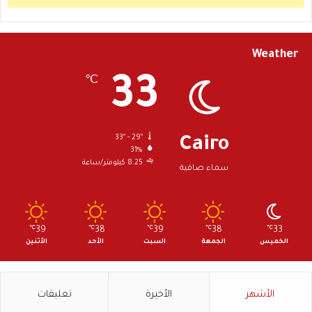
Weather
33
℃
33º - 29º
Cairo
31%
8.25 كيلومتر/ساعة
سماء صافية
℃
39
℃
38
℃
39
℃
38
℃
33
الخميس
الجمعة
السبت
الأحد
الأثنين
الأشهر
الأخيرة
تعليقات