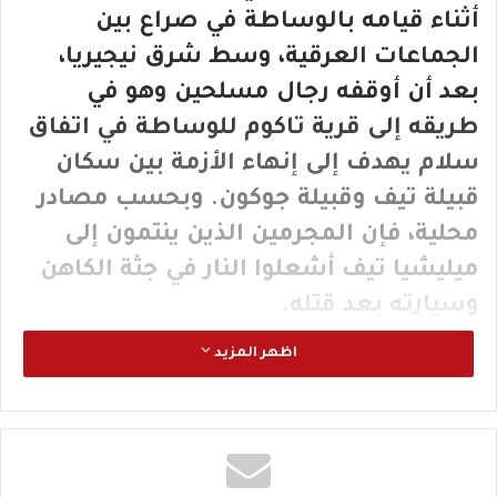
أثناء قيامه بالوساطة في صراع بين
الجماعات العرقية، وسط شرق نيجيريا،
بعد أن أوقفه رجال مسلحين وهو في
طريقه إلى قرية تاكوم للوساطة في اتفاق
سلام يهدف إلى إنهاء الأزمة بين سكان
قبيلة تيف وقبيلة جوكون. وبحسب مصادر
محلية، فإن المجرمين الذين ينتمون إلى
ميليشيا تيف أشعلوا النار في جثة الكاهن
وسيارته بعد قتله.
وأدان المطران تشارلز حماوة، أسقف
اظهر المزيد
أبرشية جالينجو، مقتل الكاهن، وقال:
“أصابتنا الصدمة بعد أن علمنا بمقتله. إنّ
الأبرشية في حالة حداد”. وأضاف: “لقد