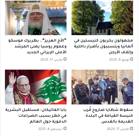
ا
ن
ف
ة
ي
و
ة
ا
ح
د
مجهولون يخربون كنيستين في
“الأخ العزيز”.. بطريرك موسكو
ة
ألمانيا ويتسببون بأضرار داخلية
وعموم روسيا يهنئ المرشد
.
وإتلاف الأرجن
الأعلى الإيراني الجديد
.
يونيو 6, 2026
مارس 17, 2026
و
ا
ل
م
ص
ر
ي
ة
سقوط شظايا صاروخ قُرب
بابا الفاتيكان: مستقبل البشرية
ع
كنيسة القيامة في البلدة
في خطر بسبب الصراعات
ز
القديمة بالقدس
الدموية حول العالم
ة
مارس 17, 2026
ديسمبر 4, 2025
ك