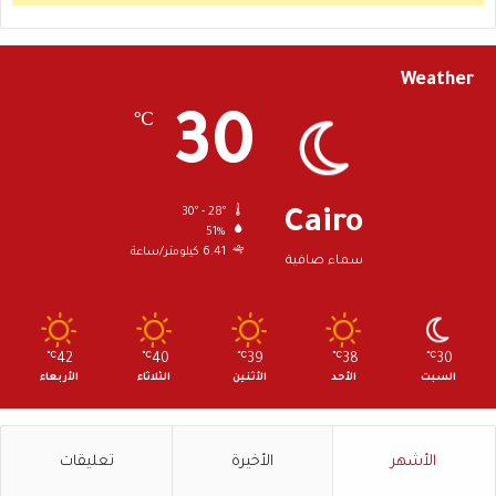
Weather
30
℃
30º - 28º
Cairo
51%
6.41 كيلومتر/ساعة
سماء صافية
℃
42
℃
40
℃
39
℃
38
℃
30
السبت
الأحد
الأثنين
الثلاثاء
الأربعاء
الأشهر
الأخيرة
تعليقات