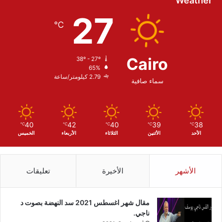
Weather
27
℃
Cairo
38º - 27º
65%
2.79 كيلومتر/ساعة
سماء صافية
40
42
40
39
38
℃
℃
℃
℃
℃
الأحد
الأثنين
الثلاثاء
الأربعاء
الخميس
الأشهر
الأخيرة
تعليقات
مقال شهر اغسطس 2021 سد النهضة بصوت د
ناجي.