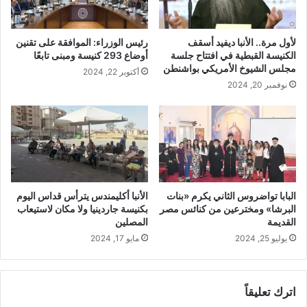
ل
ي
ى
ن
إ
ا
لأول مرة.. الأنبا ديفيد أسقف
رئيس الوزراء: الموافقة على تقنين
ن
ل
الكنيسة القبطية في افتتاح جلسة
أوضاع 293 كنيسة ومبنى تابعًا
ك
ر
مجلس الشيوخ الأمريكي بواشنطن
أكتوبر 22, 2024
ا
ؤ
نوفمبر 20, 2024
ر
ي
إ
ا
ي
و
م
ا
ا
ل
ن
ت
ه
ح
م
ق
البابا تواضروس الثاني يكرم «بنات
الأنبا أكليمندس يترأس قداس اليوم
ي
البرشا» ومخترعين من كنائس مصر
بكنيسة جاردينيا ولا مكان لاستيعاب
ق
القديمة
المصلين
و
يوليو 25, 2024
مايو 17, 2024
ج
ر
ي
اترك تعليقاً
د
ة