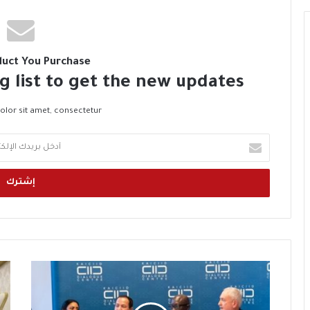
duct You Purchase
g list to get the new updates!
lor sit amet, consectetur.
أ
د
خ
ل
ب
ر
ي
د
ك
م
ا
ا
ر
ل
ل
ك
ب
إ