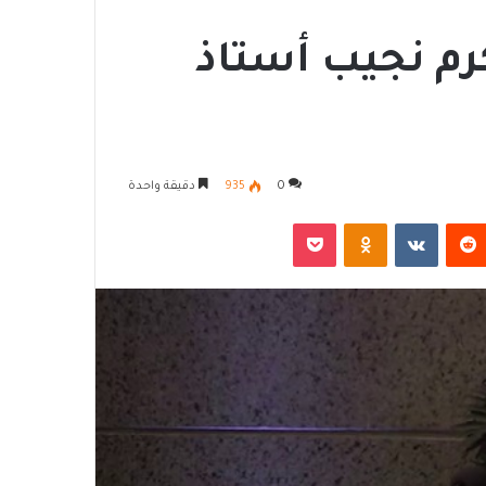
رم نجيب أستاذ
0
935
دقيقة واحدة
‏Reddit
‏VKontakte
Odnoklassniki
‫Pocket