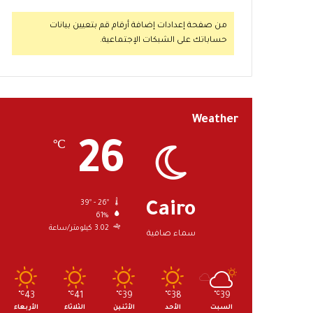
من صفحة إعدادات إضافة أرقام قم بتعيين بيانات
حساباتك على الشبكات الإجتماعية.
Weather
26
℃
39º - 26º
Cairo
61%
3.02 كيلومتر/ساعة
سماء صافية
℃
43
℃
41
℃
39
℃
38
℃
39
السبت
الأحد
الأثنين
الثلاثاء
الأربعاء