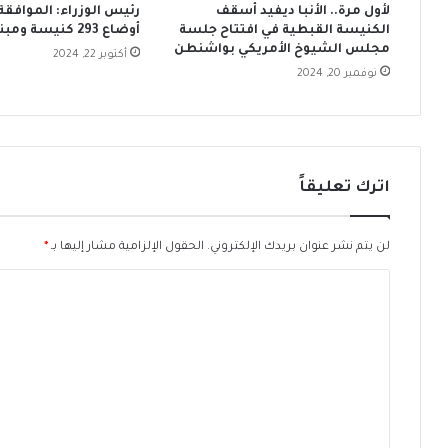
لأول مرة.. الأنبا ديفيد أسقف
رئيس الوزراء: الموافقة
ل
ه
الكنيسة القبطية في افتتاح جلسة
أوضاع 293 كنيسة ومبنى تابعًا
ي
ر
مجلس الشيوخ الأمريكي بواشنطن
أكتوبر 22, 2024
و
ب
نوفمبر 20, 2024
ن
ا
ي
ل
و
ف
ر
ا
و
ت
ل
ي
اترك تعليقاً
م
ك
و
ا
ا
ن
لن يتم نشر عنوان بريدك الإلكتروني.
الحقول الإلزامية مشار إليها بـ
*
ج
ا
ه
ة
ل
خ
ت
ط
ا
ع
ب
ل
ا
ي
ل