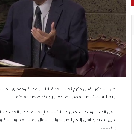
رحل ، الدكتور القس مكرم نجيب، أحد قيادات وأعمدة ومفكري الكنيسة
الإنجيلية المشيخية بمصر الجديدة، إثر وعكة صحية مفاجئة
ونعى القس يوسف سمير راعي الكنيسة الإنجيلية بمصر الجديدة ، الر
بحزن شديد إذ أنقل إليكم الخبر المؤلم، بانتقال راعينا المحبوب الد
والكنيسة