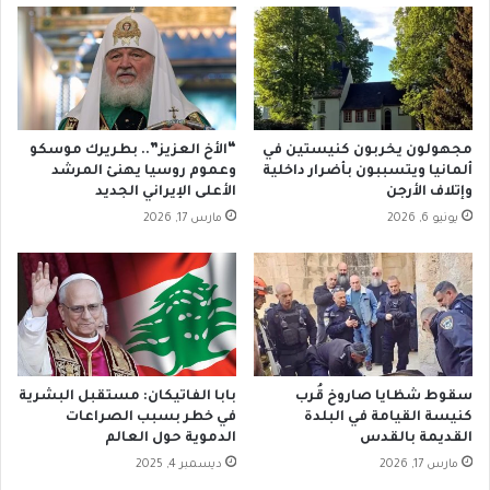
ا
ر
ل
ا
م
ل
ن
أ
ز
و
ل
ل
مجهولون يخربون كنيستين في
“الأخ العزيز”.. بطريرك موسكو
ي
ى
ألمانيا ويتسببون بأضرار داخلية
وعموم روسيا يهنئ المرشد
ف
وإتلاف الأرجن
الأعلى الإيراني الجديد
ى
يونيو 6, 2026
مارس 17, 2026
ا
ل
ت
ج
ا
ر
ب
ا
سقوط شظايا صاروخ قُرب
بابا الفاتيكان: مستقبل البشرية
ل
كنيسة القيامة في البلدة
في خطر بسبب الصراعات
إ
القديمة بالقدس
الدموية حول العالم
ك
مارس 17, 2026
ديسمبر 4, 2025
ل