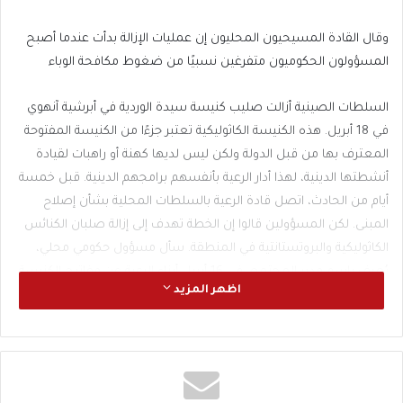
وقال القادة المسيحيون المحليون إن عمليات الإزالة بدأت عندما أصبح
المسؤولون الحكوميون متفرغين نسبيًا من ضغوط مكافحة الوباء
السلطات الصينية أزالت صليب كنيسة سيدة الوردية في أبرشية آنهوي
في 18 أبريل. هذه الكنيسة الكاثوليكية تعتبر جزءًا من الكنيسة المفتوحة
المعترف بها من قبل الدولة ولكن ليس لديها كهنة أو راهبات لقيادة
أنشطتها الدينية، لهذا أدار الرعية بأنفسهم برامجهم الدينية. قبل خمسة
أيام من الحادث، اتصل قادة الرعية بالسلطات المحلية بشأن إصلاح
المبنى. لكن المسؤولين قالوا إن الخطة تهدف إلى إزالة صلبان الكنائس
الكاثوليكية والبروتستانتية في المنطقة. سأل مسؤول حكومي محلي،
يُعرف باسم مدير المجتمع، في 16 أبريل أبناء الرعية عن مفاتيح الكنيسة،
اظهر المزيد
حيث “أرادوا دخول الكنيسة وإزالة الصليب”. وأبلغ الرعايا المطران ليو
شينهونغ من آنهوي بالتطورات. ووجههم للذهاب إلى المكتب المحلي
للرابطة الوطنية الكاثوليكية الصينية المعتمدة من الدولة وطلب
التفاصيل. لكن مسؤولين محليين في الجمعية نفوا وجود معلومات حول
هذا الأمر