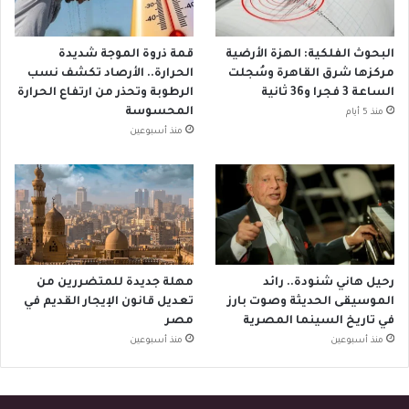
البحوث الفلكية: الهزة الأرضية
قمة ذروة الموجة شديدة
مركزها شرق القاهرة وسُجلت
الحرارة.. الأرصاد تكشف نسب
الساعة 3 فجرا و36 ثانية
الرطوبة وتحذر من ارتفاع الحرارة
المحسوسة
منذ 5 أيام
منذ أسبوعين
رحيل هاني شنودة.. رائد
مهلة جديدة للمتضررين من
الموسيقى الحديثة وصوت بارز
تعديل قانون الإيجار القديم في
في تاريخ السينما المصرية
مصر
منذ أسبوعين
منذ أسبوعين