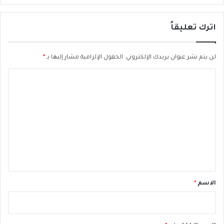
ي
ن
اترك تعليقاً
ي
ك
ي
لن يتم نشر عنوان بريدك الإلكتروني.
الحقول الإلزامية مشار إليها بـ
*
ة
ل
ا
م
ل
ج
ا
ت
ب
ع
ه
ة
ل
ك
ي
و
ر
ق
و
*
الاسم
*
ن
ا