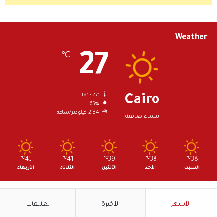
Weather
27
℃
38º - 27º
Cairo
65%
2.84 كيلومتر/ساعة
سماء صافية
℃
43
℃
41
℃
39
℃
38
℃
38
السبت
الأحد
الأثنين
الثلاثاء
الأربعاء
الأشهر
الأخيرة
تعليقات