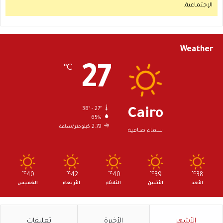
الإجتماعية.
Weather
27
℃
38º - 27º
Cairo
65%
2.79 كيلومتر/ساعة
سماء صافية
℃
40
℃
42
℃
40
℃
39
℃
38
الأحد
الأثنين
الثلاثاء
الأربعاء
الخميس
الأشهر
الأخيرة
تعليقات