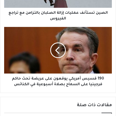
ت
ت
ر
أ
و
ن
الصين تستأنف عمليات إزالة الصلبان بالتزامن مع تراجع
ن
ف
الفيروس
ي
ع
م
1
ل
9
ي
0
ا
ق
ت
س
إ
ي
ز
س
ا
أ
ل
م
ة
ر
190 قسيس أمريكي يوقعون على عريضة تحث حاكم
ا
ي
فرجينيا على السماح بصلاة أسبوعية في الكنائس
ل
ك
ص
ي
ل
ي
مقالات ذات صلة
ب
و
ا
ق