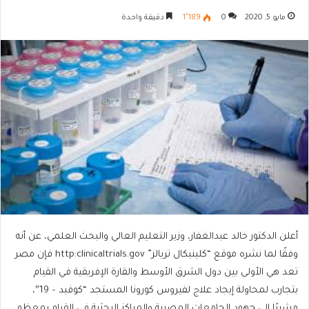
مايو 5, 2020
0
1٬189
دقيقة واحدة
أعلن الدكتور خالد عبدالغفار، وزير التعليم العالي والبحث العلمي، عن أنه
وفقًا لما نشره موقع “كلينيكال تريالز” http:clinicaltrials.gov فإن مصر
تعد هي الأولى بين دول الشرق الأوسط والقارة الإفريقية في القيام
بتجارب لمحاولة إيجاد علاج لفيروس كورونا المستجد “كوفيد – 19″،
مشيرًا إلى جهود الجامعات المصرية والمراكز البحثية في القيام بمعظم