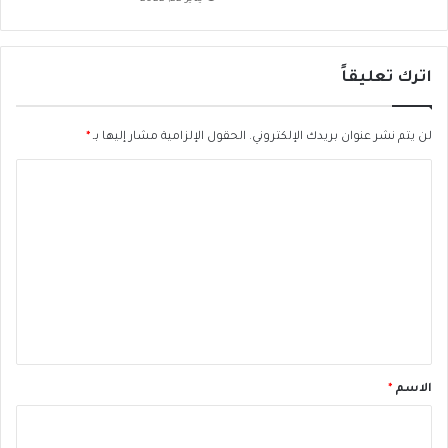
س
ن
ي
ا
اترك تعليقاً
ع
ل
ى
لن يتم نشر عنوان بريدك الإلكتروني.
الحقول الإلزامية مشار إليها بـ
*
ا
ل
ا
س
ل
م
ا
ت
ح
ع
ب
ص
ل
ل
ي
ا
ة
ق
أ
*
الاسم
*
س
ب
و