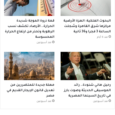
البحوث الفلكية: الهزة الأرضية
قمة ذروة الموجة شديدة
مركزها شرق القاهرة وسُجلت
الحرارة.. الأرصاد تكشف نسب
الساعة 3 فجرا و36 ثانية
الرطوبة وتحذر من ارتفاع الحرارة
المحسوسة
منذ 6 أيام
منذ أسبوعين
رحيل هاني شنودة.. رائد
مهلة جديدة للمتضررين من
الموسيقى الحديثة وصوت بارز
تعديل قانون الإيجار القديم في
في تاريخ السينما المصرية
مصر
منذ أسبوعين
منذ أسبوعين