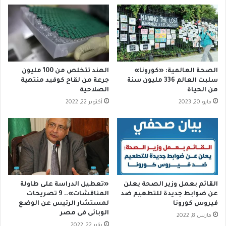
ن
ع
ب
و
ا
ن
ل
ع
ت
ل
ز
ى
ا
ع
الصحة العالمية: «كورونا»
الهند تتخلص من 100 مليون
م
ر
سلبت العالم 336 مليون سنة
جرعة من لقاح كوفيد منتهية
ن
ي
من الحياة‪
الصلاحية
م
ض
مايو 20, 2023
أكتوبر 22, 2022
ع
ة
ت
ت
ر
ح
ا
ث
ج
ح
ع
ا
ا
ك
ل
م
القائم بعمل وزير الصحة يعلن
«تعطيل الدراسة على طاولة
ف
ف
عن ضوابط جديدة للتطعيم ضد
المناقشات».. 9 تصريحات
ي
ر
فيروس كورونا
لمستشار الرئيس عن الوضع
ر
الوبائى فى مصر
ج
مارس 8, 2022
و
ي
يناير 22, 2022