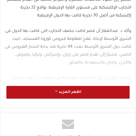
التجارب الإكلينيكية على مستوى القارة الإفريقية، بواقع 22 تجربة
إكلينيكية من أصل 30 تجربة قامت بها الدول الإفريقية
وأكد د. عبدالغفار أن مصر قامت بنصف التجارب التي قامت بها الدول في
الشرق الأوسط لإيجاد علاج لمقاومة فيروس كورونا المستجد، حيث
قامت دول الشرق الأوسط بعدد 44 تجربة منذ بداية انتشار الفيروس في
الصين، مشيرًا إلى تقدم مصر على إيران، وإسرائيل، وتركيا، وقبرص،
والأردن، ولبنان والسعودية، والعراق
وأوضح الوزير أن من الجامعات المصرية التي شاركت في هذه التجارب،
جامعة عين شمس، جامعة القاهرة، جامعة أسيوط، جامعة طنطا،
اظهر المزيد
جامعة كفرالشيخ، جامعة الزقازيق، جامعة الأزهر، بإلاضافة للمركز
القومي للبحوث
وأوضح د. خالد عبدالغفار أنه على الرغم من قيام دول العالم بنحو 1161
دراسة إكلينيكية، إلا أن مصر جاءت في المراكز العشرة الأولى على
مستوى العالم من حيث القيام بتجارب إكلينيكية لمقاومة فيروس كورونا