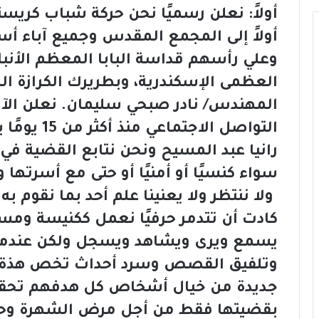
أولاً: نعلن رسميًا نحن حركة شباب كريس
أولاً إلى المجمع المقدس وجميع آباء أ
وعلي رأسهم قداسة البابا المعظم الأنبا 
العظمى الإسكندرية، وبطريرك الكرازة 
المهندس/ نادر صبحي سليمان. نعلن الآ
التواصل الاج
رانيا عبد المسيح ونحن نتابع القضية ف
سواء كنسيًا أو أمنيًا أو حتى مع أسرتها و
ولا ننتظر ولا يعنينا علم أحد بما نقوم
كادت أن تتدمر حرفيًا نعمل ككنيسة ومس
يسمع ويرى ويشاهد ويسجل ولكن عندما 
وتلفيق القصص وسرد أحداث تخص هذة ا
جديدة من خيال أشخاص كل هدفهم تحقي
بقضيتها فقط من أجل مرض الشهرة وحب 