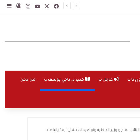
‫X
فيسبوك
‫YouTube
انستقرام
تسجيل ا
إضاف
رونا
عاجل
كتب د. ناجي يوسف
من نحن
ائب العام و وزير الداخلية وتوضيحات بشأن أزمة رانيا عبد