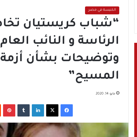
الكنيسة في مصر
“شباب كريستيان تخاط
الرئاسة و النائب العام 
وتوضيحات بشأن أزمة را
المسيح”
مايو 14, 2020
فيسبوك
‫X
لينكدإن
‏Tumblr
بينتيريست