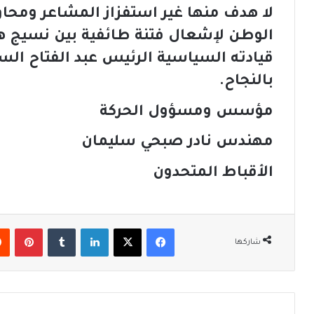
لا هدف منها غير استفزاز المشاعر ومحاو
الوطن لإشعال فتنة طائفية بين نسيج هذ
قيادته السياسية الرئيس عبد الفتاح ال
بالنجاح.
مؤسس ومسؤول الحركة
مهندس نادر صبحي سليمان
الأقباط المتحدون
فيسبوك
‫X
لينكدإن
‏Tumblr
بينتيريست
شاركها