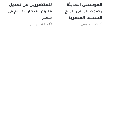
الموسيقى الحديثة
للمتضررين من تعديل
وصوت بارز في تاريخ
قانون الإيجار القديم في
السينما المصرية
مصر
منذ أسبوعين
منذ أسبوعين