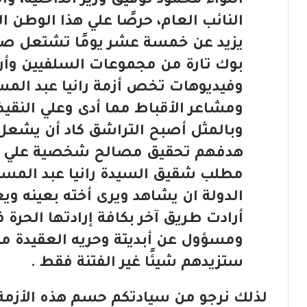
اللواء محمود توفيق وزير الداخلية، 
النائب العام، حرصًا علي هذا الوطن ا
يزيد عن خمسة عشر يومًا تشتعل صف
بوك تارة من مجموعات السلفيين وأربا
وفيديوهات تخص أزمة رانيا عبد الم
ومشاعر الأقباط مما أدى وعلي النقيض
وبالمثل أصبح التراشق كاد أن يشعل
هدفهم تحقيق مصالح شخصية علي ح
مطلب شقيق السيدة رانيا عبد المسي
الدولة ان يشاهد ويرى أخته بعينه ويع
أرادت طريق آخر بكافة إرادتها الحر
ومسؤول عن أبديتة وحريه العقيدة مكف
ستزيدهم شيئًا غير الفتنة فقط .
لذلك نرجو من سيادتكم حسم هذه الأزمة 