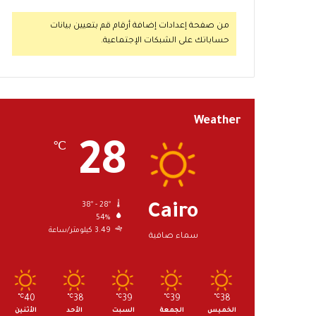
من صفحة إعدادات إضافة أرقام قم بتعيين بيانات
حساباتك على الشبكات الإجتماعية.
Weather
28
℃
38º - 28º
Cairo
54%
3.49 كيلومتر/ساعة
سماء صافية
℃
40
℃
38
℃
39
℃
39
℃
38
الخميس
الجمعة
السبت
الأحد
الأثنين