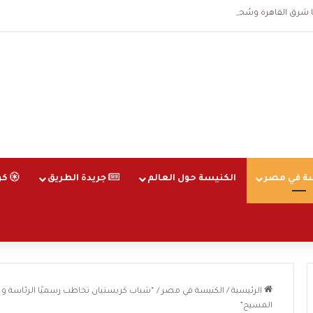
قاهرة وسُجلت الساعة 3 فجرا و36 ثانية
ة في مصر
الكنيسة حول العالم
جريدة الطريق
كو
الرئيسية
/
الكنيسة في مصر
/
“شباب كريستيان تخاطب رسميًا الرئاسة و الن
المسيح”