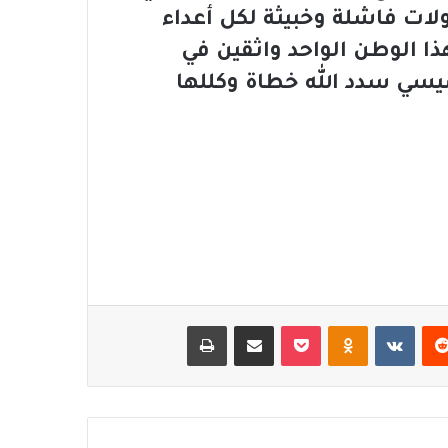
لات فاشلة وخبيثة لكل أعداء
ا الوطن الواحد واثقين في
سيسي سدد الله خطاة وكللها
‏Reddit
‏VKontakte
Odnoklassniki
‫Pocket
مشاركة عبر البريد
طباعة