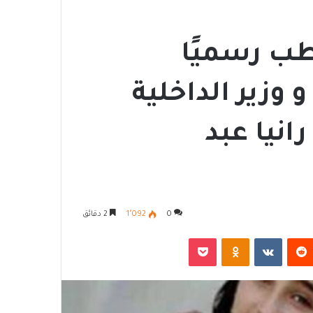
ب رسميًا
و وزير الداخلية
نيا عبد
0
1٬092
2 دقائق
‏Reddit
‏VKontakte
Odnoklassniki
‫Pocket