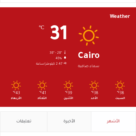
Weather
31
℃
38º - 28º
Cairo
45%
2.47 كيلومتر/ساعة
سماء صافية
℃
43
℃
41
℃
39
℃
38
℃
38
السبت
الأحد
الأثنين
الثلاثاء
الأربعاء
الأشهر
الأخيرة
تعليقات