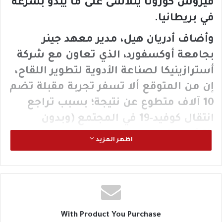
فيروس كورونا يتلاشى على ما يبدو بسرعة
في بريطانيا.
وأضاف أدريان هيل، مدير معهد جينر
بجامعة أوكسفورد، الذي تعاون مع شركة
أسترازينيكا لصناعة الأدوية لتطوير اللقاح،
إن من المتوقع ألا تسفر تجربة مقبلة تضم
10 آلاف متطوع عن نتيجة؛ بسبب تراجع
انتقال كوفيد-19 في المجتمع (وبدون
انتشار الفيروس، فربما لن يصاب
اظهر المزيد
المتطوعون، وبالتالي من الصعب الحكم
على التجربة، كما يرى البروفيسور).
وتابع هيل لصحيفة تليغراف «إنه سباق
ضد اختفاء الفيروس وسباق مع الزمن. في
With Product You Purchase
هذه اللحظة هناك فرصة بنسبة 50% ألا