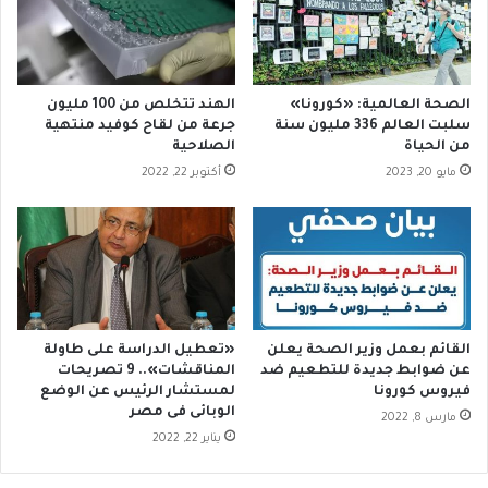
ر
إ
ا
ن
ن
ت
ي
ا
ا
ج
الصحة العالمية: «كورونا»
الهند تتخلص من 100 مليون
ع
ل
سلبت العالم 336 مليون سنة
جرعة من لقاح كوفيد منتهية
ب
ق
من الحياة‪
الصلاحية
د
ا
مايو 20, 2023
أكتوبر 22, 2022
ا
ح
ل
م
م
ض
س
ا
ي
د
ح
ل
ل
ل
ت
ف
القائم بعمل وزير الصحة يعلن
«تعطيل الدراسة على طاولة
ن
ي
عن ضوابط جديدة للتطعيم ضد
المناقشات».. 9 تصريحات
ظ
ر
فيروس كورونا
لمستشار الرئيس عن الوضع
ي
الوبائى فى مصر
و
مارس 8, 2022
م
س
يناير 22, 2022
ه
م