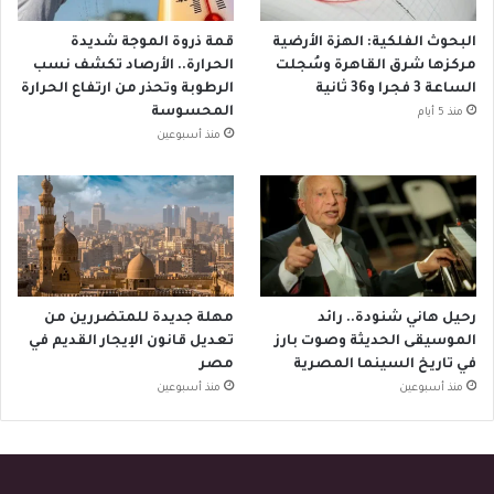
البحوث الفلكية: الهزة الأرضية
قمة ذروة الموجة شديدة
مركزها شرق القاهرة وسُجلت
الحرارة.. الأرصاد تكشف نسب
الساعة 3 فجرا و36 ثانية
الرطوبة وتحذر من ارتفاع الحرارة
المحسوسة
منذ 5 أيام
منذ أسبوعين
رحيل هاني شنودة.. رائد
مهلة جديدة للمتضررين من
الموسيقى الحديثة وصوت بارز
تعديل قانون الإيجار القديم في
في تاريخ السينما المصرية
مصر
منذ أسبوعين
منذ أسبوعين