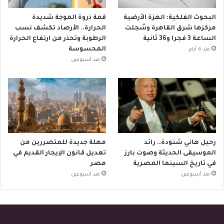
البحوث الفلكية: الهزة الأرضية
قمة ذروة الموجة شديدة
مركزها شرق القاهرة وسُجلت
الحرارة.. الأرصاد تكشف نسب
الساعة 3 فجرا و36 ثانية
الرطوبة وتحذر من ارتفاع الحرارة
المحسوسة
منذ 6 أيام
منذ أسبوعين
رحيل هاني شنودة.. رائد
مهلة جديدة للمتضررين من
الموسيقى الحديثة وصوت بارز
تعديل قانون الإيجار القديم في
في تاريخ السينما المصرية
مصر
منذ أسبوعين
منذ أسبوعين