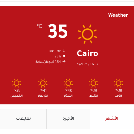
Weather
35
℃
38º - 30º
Cairo
28%
1.54 كيلومتر/ساعة
سماء صافية
℃
39
℃
41
℃
40
℃
39
℃
38
الأحد
الأثنين
الثلاثاء
الأربعاء
الخميس
الأشهر
الأخيرة
تعليقات