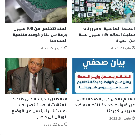
س
ا
ب
ه
ة
ف
ن
ي
الصحة العالمية: «كورونا»
الهند تتخلص من 100 مليون
ج
ن
سلبت العالم 336 مليون سنة
جرعة من لقاح كوفيد منتهية
ا
ه
من الحياة‪
الصلاحية
ح
ر
مايو 20, 2023
أكتوبر 22, 2022
ا
ا
ل
ل
ت
ن
ج
ي
ر
ل
ب
ت
ة
ث
ل
ي
القائم بعمل وزير الصحة يعلن
«تعطيل الدراسة على طاولة
أ
ر
عن ضوابط جديدة للتطعيم ضد
المناقشات».. 9 تصريحات
ن
ا
فيروس كورونا
لمستشار الرئيس عن الوضع
ا
الوبائى فى مصر
ل
مارس 8, 2022
ل
ج
يناير 22, 2022
ف
د
ي
ل