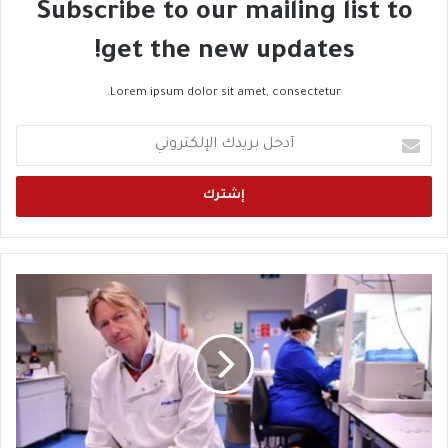
Subscribe to our mailing list to
get the new updates!
Lorem ipsum dolor sit amet, consectetur.
أ
د
خ
ل
ب
ر
ي
د
ق
ك
ا
ا
ئ
ل
د
إ
ل
ل
ق
ك
ا
ت
ح