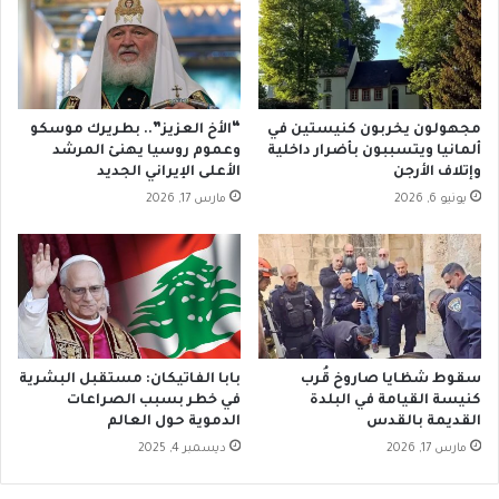
ف
ي
ة
ت
ن
مجهولون يخربون كنيستين في
“الأخ العزيز”.. بطريرك موسكو
ش
ألمانيا ويتسببون بأضرار داخلية
وعموم روسيا يهنئ المرشد
ر
وإتلاف الأرجن
الأعلى الإيراني الجديد
ف
يونيو 6, 2026
مارس 17, 2026
ي
د
ي
و
ب
ا
ل
ح
سقوط شظايا صاروخ قُرب
بابا الفاتيكان: مستقبل البشرية
ج
كنيسة القيامة في البلدة
في خطر بسبب الصراعات
ا
القديمة بالقدس
الدموية حول العالم
ب
مارس 17, 2026
ديسمبر 4, 2025
ع
ل