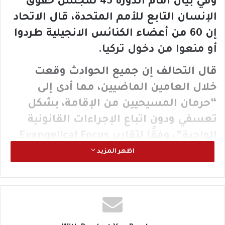
وفي بيان أمام الدورة 45 لمجلس حقوق
الإنسان التابع للأمم المتحدة، قال الاتحاد
إن 60 من أعضاء الكنائس الانجيلية طردوا
أو منعوا من دخول تركيا.
قال التحالف إن جميع الحوادث وقعت
خلال العامين الماضيين، مما أدى إلى
“حرمان المسيحيين من الإقامة، بشكل
تعسفي ودون اتباع الإجراءات القانونية
الواجبة”، وفقًا لتقارير Evangelical Focus.
اظهر المزيد
يسلط بيان WEA الضوء على قضية ديفيد
كانداسامي، وهو مواطن سريلانكي عاش
في تركيا لمدة 20 عامًا قبل منعه من
العودة.