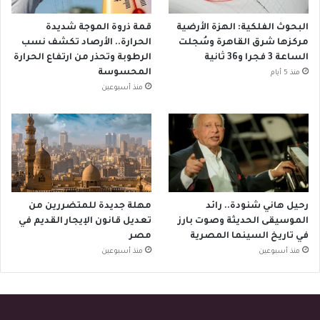
البحوث الفلكية: الهزة الأرضية
قمة ذروة الموجة شديدة
مركزها شرق القاهرة وسُجلت
الحرارة.. الأرصاد تكشف نسب
الساعة 3 فجرا و36 ثانية
الرطوبة وتحذر من ارتفاع الحرارة
المحسوسة
منذ 5 أيام
منذ أسبوعين
رحيل هاني شنودة.. رائد
مهلة جديدة للمتضررين من
الموسيقى الحديثة وصوت بارز
تعديل قانون الإيجار القديم في
في تاريخ السينما المصرية
مصر
منذ أسبوعين
منذ أسبوعين