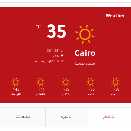
Weather
35
℃
38º - 28º
Cairo
24%
1.77 كيلومتر/ساعة
سماء صافية
℃
43
℃
41
℃
39
℃
38
℃
38
السبت
الأحد
الأثنين
الثلاثاء
الأربعاء
الأشهر
الأخيرة
تعليقات