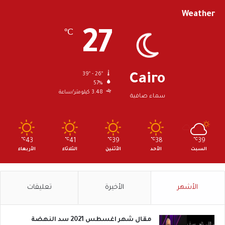
Weather
27
℃
39º - 26º
Cairo
57%
3.48 كيلومتر/ساعة
سماء صافية
℃
43
℃
41
℃
39
℃
38
℃
39
السبت
الأحد
الأثنين
الثلاثاء
الأربعاء
الأشهر
الأخيرة
تعليقات
مقال شهر اغسطس 2021 سد النهضة