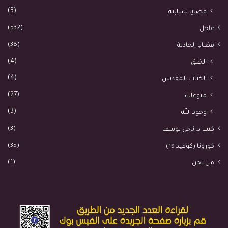
(3)
قضايا شبابية
بل فقط أسرع من ناحية العدوى.
(532)
عاجل
وبينما لا أحد يعرف هل سنشاهد يومًا
(38)
قضايا إلحادية
نهاية لهذا الفيروس المراوغ والعنيد أم لا،
(4)
الخلق
فإننا إن لم نر نهاية العولمة –
(4)
الكتاب المقدس
المستبعدة- فإننا بالطبع نشاهد عدة
(27)
منوعات
نهايات مؤقتة ومتكررة وجزئية للعولمة.
(3)
وجود الله
صدى البلد
(3)
كتب د. ناجي يوسف
(35)
كورونا (كوفيد 19)
(1)
من نحن