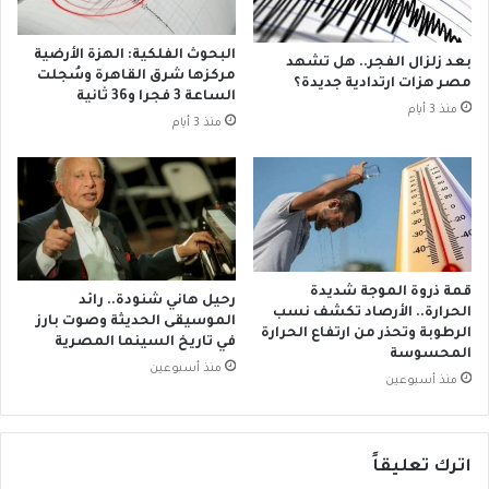
ن
ا
ن
البحوث الفلكية: الهزة الأرضية
بعد زلزال الفجر.. هل تشهد
ب
مركزها شرق القاهرة وسُجلت
مصر هزات ارتدادية جديدة؟
ر
الساعة 3 فجرا و36 ثانية
منذ 3 أيام
ي
منذ 3 أيام
ط
ا
ن
ي
ا
ل
ا
قمة ذروة الموجة شديدة
رحيل هاني شنودة.. رائد
ت
الحرارة.. الأرصاد تكشف نسب
الموسيقى الحديثة وصوت بارز
ز
الرطوبة وتحذر من ارتفاع الحرارة
في تاريخ السينما المصرية
ا
المحسوسة
منذ أسبوعين
ل
منذ أسبوعين
د
و
ل
ة
اترك تعليقاً
م