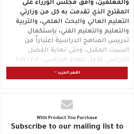
والمعلمين، وافق مجلس الوزراء على
المقترح الذي تقدمت به كل من وزارتي
التعليم العالي والبحث العلمي، والتربية
والتعليم والتعليم الفني، بإستكمال
تدريس المناهج الدراسية اعتباراً من
السبت المقبل، وحتى نهاية الفصل
الدراسي الأول للعام الدراسي ٢٠٢٠ / ٢٠٢١
بنظام التعليم عن بعد، مع استيفاء
اظهر المزيد
المتطلبات الأساسية، والحد الأدنى من
معايير إتمام المناهج الدراسية، وتأجيل
كافة الإمتحانات التي كان من المقرر عقدها
في هذا الفصل لما بعد انتهاء اجازة نصف
العام، مع تطبيق ذلك على كافة أنواع
With Product You Purchase
Subscribe to our mailing list to
التعليم ومستوياته”.