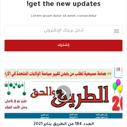
get the new updates!
Lorem ipsum dolor sit amet, consectetur.
أ
د
خ
ل
ب
ر
ي
د
ا
ك
ل
ا
ع
ل
د
إ
د
ل
1
ك
8
ت
4
ر
م
و
ن
العدد 184 من الطريق يناير 2021