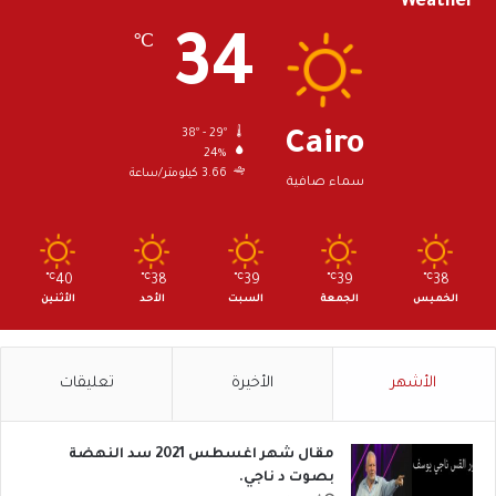
Weather
34
℃
38º - 29º
Cairo
24%
3.66 كيلومتر/ساعة
سماء صافية
℃
40
℃
38
℃
39
℃
39
℃
38
الخميس
الجمعة
السبت
الأحد
الأثنين
الأشهر
الأخيرة
تعليقات
مقال شهر اغسطس 2021 سد النهضة
بصوت د ناجي.