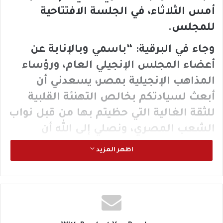
أمس الثلاثاء، في الجلسة الافتتاحية
للمجلس.
وجاء في البرقية: “باسمي وبالإنابة عن
أعضاء المجلس الإنجيلي العام، ورؤساء
المذاهب الإنجيلية بمصر، يسعدني أن
أبعث لسيادتكم بخالص التهنئة القلبية
للثقة الغالية التي حظيتم بها من قبل نواب
الشعب المصري، ونصلي إلى الله أن
يوفقكم في مسؤولياتكم الكبيرة لما فيه
اظهر المزيد
الخير لوطننا. كما نهنئ كافة أعضاء مجلس
النواب الجدد، متمنين من الله خالص
التوفيق في مهامهم الوطنية التي تحقق
طموح القيادة السياسية وجموع