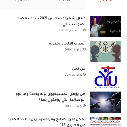
الأشهر
الأخيرة
تعليقات
مقال شهر اغسطس 2021 سد النهضة
بصوت د ناجي.
أغسطس 3, 2021
أسباب الإلحاد وجذوره
يوليو 18, 2019
من نحن
يوليو 22, 2019
هل يؤمن المسيحيون بإله واحد؟ وما نوع
الوحدانية التي يؤمنون بها؟
يوليو 18, 2019
يمكن الأن تصفح وقراءة وتنزيل العدد الجديد
من الطريق 175