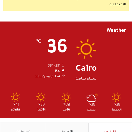
ى
الإجتماعية.
ك
ن
ا
ئ
Weather
س
م
36
℃
ن
ز
ل
ي
38º - 29º
Cairo
ة
15%
3.74 كيلومتر/ساعة
سماء صافية
℃
41
℃
39
℃
38
℃
39
℃
38
الجمعة
السبت
الأحد
الأثنين
الثلاثاء