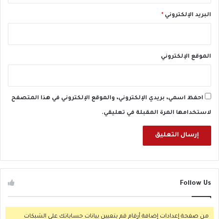
ص
ي
البريد الإلكتروني
*
ن
ن
ص
ف
الموقع الإلكتروني
ه
م
ع
ل
احفظ اسمي، بريدي الإلكتروني، والموقع الإلكتروني في هذا المتصفح
ي
لاستخدامها المرة المقبلة في تعليقي.
ا
ل
أ
ق
ل
ي
ص
Follow Us
ل
ى
ف
من صفحة إعدادات إضافة أرقام قم بتعيين بيانات حساباتك على الشبكات