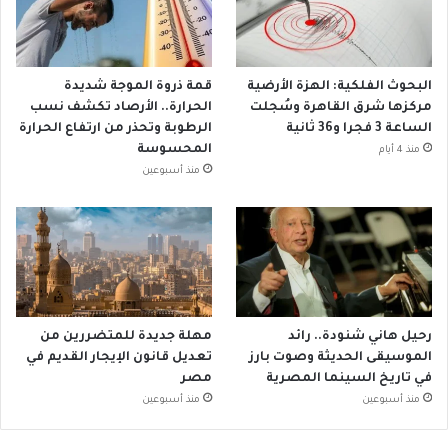
البحوث الفلكية: الهزة الأرضية
قمة ذروة الموجة شديدة
مركزها شرق القاهرة وسُجلت
الحرارة.. الأرصاد تكشف نسب
الساعة 3 فجرا و36 ثانية
الرطوبة وتحذر من ارتفاع الحرارة
المحسوسة
منذ 4 أيام
منذ أسبوعين
رحيل هاني شنودة.. رائد
مهلة جديدة للمتضررين من
الموسيقى الحديثة وصوت بارز
تعديل قانون الإيجار القديم في
في تاريخ السينما المصرية
مصر
منذ أسبوعين
منذ أسبوعين