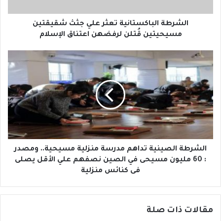
ت
ل
ر
ب
و
ا
الشرطة الباكستانية تعثر علي جثث شقيقتين
ن
ك
مسيحيتين قُتلن لرفضهن اعتناق الإسلام
ي
س
ت
ا
ا
ل
ن
ش
ي
ر
ة
ط
ت
ة
ع
ا
ث
ل
ر
ص
ع
ي
الشرطة الصينية تداهم مدرسة منزلية مسيحية.. ومصدر
ل
ن
: 60 مليون مسيحى في الصين نصفهم علي الأقل يصلى
ي
ي
فى كنائس منزلية
ج
ة
ث
ت
ث
د
مقالات ذات صلة
ش
ا
ق