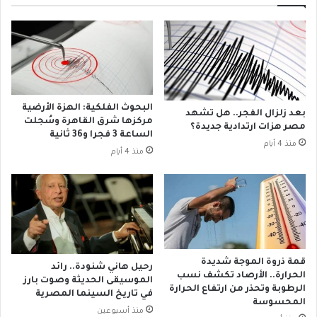
ه
ي
م
ق
م
ت
د
ي
ر
ن
س
م
ة
س
م
البحوث الفلكية: الهزة الأرضية
بعد زلزال الفجر.. هل تشهد
ي
ن
مركزها شرق القاهرة وسُجلت
مصر هزات ارتدادية جديدة؟
ح
ز
الساعة 3 فجرا و36 ثانية
منذ 4 أيام
ي
ل
منذ 4 أيام
ت
ي
ي
ة
ن
م
قُ
س
ت
ي
ل
ح
ن
ي
قمة ذروة الموجة شديدة
ل
رحيل هاني شنودة.. رائد
ة
الحرارة.. الأرصاد تكشف نسب
الموسيقى الحديثة وصوت بارز
ر
.
الرطوبة وتحذر من ارتفاع الحرارة
في تاريخ السينما المصرية
ف
.
المحسوسة
ض
منذ أسبوعين
و