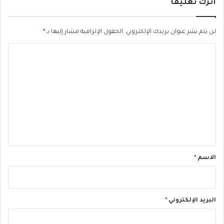
ر
اترك تعليقاً
ي
و
ج
لن يتم نشر عنوان بريدك الإلكتروني.
الحقول الإلزامية مشار إليها بـ
*
ه
ا
ا
ل
ل
ش
ت
ك
ر
ع
ل
ل
ل
ي
د
ا
ق
خ
*
ل
الاسم
*
ي
ة
البريد الإلكتروني
*