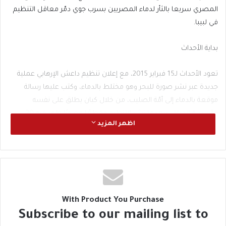
المصري سريعا بالثأر لدماء المصريين بسرب جوي دمّر معاقل التنظيم
في لبيبا.
بداية الأحداث
تعود الأحداث لـ15 فبراير 2015، مع إعلان تنظيم داعش الإرهابي عملية
جديدة عبر نشر صورة للبحر وهو مختلط بالدماء، وكتب عليها رسالة
موقعة بالدماء إلى أمّة الصليب، من خلال كيان يطلق على نفسه
مؤسسة الحياة، وبعدها نشر التنظيم مقطعًا مصورًا ظهر فيه 20
اظهر المزيد
مصريا وأفريقي يُذّبحون على أيدي إرهابيي داعش على إحدى السواحل
الليبية، وفي الخلفية صوت يقول أيها الصليبيون إنّ الأمان لكم أماني،
الجملة التي كان لمصر وقيادتها رأي آخر بشأنها، حيث انعقد فورا مجلس
دفاع وطني لبحث الأزمة.
الثأر بغارات جوية بعد ساعات قليلة
With Product You Purchase
Subscribe to our mailing list to
في 16 فبراير، أعلنت القيادة العامة للجيش المصري في بيان لها، أنّ