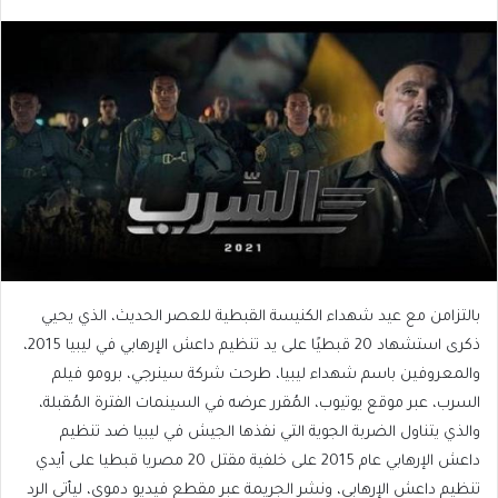
بالتزامن مع عيد شهداء الكنيسة القبطية للعصر الحديث، الذي يحيي
ذكرى استشهاد 20 قبطيًا على يد تنظيم داعش الإرهابي في ليبيا 2015،
والمعروفين باسم شهداء ليبيا، طرحت شركة سينرجي، برومو فيلم
السرب، عبر موقع يوتيوب، المُقرر عرضه في السينمات الفترة المُقبلة،
والذي يتناول الضربة الجوية التي نفذها الجيش في ليبيا ضد تنظيم
داعش الإرهابي عام 2015 على خلفية مقتل 20 مصريا قبطيا على أيدي
تنظيم داعش الإرهابي، ونشر الجريمة عبر مقطع فيديو دموي، ليأتي الرد