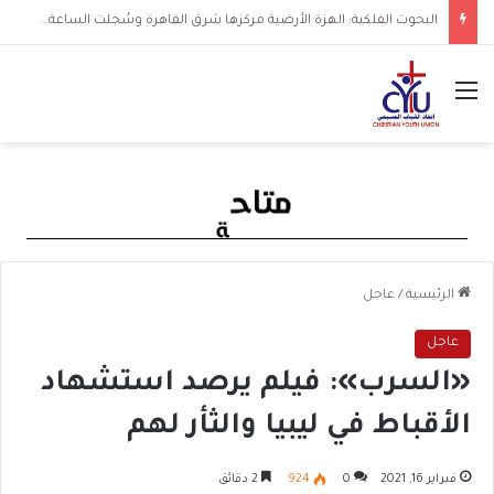
البحوث الفلكية: الهزة الأرضية مركزها شرق القاهرة وسُجلت الساعة 3 فجرا و36 ثانية
القائمة
الرئيسية
/
عاجل
عاجل
«السرب»: فيلم يرصد استشهاد
الأقباط في ليبيا والثأر لهم
فبراير 16, 2021
0
924
2 دقائق