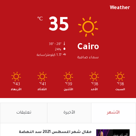
Weather
35
℃
38º - 28º
Cairo
24%
1.77 كيلومتر/ساعة
سماء صافية
℃
43
℃
41
℃
39
℃
38
℃
38
السبت
الأحد
الأثنين
الثلاثاء
الأربعاء
الأشهر
الأخيرة
تعليقات
مقال شهر اغسطس 2021 سد النهضة