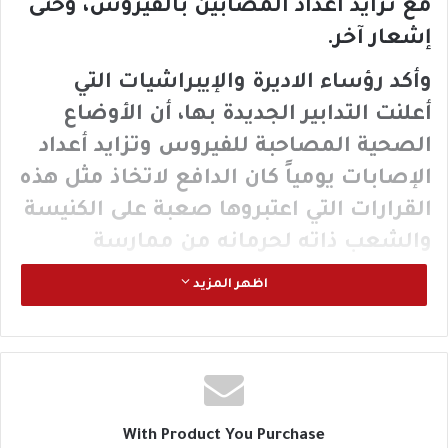
مع تزايد أعداد المصابين بالفيروس، وحتى
إشعار آخر.
وأكد رؤساء الاديرة والإيبراشيات التي
أعلنت التدابير الجديدة بها، أن الأوضاع
الصحية المصاحبة للفيروس وتزايد أعداد
الإصابات يومياً كان الدافع لاتخاذ مثل هذه
القرارات التي اعتبروها صعبة على الكنيسة
والشعب ذاته لحرمانه من ممارسة
العبادات الطقسية في الكنائس وزيارة
اظهر المزيد
الاديرة للاشباع الروحي.
وشملت قائمة الأديرة والايبراشيات، دير
القديس الأنبا توماس السائح بالخطاطبة
ودير الشهيد العظيم مار بقطر ابن
With Product You Purchase
رومانس في الخطاطبة ودير القديس الأنبا