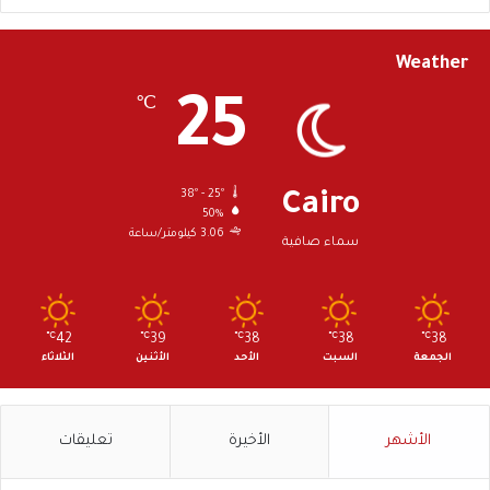
عن المصري اليوم
Weather
25
℃
38º - 25º
Cairo
50%
3.06 كيلومتر/ساعة
سماء صافية
℃
42
℃
39
℃
38
℃
38
℃
38
الجمعة
السبت
الأحد
الأثنين
الثلاثاء
الأشهر
الأخيرة
تعليقات