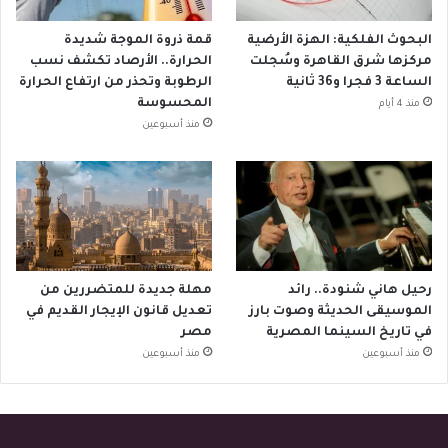
البحوث الفلكية: الهزة الأرضية
قمة ذروة الموجة شديدة
مركزها شرق القاهرة وسُجلت
الحرارة.. الأرصاد تكشف نسب
الساعة 3 فجرا و36 ثانية
الرطوبة وتحذر من ارتفاع الحرارة
المحسوسة
منذ 4 أيام
منذ أسبوعين
رحيل هاني شنودة.. رائد
مهلة جديدة للمتضررين من
الموسيقى الحديثة وصوت بارز
تعديل قانون الإيجار القديم في
في تاريخ السينما المصرية
مصر
منذ أسبوعين
منذ أسبوعين