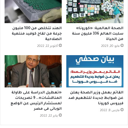
7
ة
إعادة تقييم الوضع في الأسابيع القادمة.
ا
ل
وأصدرت مطرانية الأقباط الأرثوذوكس في
أ
نجع حمادي، بيانا برئاسة الأنبا كيرلس
م
الصحة العالمية: «كورونا»
الهند تتخلص من 100 مليون
ي
اسقف نجع حمادى وتوابعها ورئيس دير
سلبت العالم 336 مليون سنة
جرعة من لقاح كوفيد منتهية
ر
من الحياة‪
الصلاحية
الأنبا بضابا، أنه في ظل هذه الظروف
ف
مايو 20, 2023
أكتوبر 22, 2022
ي
الوبائية تقرر تعليق الصلاة من يوم الاثنين
ل
الموافق 12 ابريل وحتي إشعار آخر واقتصار
ي
ب
الصلاة على الآباء الكهنة وقليل من
ز
الشمامسة، ويسري قرار تعليق الصلاة
و
ج
على جميع كنائس الإيبراشية ودير الانبا
ا
القائم بعمل وزير الصحة يعلن
«تعطيل الدراسة على طاولة
بضابا، على أن يلتزم الآباء الكهنة
ل
عن ضوابط جديدة للتطعيم ضد
المناقشات».. 9 تصريحات
م
فيروس كورونا
لمستشار الرئيس عن الوضع
والشمامسة والشعب بإجراءات كورونا.
الوبائى فى مصر
ل
مارس 8, 2022
ك
يناير 22, 2022
وأصدر دير القديس مارمينا العجايبي في
ة
إ