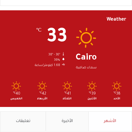
Weather
33
℃
38º - 30º
Cairo
36%
1.68 كيلومتر/ساعة
سماء صافية
℃
40
℃
42
℃
41
℃
39
℃
38
الأحد
الأثنين
الثلاثاء
الأربعاء
الخميس
الأشهر
الأخيرة
تعليقات