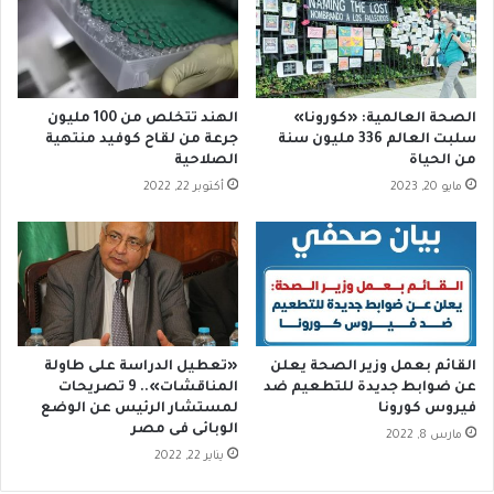
م
ا
ط
ل
ا
ح
ع
ق
م
الصحة العالمية: «كورونا»
الهند تتخلص من 100 مليون
1
سلبت العالم 336 مليون سنة
جرعة من لقاح كوفيد منتهية
2
من الحياة‪
الصلاحية
م
مايو 20, 2023
أكتوبر 22, 2022
س
ا
ء
م
ن
أ
و
ل
القائم بعمل وزير الصحة يعلن
«تعطيل الدراسة على طاولة
ي
عن ضوابط جديدة للتطعيم ضد
المناقشات».. 9 تصريحات
و
فيروس كورونا
لمستشار الرئيس عن الوضع
ن
الوبائى فى مصر
مارس 8, 2022
ي
يناير 22, 2022
و