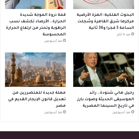
البحوث الفلكية: الهزة الأرضية
قمة ذروة الموجة شديدة
مركزها شرق القاهرة وسُجلت
الحرارة.. الأرصاد تكشف نسب
الساعة 3 فجرا و36 ثانية
الرطوبة وتحذر من ارتفاع الحرارة
المحسوسة
منذ 6 أيام
منذ أسبوعين
رحيل هاني شنودة.. رائد
مهلة جديدة للمتضررين من
الموسيقى الحديثة وصوت بارز
تعديل قانون الإيجار القديم في
في تاريخ السينما المصرية
مصر
منذ أسبوعين
منذ أسبوعين