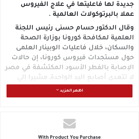
جديدة لها فاعليتها في علاج الفيروس
عملا بالبرتوكولات العالمية .
وقال الدكتور حسام حسنى رئيس اللجنة
العلمية لمكافحة كورونا بوزارة الصحة
والسكان، خلال فاعليات الوبينار العلمى
حول مستجدات فيروس كورونا، إن حالات
الإصابة بالفطر الأسود المكتشفة في مصر
لا تتعدى أصابع اليد الواحدةـ مشيرا إلي
توافر الأدوية الخاصة بعلاج الفيروس
اظهر المزيد
وكذلك الفطر الأسود وتابع : ” مصر دخلت
كميات كبيرة من الأدوية الخاصة
بالبرتوكولات العلاجية المتعلقة بالفطر
الأسود وكذلك كورونا”.
With Product You Purchase