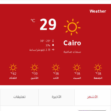
Weather
29
℃
38º - 29º
Cairo
37%
2.73 كيلومتر/ساعة
سماء صافية
℃
42
℃
39
℃
38
℃
38
℃
38
الجمعة
السبت
الأحد
الأثنين
الثلاثاء
الأشهر
الأخيرة
تعليقات