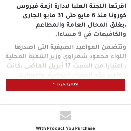
اقرتها اللجنة العليا لادارة ازمة فيروس
كورونا منذ 6 مايو حتى 31 مايو الجارى
،بغلق المحال العامة والمطاعم
والكافيهات في 9 مساءا.
وتتضمن المواعيد الصيفية التى اصدرها
اللواء محمود شعراوي وزير التنمية المحلية
، اعتبارا من السبت 17 أبريل الماضى ،كانت
مواعيد فتح المحال التجارية، والمولات
التجارية باستثناء المطاعم والكافيهات
اظهر المزيد
والبازارات المُنظمة بالمادة الثالثة من هذا
القرار، يوميًا من الساعة 7 صباحًا، وتغلق
الساعة 11 مساءً صيفًا، على أن يتم زيادة
التوقيت يومي الخميس والجمعة، وفي أيام
With Product You Purchase