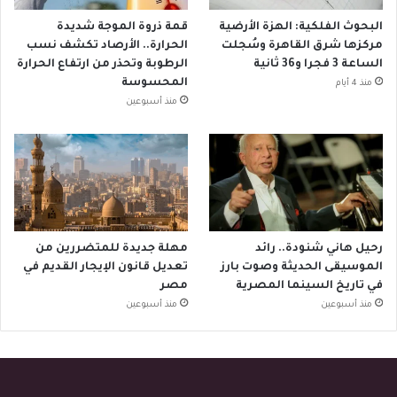
البحوث الفلكية: الهزة الأرضية
قمة ذروة الموجة شديدة
مركزها شرق القاهرة وسُجلت
الحرارة.. الأرصاد تكشف نسب
الساعة 3 فجرا و36 ثانية
الرطوبة وتحذر من ارتفاع الحرارة
المحسوسة
منذ 4 أيام
منذ أسبوعين
رحيل هاني شنودة.. رائد
مهلة جديدة للمتضررين من
الموسيقى الحديثة وصوت بارز
تعديل قانون الإيجار القديم في
في تاريخ السينما المصرية
مصر
منذ أسبوعين
منذ أسبوعين