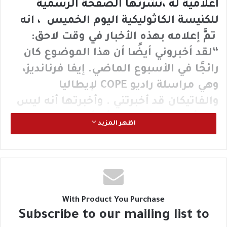
اعلامية له ،نشرتها الصفحة الرسمية
للكنيسة الكاثوليكية اليوم الخميس ، انه
تمَّ إعلامه بهذه الأخبار في وقت لاحق:
“لقد أخبروني أيضًا أن هذا الموضوع كان
رائجًا في الأسبوع الماضي. إيفا فرنانديز،
وهي مراسلة راديو COPE لإيطاليا
والفاتيكان قد أخبرتني . وأخبرتها أنه ليس
لدي أي فكرة لأنني هنا أقرأ صحيفة واحدة
اظهر المزيد
فقط في الصباح، صحيفة روما. كما أنني لا
أشاهد التلفاز. أتلقّى، نعم، التقرير الإخباري
لكلِّ يوم بشكل أو بآخر، ولكنني اكتشفت
لاحقًا، بعد أيام قليلة، أن هناك شيئًا ما
يتعلق باستقالتي.
With Product You Purchase
Subscribe to our mailing list to