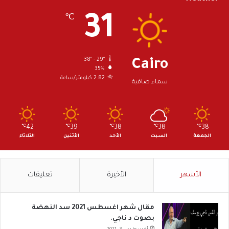
31
℃
38º - 29º
Cairo
35%
2.82 كيلومتر/ساعة
سماء صافية
℃
42
℃
39
℃
38
℃
38
℃
38
الجمعة
السبت
الأحد
الأثنين
الثلاثاء
الأشهر
الأخيرة
تعليقات
مقال شهر اغسطس 2021 سد النهضة
بصوت د ناجي.