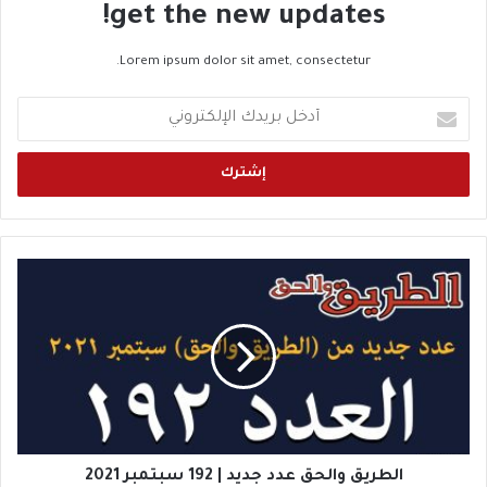
get the new updates!
Lorem ipsum dolor sit amet, consectetur.
أ
د
خ
ل
ب
ر
ي
د
ا
ك
ل
ا
ط
ل
ر
إ
ي
ل
ق
ك
و
ت
ا
ر
ل
و
ح
الطريق والحق عدد جديد | 192 سبتمبر 2021