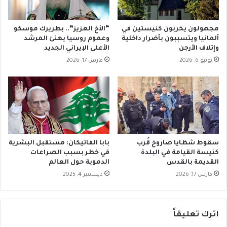
1
ل
س
ت
مجهولون يخربون كنيستين في
“الأخ العزيز”.. بطريرك موسكو
أ
ألمانيا ويتسببون بأضرار داخلية
وعموم روسيا يهنئ المرشد
ن
وإتلاف الأرجن
الأعلى الإيراني الجديد
ا
يونيو 6, 2026
مارس 17, 2026
ا
ل
ن
ب
ي
.
.
أ
سقوط شظايا صاروخ قُرب
بابا الفاتيكان: مستقبل البشرية
ن
كنيسة القيامة في البلدة
في خطر بسبب الصراعات
ا
القديمة بالقدس
الدموية حول العالم
ص
مارس 17, 2026
ديسمبر 4, 2025
و
ت
ص
اترك تعليقاً
ا
ر