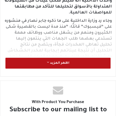
وأكدت الداخلية أنه سيتم سحب عينات من الشيكولاتة
المتداولة بالأسواق لتحليلها للتأكد من مطابقتها
للمواصفات العالمية.
وجاء رد وزارة الداخلية على ما ذكره جابر نصار في منشوره
على “فيسبوك” قائلًا: “منذ مدة ليست بالقصيرة شكى
الكثيرون ومنهم من يشغل مناصب ووظائف مهمة
تستدعي بعضها طلب الجهات التي ينتمون إليها
تحليل تعاطي المخدرات فجأة، ويتضح من نتائج
التحليل أن نتيجة عيناتهم إيجابية لمخدر الخشخاش
ومشتقاته، الأمر الذي يعرضهم لعقوبات قاسية تصل
إلى الفصل من الوظيفة على الرغم من أنهم لا يدخنون
اظهر المزيد
حتى السجائر”.
وأضاف: “وبالصدفة اكتشفت أن بالأسواق والمولات
الكبرى ومحطات البنزين المختلفة يباع شيكولاتات من
مكوناتها نسبة معتبرة من الخشخاش، وهذا أمر أصبح
مباحًا في أغلب الدول الأوروبية وأمريكا، ولكن تداولها
وتناولها مع العلم بحقيقتها وكونها بها مخدر
With Product You Purchase
الخشخاش يشكل جريمة تعاطي وإتجار بحسب
Subscribe to our mailing list to
الأحوال.