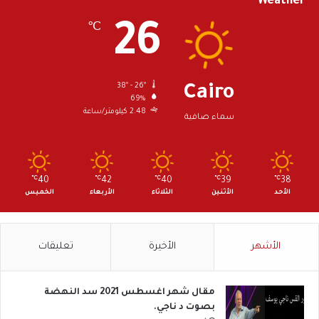
Weather
26
℃
38º - 26º
Cairo
69%
2.48 كيلومتر/ساعة
سماء صافية
℃
40
℃
42
℃
40
℃
39
℃
38
الأحد
الأثنين
الثلاثاء
الأربعاء
الخميس
الأشهر
الأخيرة
تعليقات
مقال شهر اغسطس 2021 سد النهضة
بصوت د ناجي.