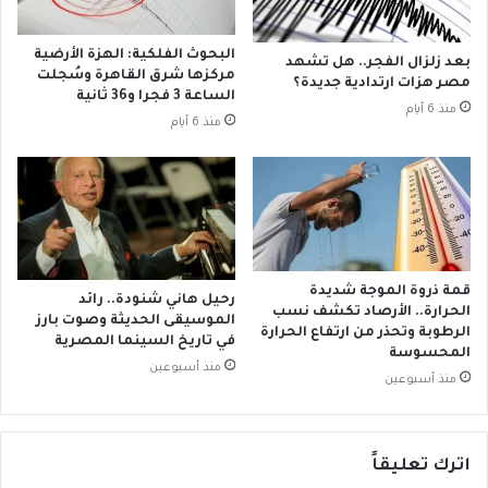
ؤ
ك
د
البحوث الفلكية: الهزة الأرضية
بعد زلزال الفجر.. هل تشهد
إ
مركزها شرق القاهرة وسُجلت
مصر هزات ارتدادية جديدة؟
ل
الساعة 3 فجرا و36 ثانية
منذ 6 أيام
غ
منذ 6 أيام
ا
ء
ت
ج
م
ي
د
قمة ذروة الموجة شديدة
رحيل هاني شنودة.. رائد
أ
الحرارة.. الأرصاد تكشف نسب
الموسيقى الحديثة وصوت بارز
م
الرطوبة وتحذر من ارتفاع الحرارة
في تاريخ السينما المصرية
و
المحسوسة
منذ أسبوعين
ا
منذ أسبوعين
ل
أ
س
ر
اترك تعليقاً
ة