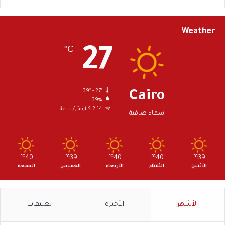
Weather
27
℃
39º - 27º
Cairo
39%
2.14 كيلومتر/ساعة
سماء صافية
℃
40
℃
39
℃
40
℃
40
℃
39
الأثنين
الثلاثاء
الأربعاء
الخميس
الجمعة
الأشهر
الأخيرة
تعليقات