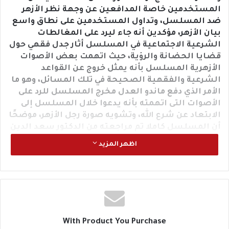
المستخدمين خاصة المدافعين عن وجهة نظر الأزهر
ضد المسلسل، وتداول المستخدمين على نطاق واسع
بيان الأزهر، مؤكدين أنه جاء ليرد على المغالطات
الشرعية الاجتماعية في المسلسل أثار جدل فقهي حول
قضايا الحضانة والرؤية، حيث اتهمت بعض الأصوات
الأزهرية المسلسل بأنه يمثل خروج عن القواعد
الشرعية والفقهية الصحيحة في تلك المسائل، وهو ما
الأمر الذي دفع ماندو العدل مخرج المسلسل للرد على
الأصوات التى اتهمته بأنه يدعوا خلال المسلسل إلى
الابتعاد عن شرع الله، وتشويه صورة رجل الأزهر، موضحًا
أن المسلسل كاملا تم مراجعته من الدكتور سعد الدين
الهلالي أستاذ الفقه المقارن بجامعة الأزهر.
اظهر المزيد
وحسم مركز الأزهر العالمي للفتوى الإلكترونية وجهةَ
نظر المشيخة حول الجدل المثار بشأن المسلسل، أكد
المركز أنه يدعم الإبداع المستنير الواعي، ويحذر من
الاستهزاء بآيات القرآن الكريم، وهدم مكانة السُّنة
النبوية، وإذكاء الأفكار المتطرفة، وتشويه صورة عالِم
الدِّين في المجتمع
With Product You Purchase