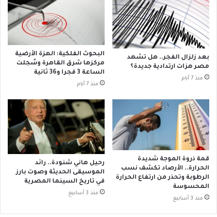
د
ل
ت
مُ
ل
ت
ل
ه
ك
م
ن
ب
البحوث الفلكية: الهزة الأرضية
بعد زلزال الفجر.. هل تشهد
ي
ق
مركزها شرق القاهرة وسُجلت
مصر هزات ارتدادية جديدة؟
س
ت
الساعة 3 فجرا و36 ثانية
منذ 7 أيام
ة
ل
منذ 7 أيام
و
ك
ت
ا
ح
ه
د
ن
ث
ا
ت
ل
م
إ
قمة ذروة الموجة شديدة
ع
رحيل هاني شنودة.. رائد
س
الحرارة.. الأرصاد تكشف نسب
الموسيقى الحديثة وصوت بارز
ه
ك
الرطوبة وتحذر من ارتفاع الحرارة
في تاريخ السينما المصرية
ا
ن
المحسوسة
ب
منذ 3 أسابيع
د
منذ 3 أسابيع
ن
ر
ف
ي