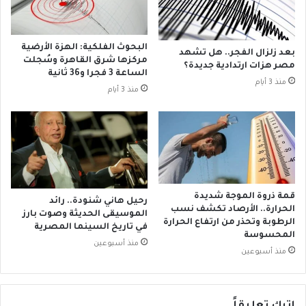
ت
م
ب
ر
البحوث الفلكية: الهزة الأرضية
بعد زلزال الفجر.. هل تشهد
.
مركزها شرق القاهرة وسُجلت
مصر هزات ارتدادية جديدة؟
.
الساعة 3 فجرا و36 ثانية
منذ 3 أيام
ب
منذ 3 أيام
ت
ه
م
ة
ا
ز
د
قمة ذروة الموجة شديدة
رحيل هاني شنودة.. رائد
ر
الحرارة.. الأرصاد تكشف نسب
الموسيقى الحديثة وصوت بارز
ا
الرطوبة وتحذر من ارتفاع الحرارة
في تاريخ السينما المصرية
ء
المحسوسة
منذ أسبوعين
ا
منذ أسبوعين
ل
م
س
ي