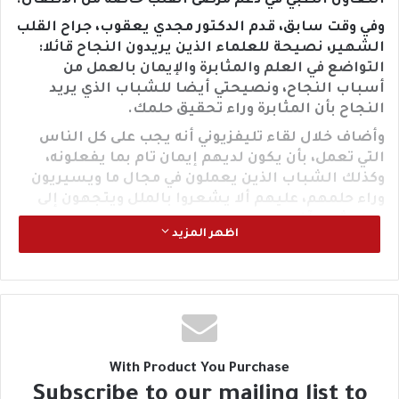
التعاون الطبي في دعم مرضى القلب خاصة من الأطفال.
وفي وقت سابق، قدم الدكتور مجدي يعقوب، جراح القلب
الشهير، نصيحة للعلماء الذين يريدون النجاح قائلا:
التواضع في العلم والمثابرة والإيمان بالعمل من
أسباب النجاح، ونصيحتي أيضا للشباب الذي يريد
النجاح بأن المثابرة وراء تحقيق حلمك.
وأضاف خلال لقاء تليفزيوني أنه يجب على كل الناس
التي تعمل، بأن يكون لديهم إيمان تام بما يفعلونه،
وكذلك الشباب الذين يعملون في مجال ما ويسيريون
وراء حلمهم، عليهم ألا يشعروا بالملل ويتجهون إلى
عمل شيء آخر.
اظهر المزيد
وتابع: التواضع مهم جدا وأهم حاجة وخاصة في التعامل
مع المرضى، وكذلك التواضع في العلم، لأنك كل ما
تكتشف حاجة هتلاقي فيه حاجة تانية جديدة، ومصر بها
كفاءات رائعة في مصر في كل المجالات، وإحنا خدامين
المجتمع ومفيش غير 2 اللي إحنا خدامينهم، هما
المريض والعلم والمعرفة، وقمة النجاح هي السعادة
With Product You Purchase
التي نشعر بها عند خدمة الخير والمجتمع.
Subscribe to our mailing list to