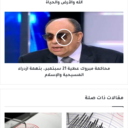
و
ض
الله والأرض والحياة
ن
و
ي
ا
م
ل
ح
ح
ا
ي
ك
ا
م
ة
ة
م
ب
ر
و
محاكمة مبروك عطية 21 سبتمبر.. بتهمة ازدراء
ك
المسيحية والإسلام
ع
ط
ي
مقالات ذات صلة
ة
2
1
س
ب