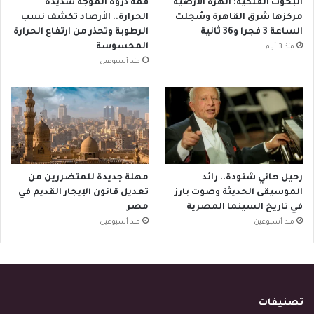
البحوث الفلكية: الهزة الأرضية
قمة ذروة الموجة شديدة
مركزها شرق القاهرة وسُجلت
الحرارة.. الأرصاد تكشف نسب
الساعة 3 فجرا و36 ثانية
الرطوبة وتحذر من ارتفاع الحرارة
المحسوسة
منذ 3 أيام
منذ أسبوعين
رحيل هاني شنودة.. رائد
مهلة جديدة للمتضررين من
الموسيقى الحديثة وصوت بارز
تعديل قانون الإيجار القديم في
في تاريخ السينما المصرية
مصر
منذ أسبوعين
منذ أسبوعين
تصنيفات