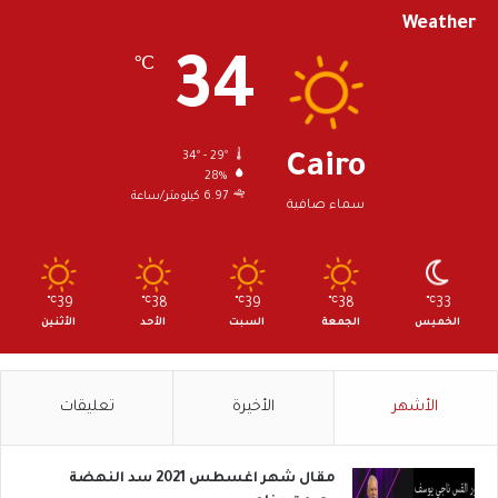
Weather
34
℃
34º - 29º
Cairo
28%
6.97 كيلومتر/ساعة
سماء صافية
℃
39
℃
38
℃
39
℃
38
℃
33
الخميس
الجمعة
السبت
الأحد
الأثنين
الأشهر
الأخيرة
تعليقات
مقال شهر اغسطس 2021 سد النهضة