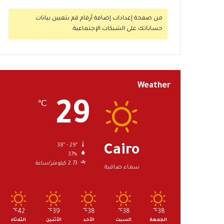
من صفحة إعدادات إضافة أرقام قم بتعيين بيانات
حساباتك على الشبكات الإجتماعية.
Weather
29
℃
38º - 29º
Cairo
37%
2.73 كيلومتر/ساعة
سماء صافية
℃
42
℃
39
℃
38
℃
38
℃
38
الجمعة
السبت
الأحد
الأثنين
الثلاثاء