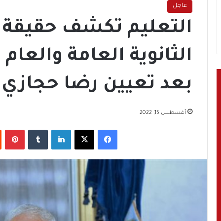
عاجل
التعليم تكشف حقيقة ت
الثانوية العامة والعام
بعد تعيين رضا حجازي وز
أغسطس 15, 2022
فيسبوك
‫X
لينكدإن
‏Tumblr
بينتيريست