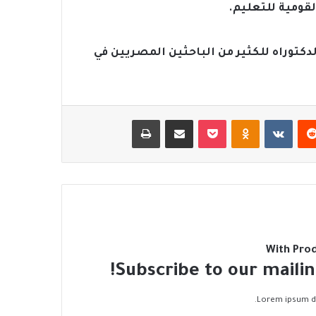
لقومية للتعليم.
كتوراه للكثير من الباحثين المصريين في
‏Reddit
‏VKontakte
Odnoklassniki
‫Pocket
مشاركة عبر البريد
طباعة
With Pro
Subscribe to our mailin
Lorem ipsum do