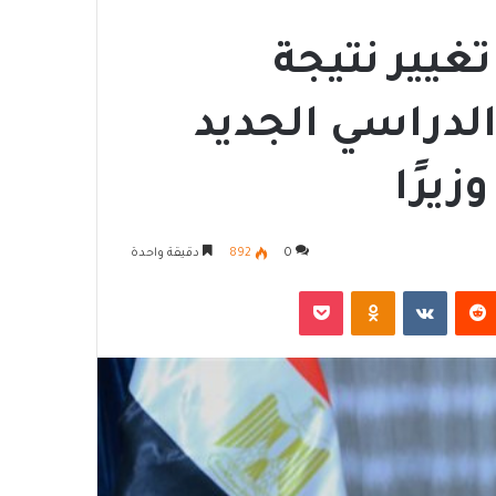
غيير نتيجة
 الدراسي الجديد
يرًا
0
892
دقيقة واحدة
‏Reddit
‏VKontakte
Odnoklassniki
‫Pocket