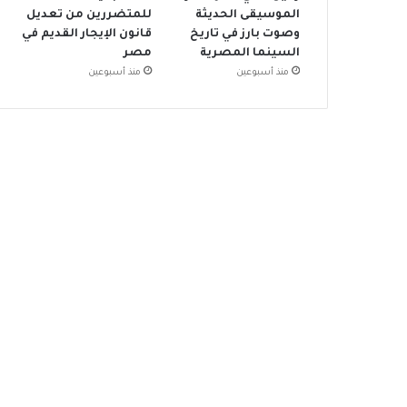
الموسيقى الحديثة
للمتضررين من تعديل
وصوت بارز في تاريخ
قانون الإيجار القديم في
السينما المصرية
مصر
منذ أسبوعين
منذ أسبوعين