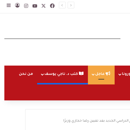
‫X
فيسبوك
‫YouTube
انستقرام
تسجيل ا
إضاف
رونا
عاجل
كتب د. ناجي يوسف
من نحن
 الدراسي الجديد بعد تعيين رضا حجازي وزيرًا