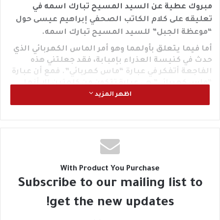
مبروك عطية عن السيد المسيح تبارك اسمه في
تعليقه على كلام الكاتب الصحفي إبراهيم عيسى حول
“موعظة الجبل” للسيد المسيح تبارك اسمه.
أما فيما يتعلق بأولهما وهو أمر الماس الكهربائي الذي
حدث في كنيسة العذراء بإمبابة، فقد جعلتني هذه
الفاجعة أتفكر في عبارة “ماس كهربائي”. فمع أن عبارة
“ماس كهربائي” هي عبارة تتكون من كلمتين إلا أنها
ذات تأثير كبير جدًا جدًا في عالم الأمن والسياسة والدين،
اظهر المزيد
والسبب وراء كون هذه العبارة الصغيرة في كلماتها
والعظيمة في تأثيرها هامة للغاية في حياة البشر
المصريين أجمعين هو أن عمر سماعها واستخدامها
بواسطة العديد من الكيانات السياسية والدينية
والأمنية المصرية، على الأقل بالنسبة لي، يزيد على
الستين عامًا.
With Product You Purchase
ففي أيام سني غربتي على الأرض سمعتها منذ كنتُ
Subscribe to our mailing list to
صغيرًا جدًا، وقت دارستي في المدرسة الابتدائية، حين
كنتُ صغيرًا جدًا حتى على أن أدرك معناها الحقيقي. وفي
get the new updates!
الغالبية العظمى من الأوقات كنا نسمعها تتردد على