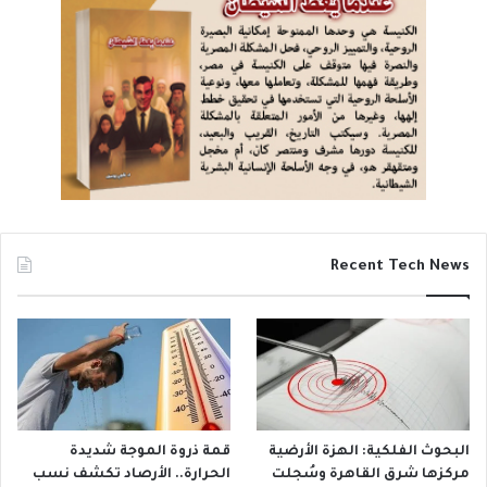
نتائج عادلة وشفافة وموثقة ومقنعة؟ هل ستنسحب
من المشهد كما هي عادتها وتؤكد أنه إذا أحرق لنا
الأعداء كنائسنا فسنصلي مع إخواننا المسلمين في
جوامعهم، لأننا نعيش في أزهى عصورنا للدرجة التي
يمكننا بها كمسيحيين أن نتخذ من شيخ الجامع الأزهر
إمامًا لنا؟ أين هي تصريحات وتعليقات أصحاب تلك
العبارات سيئة السمعة في مثل هذه المواقف
والأحداث التي تمر بها مصر اليوم؟ ماذا سيقولون لقادة
العالم وسكانه من حولنا؟ هل سيظلون مخادعين لهم
متملقين للمسئولين المصريين على حساب إزهاق
Recent Tech News
أرواح الأبرياء من أطفال الشعب المسيحي المصري؟
عجبي!
أما الأمر الثاني الذي أتعجب منه فهو ردود أفعال مَنْ
يغضبون ويثورون، أو على النقيض لا يبالون ويتبلدون،
على تصريحات أستاذ جامعة الأزهر مبروك عطية لمجرد
أنه قال شيئًا فريًا عن شخص المسيح يسوع، وسبب
تعجبي ورفضي لبعض ردود المعلقين على أمر سخريته
من اسم السيد المسيح أو السيد المريخ (كما قال هو)
البحوث الفلكية: الهزة الأرضية
قمة ذروة الموجة شديدة
مركزها شرق القاهرة وسُجلت
الحرارة.. الأرصاد تكشف نسب
يتلخص فيما يلي: