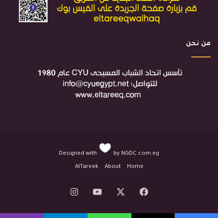
من نحن
Designed with
by
NGDC.com.eg
AlTareek
About
Home
‫X
فيسبوك
‫YouTube
انستقرام