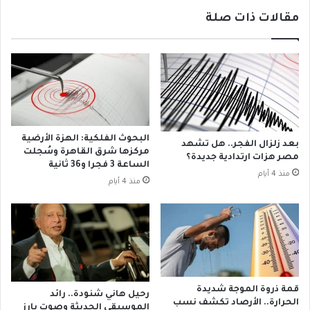
ن
ر
مقالات ذات صلة
ة
2
ش
0
ر
2
ق
2
ا
“
ل
ا
ق
ت
ن
ع
ط
ج
البحوث الفلكية: الهزة الأرضية
بعد زلزال الفجر.. هل تشهد
ر
ب
مركزها شرق القاهرة وسُجلت
مصر هزات ارتدادية جديدة؟
ة
الساعة 3 فجرا و36 ثانية
م
منذ 4 أيام
ن
منذ 4 أيام
”
ب
ص
و
ت
د
ن
قمة ذروة الموجة شديدة
رحيل هاني شنودة.. رائد
ا
الحرارة.. الأرصاد تكشف نسب
الموسيقى الحديثة وصوت بارز