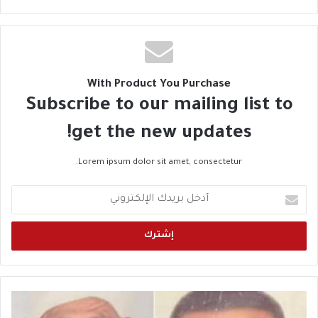
مخطوبة وبتحب خطيبها. متغيبة من صباح يوم السبت
3 سبتمبر .نصلى كلنا ترجع بالسلامة. ونناشد الجهات
الامنية بعمل اللازم لرجوعها بالسلامة.
With Product You Purchase
Subscribe to our mailing list to
get the new updates!
Lorem ipsum dolor sit amet, consectetur.
أ
د
خ
ل
ب
ر
ي
د
ا
ك
س