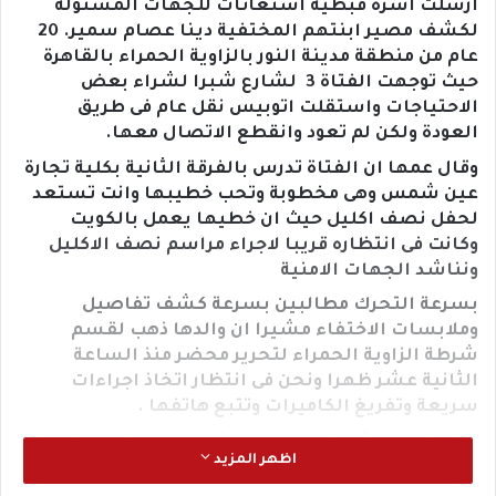
ارسلت اسرة قبطية استغاثات للجهات المسئولة
لكشف مصير ابنتهم المختفية دينا عصام سمير. 20
عام من منطقة مدينة النور بالزاوية الحمراء بالقاهرة
حيث توجهت الفتاة 3 لشارع شبرا لشراء بعض
الاحتياجات واستقلت اتوبيس نقل عام فى طريق
العودة ولكن لم تعود وانقطع الاتصال معها.
وقال عمها ان الفتاة تدرس بالفرقة الثانية بكلية تجارة
عين شمس وهى مخطوبة وتحب خطيبها وانت تستعد
لحفل نصف اكليل حيث ان خطيها يعمل بالكويت
وكانت فى انتظاره قريبا لاجراء مراسم نصف الاكليل
ونناشد الجهات الامنية
بسرعة التحرك مطالبين بسرعة كشف تفاصيل
وملابسات الاختفاء مشيرا ان والدها ذهب لقسم
شرطة الزاوية الحمراء لتحرير محضر منذ الساعة
الثانية عشر ظهرا ونحن فى انتظار اتخاذ اجراءات
سريعة وتفريغ الكاميرات وتتبع هاتفها .
من جانبها ناشد الكاهن المسئول عنها بكنيسة
اظهر المزيد
ابوسيفين المسئولين بسرعة التحرك من اجل الفتاة ،
وقال فى تويته له دينا عصام سمير. شابة 20 عام