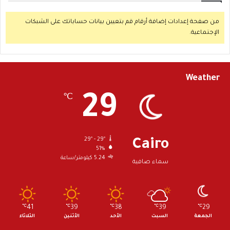
من صفحة إعدادات إضافة أرقام قم بتعيين بيانات حساباتك على الشبكات
الإجتماعية.
Weather
29
℃
29º - 29º
Cairo
51%
5.24 كيلومتر/ساعة
سماء صافية
℃
41
℃
39
℃
38
℃
39
℃
29
الجمعة
السبت
الأحد
الأثنين
الثلاثاء