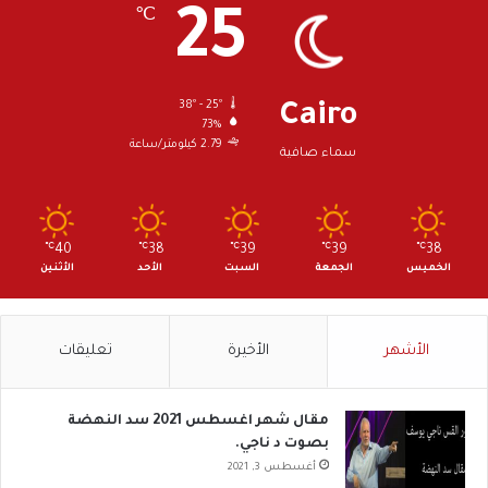
25
℃
38º - 25º
Cairo
73%
2.79 كيلومتر/ساعة
سماء صافية
℃
40
℃
38
℃
39
℃
39
℃
38
الخميس
الجمعة
السبت
الأحد
الأثنين
الأشهر
الأخيرة
تعليقات
مقال شهر اغسطس 2021 سد النهضة
بصوت د ناجي.
أغسطس 3, 2021