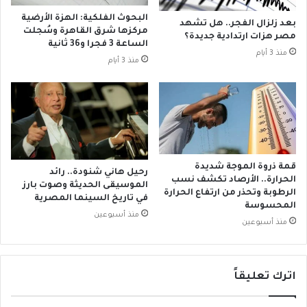
د
ء
ي
البحوث الفلكية: الهزة الأرضية
بعد زلزال الفجر.. هل تشهد
ا
م
مركزها شرق القاهرة وسُجلت
مصر هزات ارتدادية جديدة؟
ت
ن
الساعة 3 فجرا و36 ثانية
منذ 3 أيام
ا
ج
منذ 3 أيام
ل
ا
و
م
ج
ع
و
ة
د
ا
ي
ل
ة
أ
قمة ذروة الموجة شديدة
؟
رحيل هاني شنودة.. رائد
ز
الحرارة.. الأرصاد تكشف نسب
الموسيقى الحديثة وصوت بارز
ه
الرطوبة وتحذر من ارتفاع الحرارة
في تاريخ السينما المصرية
ر
المحسوسة
منذ أسبوعين
ب
منذ أسبوعين
س
ب
ب
و
اترك تعليقاً
ا
ق