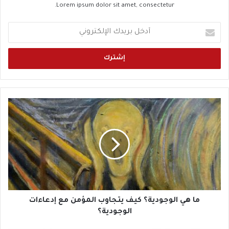
Lorem ipsum dolor sit amet, consectetur.
أ
د
خ
ل
ب
ر
ي
د
م
ك
ا
ا
ه
ل
ي
إ
ا
ل
ل
ك
و
ت
ج
ر
و
و
د
ما هي الوجودية؟ كيف يتجاوب المؤمن مع إدعاءات
ن
ي
الوجودية؟
ي
ة