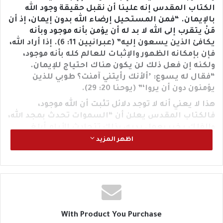
الكتاب المقدس إنه علينا أن نقبل حقيقة وجود الله
بالإيمان. “فمن المستحيل إرضاء الله بدون إيمان، إذ أن
مَنْ يتقرب إلى الله لا بد له أن يؤمن بأنه موجود وبأنه
يكافئ الذين يسعون إليه” (عبرانيين 11: 6). إذا أراد الله،
فإن بإمكانه الظهور والإثبات للعالم كله بأنه موجود،
ولكنه إن فعل ذلك لن يكون هناك احتياج للإيمان.
“فقال له يسوع: ʼألأنك رأيتني آمنت؟ طوبي للذين
يؤمنون دون أن يروا‘” (يوحنا 20: 29).
هذا لا يعني أنه لا توجد دلائل تثبت أن الله موجود،
فالكتاب المقدس يعلن أن “السموات تحدث بمجد الله،
والفلك يخبر بعمل يديه، بذلك تتحادث الأيام أبلغ
حديث، وتتخاطب به الليالي. لا يصدر عنها كلام، لكن
اظهر المزيد
صوتها يُسمع واضحًا، انطلق صوتها إلى الأرض كلها،
وكلامها إلى أقاصي العالم” (مزمور 19: 1-4). عند النظر
إلى النجوم، أو فهم اتساع حدود الكون، أو دراسة عجائب
الطبيعة، أو مجرد رؤية غروب الشمس – نجد أن لدينا
دلائل تشير إلى الله الخالق. وإن كانت كل هذه الدلائل
غير كافية، فهناك أيضًا دلائل في قلوبنا. يقول الكتاب
With Product You Purchase
المقدس في سفر (الجامعة 3: 11) “إذ صنع كل شيء