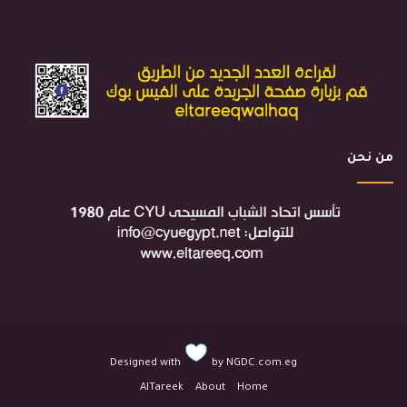
من نحن
Designed with
by
NGDC.com.eg
AlTareek
About
Home