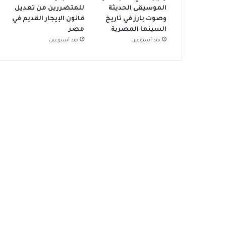
الموسيقى الحديثة
للمتضررين من تعديل
وصوت بارز في تاريخ
قانون الإيجار القديم في
السينما المصرية
مصر
منذ أسبوعين
منذ أسبوعين