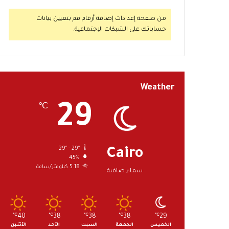
من صفحة إعدادات إضافة أرقام قم بتعيين بيانات
حساباتك على الشبكات الإجتماعية.
Weather
29
℃
29º - 29º
Cairo
45%
5.18 كيلومتر/ساعة
سماء صافية
℃
40
℃
38
℃
38
℃
38
℃
29
الخميس
الجمعة
السبت
الأحد
الأثنين