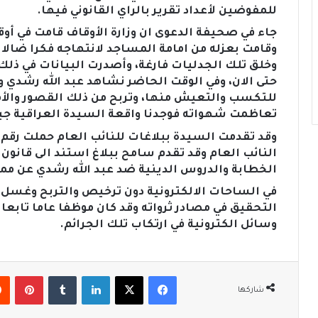
للمفوضين لأعداد تقرير بالراي القانوني فيها.
جاء في صحيفة الدعوى ان وزارة الأوقاف قامت في أو
وقامت بعزله من امامة المساجد لانتهاجه فكرا ضالا 
وخلق تلك الجدليات فارغة، وأصدرت البيانات في ذلك 
حتى الان، وفي الوقت الحاضر نشاهد عبد الله رشدي و
للتكسب والتعيش منها، وتربح من ذلك القصور والأم
تعاظمت شهواته فوجدنا واقعة السيدة العراقية ج
الخطابة والدروس الدينية ضد عبد الله رشدي عن مم
في الساحات الالكترونية دون ترخيص والتربح وغسل ا
التحقيق في مصادر ثرواته وقد كان موظفا عاما تابعا
وسائل الكترونية في ارتكاب تلك الجرائم.
فيسبوك
‫X
لينكدإن
‏Tumblr
بينتيريست
شاركها