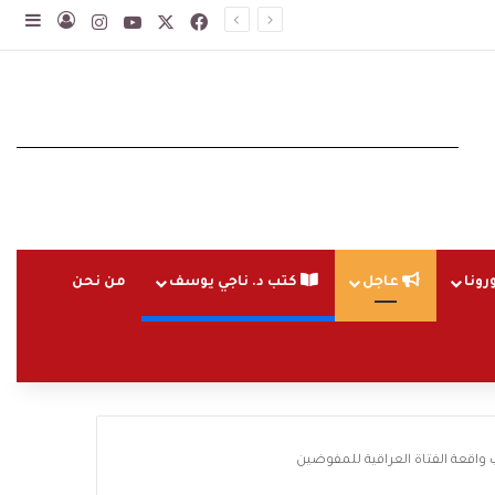
‫X
فيسبوك
‫YouTube
انستقرام
تسجيل ا
إضاف
رونا
عاجل
كتب د. ناجي يوسف
من نحن
 واقعة الفتاة العراقية للمفوضين