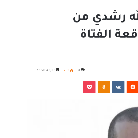
له رشدي من
عة الفتاة
0
719
دقيقة واحدة
‏Reddit
‏VKontakte
Odnoklassniki
‫Pocket