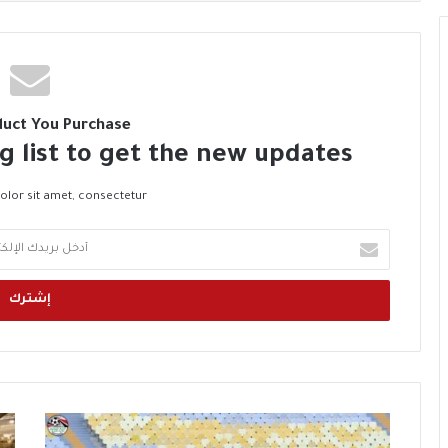
duct You Purchase
g list to get the new updates!
lor sit amet, consectetur.
أ
د
خ
ل
ب
ر
ي
د
ك
م
م
ا
ص
ص