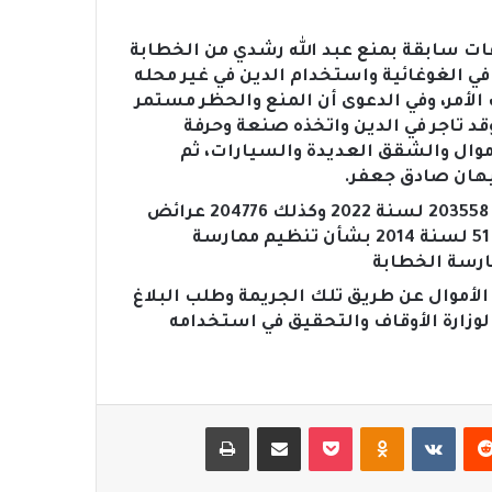
قات سابقة بمنع عبد الله رشدي من الخطابة
في الغوغائية واستخدام الدين في غير محله
الأمر، وفي الدعوى أن المنع والحظر مستمر
قد تاجر في الدين واتخذه صنعة وحرفة
وال والشقق العديدة والسيارات، ثم
يهان صادق جعفر.
وقد تقدمت السيدة ببلاغات للنائب العام حملت رقم 203558 لسنة 2022 وكذلك 204776 عرائض
النائب العام وقد تقدم سامح ببلاغ استند الى قانون 51 لسنة 2014 بشأن تنظيم ممارسة
ارسة الخطابة
لأموال عن طريق تلك الجريمة وطلب البلاغ
 لوزارة الأوقاف والتحقيق في استخدامه
‏Reddit
‏VKontakte
Odnoklassniki
‫Pocket
مشاركة عبر البريد
طباعة