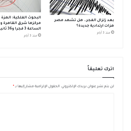
ي
ش
ت
ر
ص
ا
البحوث الفلكية: الهزة 
بعد زلزال الفجر.. هل تشهد مصر
ن
ل
مركزها شرق القاهرة و
هزات ارتدادية جديدة؟
ي
ت
الساعة 3 فجرا و36 ثانية
منذ 3 أيام
ف
ن
منذ 3 أيام
ف
م
ي
ي
ف
ة
ا
ا
ل
ل
اترك تعليقاً
ش
ب
ه
ش
ر
ر
لن يتم نشر عنوان بريدك الإلكتروني.
الحقول الإلزامية مشار إليها بـ
*
أ
ي
ك
ة
ا
ت
ر
ل
و
غ
ب
م
ت
ر
ت
ع
ر