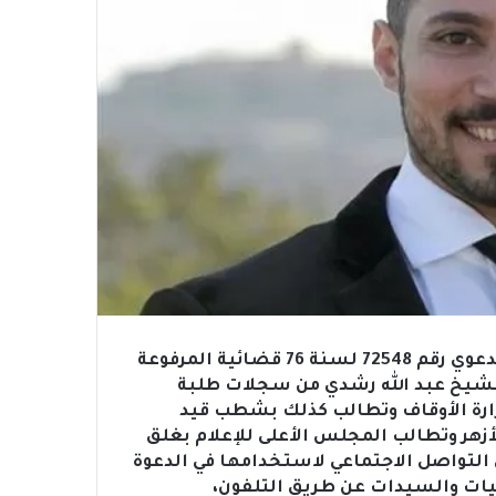
قررت محكمة القضاء الإداري الدائرة الثانية، إحالة الدعوي رقم 72548 لسنة 76 قضائية المرفوعة
لشيخ عبد الله رشدي من سجلات طلبة
وزارة الأوقاف وتطالب كذلك بشطب قيد
زهر وتطالب المجلس الأعلى للإعلام بغلق
التواصل الاجتماعي لاستخدامها في الدعوة
يات والسيدات عن طريق التلفون،