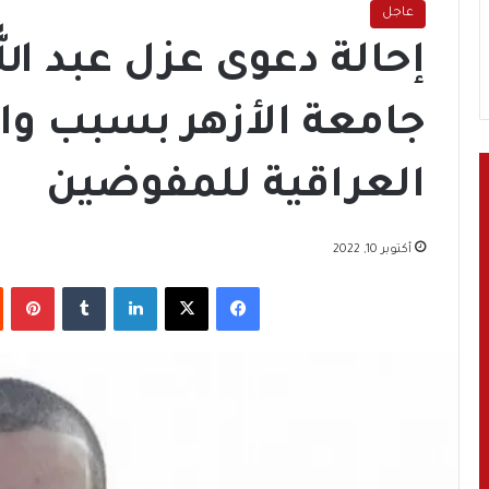
عاجل
إحالة دعوى عزل عبد ال
جامعة الأزهر بسبب واق
العراقية للمفوضين
أكتوبر 10, 2022
فيسبوك
‫X
لينكدإن
‏Tumblr
بينتيريست