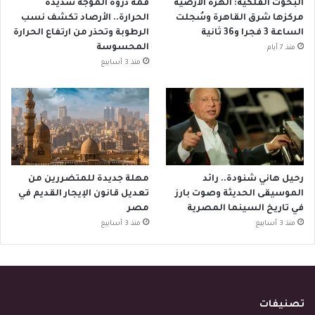
البحوث الفلكية: الهزة الأرضية
قمة ذروة الموجة شديدة
مركزها شرق القاهرة وسُجلت
الحرارة.. الأرصاد تكشف نسب
الساعة 3 فجرا و36 ثانية
الرطوبة وتحذر من ارتفاع الحرارة
المحسوسة
منذ 7 أيام
منذ 3 أسابيع
رحيل هاني شنودة.. رائد
مهلة جديدة للمتضررين من
الموسيقى الحديثة وصوت بارز
تعديل قانون الإيجار القديم في
في تاريخ السينما المصرية
مصر
منذ 3 أسابيع
منذ 3 أسابيع
تصنيفات