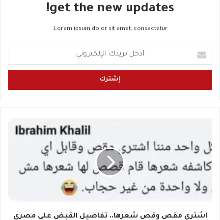
get the new updates!
Lorem ipsum dolor sit amet, consectetur.
أ
د
خ
ل
ب
ر
ي
د
ا
ك
ش
ا
ت
ل
ر
إ
ي
ل
م
ك
ق
ت
ص
ر
و
و
ق
اشتري مقص وقص شعرها.. تفاصيل القبض علي مصري