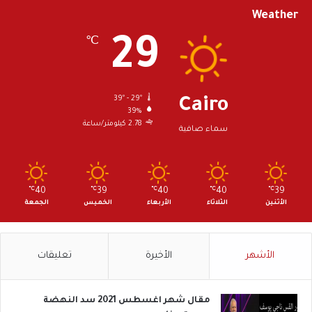
Weather
29
℃
39º - 29º
Cairo
39%
2.78 كيلومتر/ساعة
سماء صافية
℃
40
℃
39
℃
40
℃
40
℃
39
الأثنين
الثلاثاء
الأربعاء
الخميس
الجمعة
الأشهر
الأخيرة
تعليقات
مقال شهر اغسطس 2021 سد النهضة