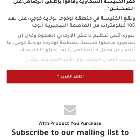
مقر الكنيسة السماوية وقاموا بإطلاق الرصاص على
الضحيتين”.
وتقع الكنيسة في منطقة لوكوجا بولاية كوجي، على بعد
105 كيلومترات من العاصمة النيجيرية أبوجا.
بدوره، تبنى تنظيم داعش الإرهابي الهجوم وقال إن
عناصره هاجموا كنيسة بمنطقة لوكوجا بولاية كوجي، ما
أسفر عن مقتل 5 أشخاص زاعماً إحراق الكنيسة.
وجددت أعمال العنف يوم الأحد المخاوف بشأن
السلامة في دور العبادة في نيجيريا، حيث استهدفت
سبع هجمات على الأقل الكنائس أو المساجد حتى الآن
اظهر المزيد
هذا العام.
في يونيو الماضي، أدت مذبحة في ولاية أوندو إلى مقتل
40 من المصلين.
With Product You Purchase
Subscribe to our mailing list to