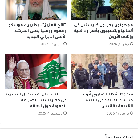
ي
ا
م
ث
ص
ا
ر
ء
مجهولون يخربون كنيستين في
“الأخ العزيز”.. بطريرك موسكو
ي
ا
ألمانيا ويتسببون بأضرار داخلية
وعموم روسيا يهنئ المرشد
ب
ل
وإتلاف الأرجن
الأعلى الإيراني الجديد
ا
م
يونيو 6, 2026
مارس 17, 2026
ل
ق
إ
ب
م
ل
ا
م
ر
ن
ا
ا
ت
ل
ل
ب
سقوط شظايا صاروخ قُرب
بابا الفاتيكان: مستقبل البشرية
ت
د
كنيسة القيامة في البلدة
في خطر بسبب الصراعات
ح
ا
القديمة بالقدس
الدموية حول العالم
ر
ي
مارس 17, 2026
ديسمبر 4, 2025
ي
ة
ض
ل
ه
ل
ع