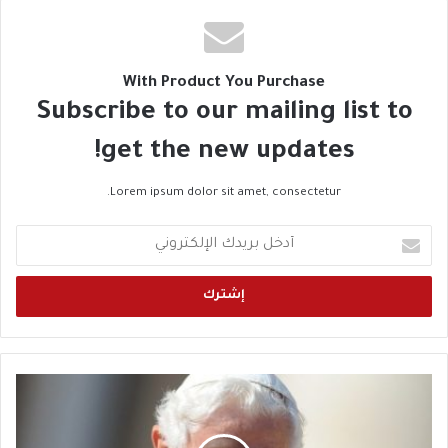
With Product You Purchase
Subscribe to our mailing list to
get the new updates!
Lorem ipsum dolor sit amet, consectetur.
أ
د
خ
ل
ب
ر
ي
د
ر
ك
ح
ا
ي
ل
ل