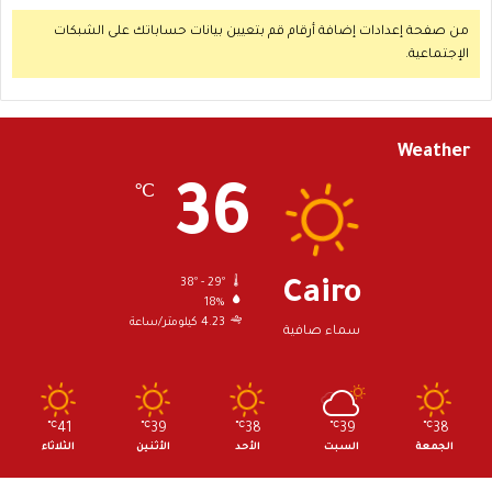
من صفحة إعدادات إضافة أرقام قم بتعيين بيانات حساباتك على الشبكات
الإجتماعية.
Weather
36
℃
38º - 29º
Cairo
18%
4.23 كيلومتر/ساعة
سماء صافية
℃
41
℃
39
℃
38
℃
39
℃
38
الجمعة
السبت
الأحد
الأثنين
الثلاثاء