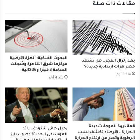
مقالات ذات صلة
د
ل
ي
ا
ك
م
ت
ح
و
أ
س
ي
ا
ق
ل
و
س
ن
البحوث الفلكية: الهزة الأرضية
بعد زلزال الفجر.. هل تشهد
ا
ا
مركزها شرق القاهرة وسُجلت
مصر هزات ارتدادية جديدة؟
د
ت
الساعة 3 فجرا و36 ثانية
منذ 4 أيام
س
ا
منذ 4 أيام
ع
ل
ش
ع
ر
ذ
ر
ا
ء
و
قمة ذروة الموجة شديدة
رحيل هاني شنودة.. رائد
ا
الحرارة.. الأرصاد تكشف نسب
الموسيقى الحديثة وصوت بارز
ل
الرطوبة وتحذر من ارتفاع الحرارة