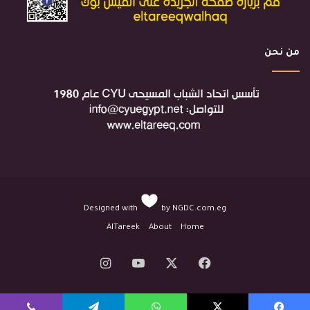
من نحن
Designed with
by
NGDC.com.eg
AlTareek
About
Home
‫X
فيسبوك
‫YouTube
انستقرام