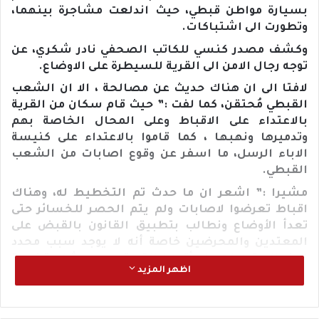
بسيارة مواطن قبطي، حيث اندلعت مشاجرة بينهما،
وتطورت الى اشتباكات.
وكشف مصدر كنسي للكاتب الصحفي نادر شكري، عن
توجه رجال الامن الى القرية للسيطرة على الاوضاع.
لافتا الى ان هناك حديث عن مصالحة ، الا ان الشعب
القبطي مُحتقن، كما لفت :” حيث قام سكان من القرية
بالاعتداء على الاقباط وعلى المحال الخاصة بهم
وتدميرها ونهبها ، كما قاموا بالاعتداء على كنيسة
الاباء الرسل، ما اسفر عن وقوع اصابات من الشعب
القبطي.
مشيرا :” اشعر ان ما حدث تم التخطيط له، وهناك
اقباط تعرضوا لاصابات ولم يتم الحصر للخسائر حتى
تعدأ الأوضاع ونطالب بتطبيق القانون بالقبض على
المعتدين والمحرضين خاصة أنه لا يوجد سبب محدد
لهذه الاعتداءات على أقباط القرية بسب مشاجرة فردية
اظهر المزيد
، الا إذا كان الأمر مخطط له لتدبير هذه الاعتداءات