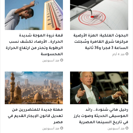
البحوث الفلكية: الهزة الأرضية
قمة ذروة الموجة شديدة
مركزها شرق القاهرة وسُجلت
الحرارة.. الأرصاد تكشف نسب
الساعة 3 فجرا و36 ثانية
الرطوبة وتحذر من ارتفاع الحرارة
المحسوسة
منذ 4 أيام
منذ أسبوعين
رحيل هاني شنودة.. رائد
مهلة جديدة للمتضررين من
الموسيقى الحديثة وصوت بارز
تعديل قانون الإيجار القديم في
في تاريخ السينما المصرية
مصر
منذ أسبوعين
منذ أسبوعين