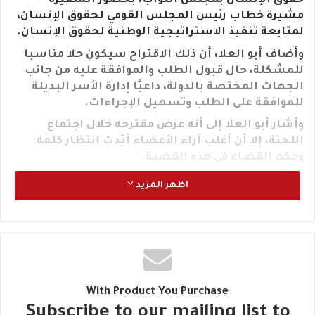
حقوق الإنسان بمجلس النواب، بحضور السفيرة
مشيرة خطاب رئيس المجلس القومي لحقوق الإنسان،
لمتابعة تنفيذ الاستراتيجية الوطنية لحقوق الإنسان.
وأضاف أبو العلا، أن ذلك الاقتراح سيكون حلا مناسبا
للمشكلة، حال قبول الطلب والموافقة عليه من جانب
الجهات المختصة بالدولة، داعيًا إدارة الأسر البديلة
للموافقة على الطلب وتسهيل الإجراءات.
وأشار أبو العلا إلى أنه عرض مقترحه خلال اجتماع
اللجنة، إلا أن أغلب آراء الأعضاء أيّدت انتظار كلمة
وحكم القضاء في هذه القضية.
وأوضح وكيل لجنة حقوق الإنسان بمجلس النواب، أن
اظهر المزيد
الطفل شنودة له علينا حقوق الرعاية والاستقرار ويكفي
ما حدث معه منذ الأزمة حتى الآن، حيث لحق به ضرر
سيصاحبه عبر الزمان.
وأردف بـ: أيضا هذه الأسرة المصرية من حقها تبني
الطفل بنظام الأسر البديلة.
وفي سياق متصل، كانت محكمة القضاء الإداري، الدائرة
With Product You Purchase
الأولى، قررت عدم الاختصاص في الدعوى المقامة من
Subscribe to our mailing list to