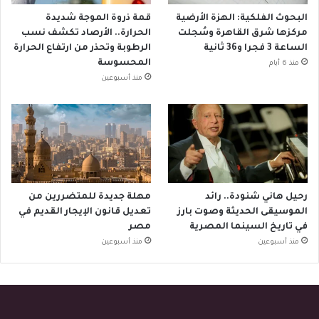
البحوث الفلكية: الهزة الأرضية
قمة ذروة الموجة شديدة
مركزها شرق القاهرة وسُجلت
الحرارة.. الأرصاد تكشف نسب
الساعة 3 فجرا و36 ثانية
الرطوبة وتحذر من ارتفاع الحرارة
المحسوسة
منذ 6 أيام
منذ أسبوعين
رحيل هاني شنودة.. رائد
مهلة جديدة للمتضررين من
الموسيقى الحديثة وصوت بارز
تعديل قانون الإيجار القديم في
في تاريخ السينما المصرية
مصر
منذ أسبوعين
منذ أسبوعين