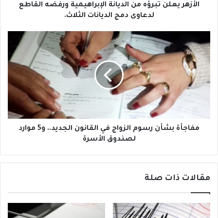
و
ن
الأزهر يعلن تبرؤه من الديانة الإبراهيمية ورفضه القاطع
ن
ت
لدعاوى دمج الديانات الثلاث.
ي
ب
ر
م
ؤ
ف
ه
ا
م
ج
ن
أ
ا
ة
ل
ب
د
ش
ي
أ
ا
ن
مفاجأة بشأن رسوم الزواج في القانون الجديد.. و5 موارد
ن
ر
لصندوق الأسرة
ة
س
ا
و
ل
م
مقالات ذات صلة
إ
ا
ب
ل
ر
ز
ا
و