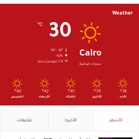
Weather
30
℃
38º - 30º
Cairo
42%
2.8 كيلومتر/ساعة
سماء صافية
℃
40
℃
42
℃
41
℃
39
℃
38
الأحد
الأثنين
الثلاثاء
الأربعاء
الخميس
الأشهر
الأخيرة
تعليقات