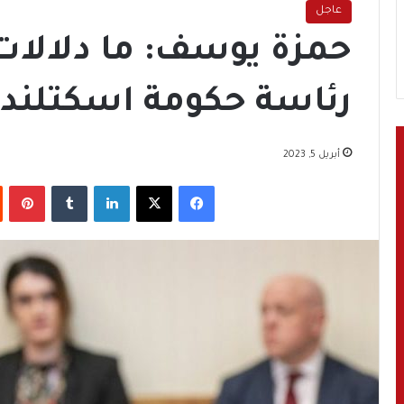
عاجل
حمزة يوسف: ما دلالات
رئاسة حكومة اسكتلندا
أبريل 5, 2023
فيسبوك
‫X
لينكدإن
‏Tumblr
بينتيريست