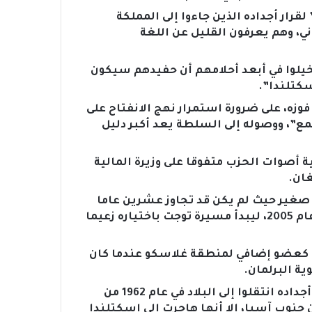
قرار أجداده الذين جاءوا إلى المملكة
ي، وهم يعرفون القليل عن اللغة
يلوا في أبعد أحلامهم أن حفيدهم سيكون
سكتلندا”.
زه، على ضرورة استمرار نهج الانفتاح على
ع”، ووصوله إلى السلطة يعد أكبر دليل
ن العمر 37عاما، على أغلبية أصوات الحزب متفوقا على وزيرة المالية
ان.
غير حيث لم يكن قد تجاوز عشرين عاما
عندما قرر الانضمام إلى الحزب الوطني الاسكتلندي عام 2005، ليبدأ مسيرة توجت باختياره زعيما
سكتلندي كعضو إضافي لمنطقة غلاسكو عندما كان
ولد يوسف في غلاسكو باسكتلندا في عام 1985، لكن أجداده انتقلوا إلى البلاد في عام 1962 من
ن جنوب آسيا، إلا أنها هاجرت إلى اسكتلندا