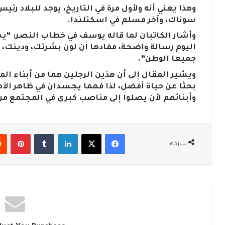
وهذا يعني أنه ولأول مرة في التاريخ، يوجد للبلاد 
سوناك، وآخر مسلم في اسكتلندا.
وأشار الكاتبان لما قاله يوسف في خطاب النصر: “يج
اليوم رسالة واضحة، مفادها أن لون بشرتك، ودينك، ل
جميعا الوطن”.
ويشير المقال إلى أن هذين الرجلين هما من أبناء الم
بحثا عن حياة أفضل، لذا فهما يجسدان في ظاهر الأم
وأبنائهم لأن يصلوا إلى مناصب كبرى في المجتمع من
فيسبوك
‫X
لينكدإن
‏Tumblr
بينتيريست
شاركها