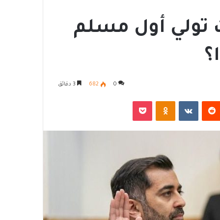
 تولي أول مسلم
؟
0
682
3 دقائق
‏Reddit
‏VKontakte
Odnoklassniki
‫Pocket