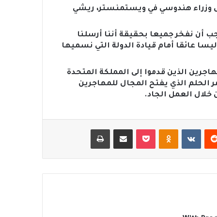
رئيس وزراء هندوسي في ويستمنستر، ريشي
ب أن نفخر جميعا بحقيقة أننا أرسلنا
يسا عائقا أمام قيادة الدولة التي نسميها
هاجرين الذين قدموا إلى المملكة المتحدة
ر الحلم الذي يفتح المجال للمهاجرين
 خلال العمل الجاد.
‏Reddit
‏VKontakte
Odnoklassniki
‫Pocket
مشاركة عبر البريد
طباعة