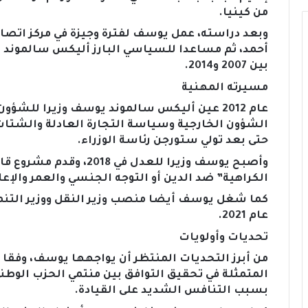
من كينيا.
وبعد دراسته، عمل يوسف لفترة وجيزة في مركز اتصا
أحمد، ثم مساعدا للسياسي البارز أليكس سالموند ال
بين 2007 و2014.
مسيرته المهنية
عام 2012 عين أليكس سالموند يوسف وزيرا للشؤو
الشؤون الخارجية وسياسة التجارة العادلة والشتات
حتى بعد تولي ستورجن رئاسة الوزراء.
وأصبح يوسف وزيرا للعدل ف
الكراهية” ضد الدين أو التوجه الجنسي والعمر والإع
كما شغل يوسف أيضا منصب وزير النقل ووزير التنمي
عام 2021.
تحديات وأولويات
من أبرز التحديات المنتظر أن يواجهها يوسف، وفقا 
المتمثلة في تحقيق التوافق بين منتمي الحزب الو
بسبب التنافس الشديد على القيادة.