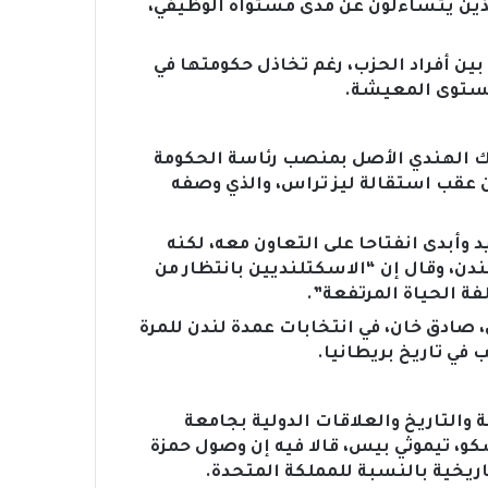
ين يتساءلون عن مدى مستواه الوظيفي،
ين أفراد الحزب، رغم تخاذل حكومتها في
ومستوى المعيشة.
ك الهندي الأصل بمنصب رئاسة الحكومة
ن عقب استقالة ليز تراس، والذي وصفه
وأبدى انفتاحا على التعاون معه، لكنه
ندن، وقال إن “الاسكتلنديين بانتظار من
ة الحياة المرتفعة”.
 صادق خان، في انتخابات عمدة لندن للمرة
 في تاريخ بريطانيا.
التاريخ والعلاقات الدولية بجامعة
و، تيموثي بيس، قالا فيه إن وصول حمزة
يخية بالنسبة للمملكة المتحدة.