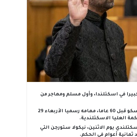
بيرا في اسكتلندا، وأول مسلم ومهاجر من
وتولى يوسف، الذي هاجر أجداده من باكستان إلى غلاسكو قبل 60 عاما، مهامه رسميا الأربعاء 29
كمة العليا الاسكتلندية.
كتلندي يوم الاثنين، نيكولا ستورجن التي
ثمانية أعوام في الحكم.