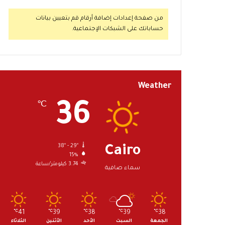
من صفحة إعدادات إضافة أرقام قم بتعيين بيانات
حساباتك على الشبكات الإجتماعية.
Weather
36
℃
38º - 29º
Cairo
15%
3.74 كيلومتر/ساعة
سماء صافية
℃
41
℃
39
℃
38
℃
39
℃
38
الجمعة
السبت
الأحد
الأثنين
الثلاثاء