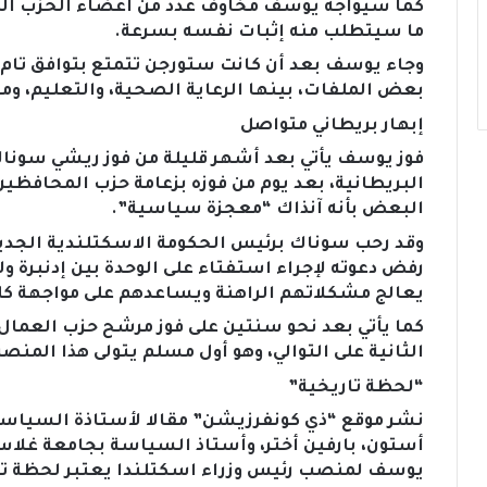
كما سيواجه يوسف مخاوف عدد من أعضاء الحزب الذ
ما سيتطلب منه إثبات نفسه بسرعة.
وجاء يوسف بعد أن كانت ستورجن تتمتع بتوافق تام ب
بعض الملفات، بينها الرعاية الصحية، والتعليم، 
إبهار بريطاني متواصل
فوز يوسف يأتي بعد أشهر قليلة من فوز ريشي سونا
البريطانية، بعد يوم من فوزه بزعامة حزب المحافظي
البعض بأنه آنذاك “معجزة سياسية”.
وقد رحب سوناك برئيس الحكومة الاسكتلندية الجديد 
رفض دعوته لإجراء استفتاء على الوحدة بين إدنبرة ول
يعالج مشكلاتهم الراهنة ويساعدهم على مواجهة كلف
كما يأتي بعد نحو سنتين على فوز مرشح حزب العمال،
الثانية على التوالي، وهو أول مسلم يتولى هذا المنصب
“لحظة تاريخية”
نشر موقع “ذي كونفرزيشن” مقالا لأستاذة السياسة و
أستون، بارفين أختر، وأستاذ السياسة بجامعة غلاسك
يوسف لمنصب رئيس وزراء اسكتلندا يعتبر لحظة تار