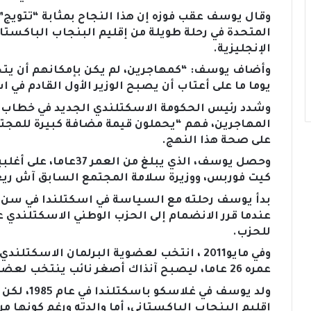
وقال يوسف عقب فوزه إن هذا النجاح بمثابة “تتويج” ل
المتحدة في رحلة طويلة من إقليم البنجاب الباكستان
الإنجليزية.
وأضاف يوسف: “كمهاجرين، لم يكن بإمكانهم أن يتخ
يوما ما على أعتاب أن يصبح الوزير الأول القادم في ا
وشدد رئيس الحكومة الاسكتلندي الجديد في خطاب فو
المهاجرين، فهم “يحملون قيمة مضافة كبيرة للمجتم
على صحة هذا النهج.
وحصل يوسف، الذي يبلغ م
كيت فوربس، ووزيرة سلامة المجتمع السابق آش ريغ
بدأ يوسف رحلته مع السياسة في اسكتلندا في سن ص
للحزب.
وفي مايو2011 ، انتخب لعضوية البرلمان الا
عمره 26 عاما، ليصبح آنذاك أصغر نائب ينتخب لعضوية البرلمان.
إقليم البنجاب الباكستاني، أما والدته ورغم كونها م