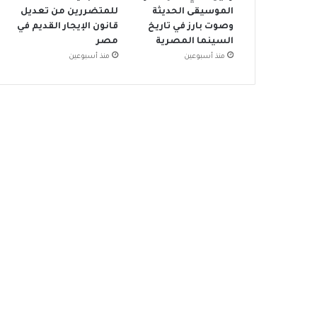
الموسيقى الحديثة
للمتضررين من تعديل
وصوت بارز في تاريخ
قانون الإيجار القديم في
السينما المصرية
مصر
منذ أسبوعين
منذ أسبوعين