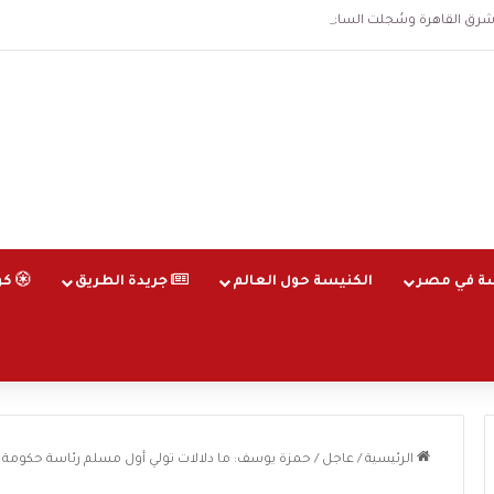
اهرة وسُجلت الساعة 3 فجرا و36 ثانية
ة في مصر
الكنيسة حول العالم
جريدة الطريق
كو
الرئيسية
/
عاجل
/
حمزة يوسف: ما دلالات تولي أول مسلم رئاسة حكومة ا