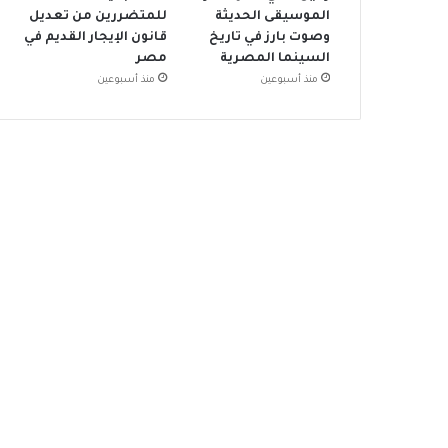
الموسيقى الحديثة
للمتضررين من تعديل
وصوت بارز في تاريخ
قانون الإيجار القديم في
السينما المصرية
مصر
منذ أسبوعين
منذ أسبوعين