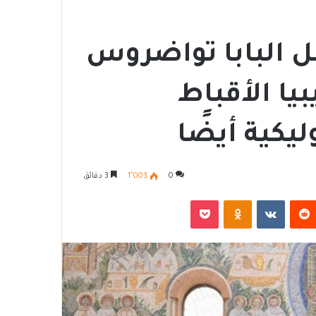
 البابا تواضروس
يا الأقباط
يكية أيضًا
0
1٬003
3 دقائق
‏Reddit
‏VKontakte
Odnoklassniki
‫Pocket