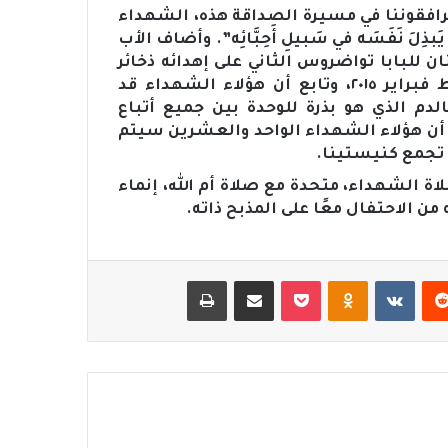
يرافقوننا في مسيرة الصداقة هذه، الشهداء
َبذِلَ نَفَسَه في سَبيلِ أَحِبَّائِه”. وأضاف الأب
ن للبابا تواضروس الثاني على إهدائه ذخائر
الشهداء الأقباط الذي قُتلوا في ليبيا في ١٥ شباط فبراير ٢٠١٥، وتابع أن هؤلاء الشهداء قد
الدم الذي هو بذرة للوحدة بين جميع أتباع
ن أن هؤلاء الشهداء الواحد والعشرين سيتم
 تجمع كنيستينا.
 الشهداء، متحدة مع صلاة أم الله، إنماء
ن الاحتفال معًا على المذبح ذاته.
‏Reddit
‏VKontakte
Odnoklassniki
‫Pocket
مشاركة عبر البريد
طباعة