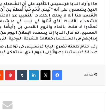
هذا وأراد البابا فرنسيس التأكيد على أن الشهداء 
الذين يشهدون على أنه “لَيسَ لأَحَدٍ حُبٌّ أَعظمُ مِن أَن ي
الأقدس هنا أنه لا يملك الكلمات للتعبير عن الامتنا
تعمَّدوا لا فقط بالماء والروح القدس بل وأيضًا ب
المسيح. ثم قال البابا إنه يسعده الإعلان اليوم ع
إدراجهم في السنكسار كعلامة للشركة الروحية التي
وفي ختام كلمته تضرع البابا فرنسيس كي تواصل صلاة
صداقة كنيستينا وصولاً إلى اليوم الذي سنتمكن فيه م
فيسبوك
‫X
لينكدإن
‏Tumblr
بينتيريست
شاركها