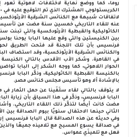
روما، كما ووضع نهاية لاختلافات لاهوتية تعود 
لاتفاقات شبيهة مع الكنائس الشرقية الأرثوذكسية ا
عنه للقاء التاريخي خمسين سنة مضت من تأسيس ل
بين الكنيستين والتي وقع عليها البابا يوحنا بولس ال
فرنسيس بأن تلك اللجنة قد فتحت الطريق لحوار 
في القاهرة. وشكر الأب الأقدس بالتالي الكنيسة ا
الحوار اللاهوتي، كما ووجه الشكر إلى البابا تواض
بالكنيسة القبطية الكاثوليكية، وذكَّر البابا فرنس
بالإشادة ألا وهو تأسيس مجلس كنائس مصر.
لا يتوقف بالتالي لقاء سلَفَينا عن حمل الثمار في
البابا فرنسيس، وذكَّر في هذا السياق بأن زيارة ال
مضت كانت أيضًا لتذكَّر ذلك اللقاء التاريخي. وأشا
الثاني حينها الاحتفال سنويًا بيوم الصداقة بين ال
وفي حديثه عن هذه الصداقة قال البابا فرنسيس إن
في صداقة يسوع المسيح مع تلاميذه جميعًا والذي
فعل مع تلميذَي عمواس.