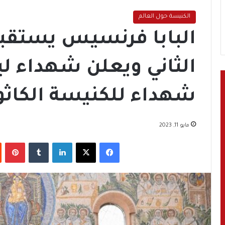
الكنيسة حول العالم
البابا فرنسيس يستقبل
الثاني ويعلن شهداء ليب
شهداء للكنيسة الكاثول
مايو 11, 2023
فيسبوك
‫X
لينكدإن
‏Tumblr
بينتيريست