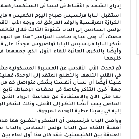
إدراج الشهداء الأقباط في ليبيا في السنكسار كعلام
استقبل 
الكرازة المرقسية والوفد المرافق له. ووجه الأب الأ
مضت، ألا وهي عبارة صاحب المزامير “هذا هو اليوم 
شكر البابا فرنسيس البابا تواضروس مجددًا على قبو
كليهما.
ثم تحدث الأب الأقدس عن المسيرة المسكونية مشددًا عل
في القلب التلهف والتطلع المتقد إلى الوحدة، فعلين
علينا أيضًا أن نسأل أنفسنا بشكل متواصل كم من ال
جهة أخرى التذكر وخاصة في لحظات الإحباط، تابع الب
بها حتى الآن والاستفادة من حماسة الرواد الذين سب
الماضي يجب أيضًا النظر إلى الأعلى، وذلك لشكر ال
إليه كي يهبنا عطية الوحدة المرجوة.
وواصل البابا فرنسيس أن الشكر والتضرع هما هدف 
أهمية اللقاء بين البابا بولس السادس والبابا ش
العلاقة بين الكنيستين. فقد كان هذا أول لقاء بين