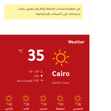
من صفحة إعدادات إضافة أرقام قم بتعيين بيانات
حساباتك على الشبكات الإجتماعية.
Weather
35
℃
38º - 29º
Cairo
23%
3.69 كيلومتر/ساعة
سماء صافية
℃
40
℃
38
℃
39
℃
39
℃
38
الخميس
الجمعة
السبت
الأحد
الأثنين