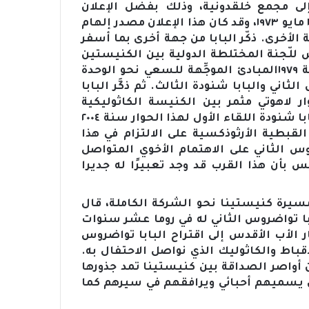
إلى مجمع خلقدونية، وذلك بفضل الإعلان
الكريستولوجي المشترك الذي تم التوقيع عليه في ١٠ مايو ١٩٧٣، وقد كان هذا الإعلان مصدر إلهام
لأخرى. ذكّر البابا من جهة أخرى بما أسفر
لّجنة المختلطة الدولية بين الكنيستين
الكاثوليكية والقبطية الأرثودكسية والتي تبنت سنة ١٩٧٩المبادئ الموجِّهة للسعي نحو الوحدة
ثاني والبابا شنودة الثالث. ثم ذكَّر البابا
لاهوتي مثمر بين الكنيسة الكاثوليكية
والكنائس الشرقية الأرثوذكسية، وقد استضاف البابا شنودة اللقاء الأول لهذا الحوار سنة ٢٠٠٤
لقبطية الأرثوذكسية على الالتزام في هذا
روس الثاني على الاهتمام الأخوي المتواصل
يس بأن هذا القرب قد وجد تعبيرًا له جديرا
 مسيرة كنيستينا نحو الشركة الكاملة، قال
بابا تواضروس الثاني له في روما عشر سنوات
ر الأب الأقدس إلى اقتراح البابا تواضروس
أقباط والكاثوليك الذي نواصل الاحتفال به.
 أواصر الصداقة بين كنيستينا تمد جذورها
ن يسميهم أحبائي ويرافقهم في سيرهم كما