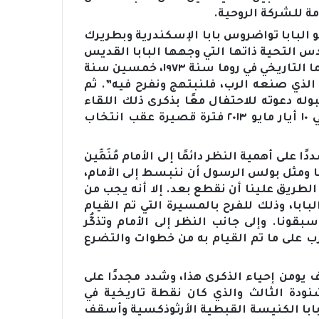
ة للشركة الروحية.
البابا فرنسيس صباح اليوم الخميس ١١ مايو البابا تواضروس بابا الإسكندرية وبطريرك
قدس التحية ذاتها التي وجهها البابا القديس
بولس السادس إلى البابا شنودة الثالث خلال لقائهما التاريخي في روما سنة ١٩٧٣، خمسين سنة
الذي صنعه الرب، فلنبتهج ونفرح فيه”. ثم
له دعوته للاحتفال معًا بذكرى ذلك اللقاء
وأيضًا بالذكرى العائرة للقاء الأول الذي جمعهما في ١٠ أيار مايو ٢٠١٣ فترة قصيرة عقب انتخاب
ى أهمية النظر دائمًا إلى الأمام مُنَمِّين
ا ومثل بولس الرسول أن ننبسط إلى الأمام،
طريق علينا أن نقطع بعد. إلا أنه يجب من
ابا، وذلك للفرح بالمسيرة التي تم القيام
قونا. وإلى جانب النظر إلى الأمام وتذكُّر
رب على ما تم القيام به من خطوات والتضرع
يومن إحياء الذكرى هذا، وشدد مجددًا على
نودة الثالث والذي كان نقطة تاريخية في
 بابا الكنيسة القبطية الأرثوذكسية وأسقف