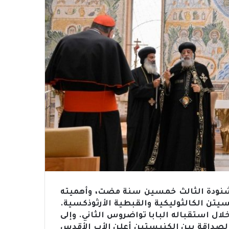
ا شنودة الثالث خمسين سنة مضت، وأهميته
يتن الكالثوليكية والقبطية الأرثوذكسية.
ال استقباله البابا تواضروس الثاني. وإلى
الصداقة بين الكنيستين أعلن الأب الأقدس