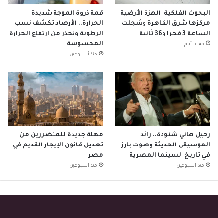
البحوث الفلكية: الهزة الأرضية
قمة ذروة الموجة شديدة
مركزها شرق القاهرة وسُجلت
الحرارة.. الأرصاد تكشف نسب
الساعة 3 فجرا و36 ثانية
الرطوبة وتحذر من ارتفاع الحرارة
المحسوسة
منذ 5 أيام
منذ أسبوعين
رحيل هاني شنودة.. رائد
مهلة جديدة للمتضررين من
الموسيقى الحديثة وصوت بارز
تعديل قانون الإيجار القديم في
في تاريخ السينما المصرية
مصر
منذ أسبوعين
منذ أسبوعين