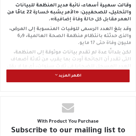
وقالت سميرة أسماء، نائبة مدير المنظمة للبيانات
والتحليل، للصحفيين: «الأمر يشبه خسارة 22 عامًا من
العمر مقابل كل حالة وفاة إضافية».
وقد بلغ العدد الرسمى للوفيات المنسوبة إلى المرض،
والذى حدثته بانتظام منظمة الصحة العالمية، 6٫9
مليون وفاة حتى 17 مايو‪.
لكن بلدانًا عدة لم تقدم بيانات موثوقة إلى المنظمة،
التى تقدر أن الجائحة أودت بما يقرب من ثلاثة أضعاف
العدد المسجل للضحايا فى ثلاث سنوات، أى ما لا يقل
عن 20 مليون وفاة‪.
اظهر المزيد
وأضافت المنظمة أن «كوفيد ــ 19» كان لها أثر سلبى
آخر على كفاح العالم ضد أمراض أخرى معدية، حيث
تعطلت خدمات التطعيم والخدمات الصحية، موضحة
أنه نتيجة ذلك تراجعت معدلات التطعيم ضد الحصبة
والتيتانوس وأمراض أخرى، بينما زادت ضد الملاريا
والسل‪.
With Product You Purchase
وبيّنت «الصحة العالمية» أن الوفيات الناجمة عن
Subscribe to our mailing list to
الأمراض غير المعدية تتزايد على الرغم من انخفاض