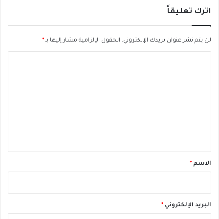
آ
اترك تعليقاً
خ
ر
ي
لن يتم نشر عنوان بريدك الإلكتروني.
الحقول الإلزامية مشار إليها بـ
*
ن
ل
ا
ل
ل
م
ف
ت
ت
ع
ي
ب
ل
ق
ي
ض
ي
ق
ة
*
الاسم
*
"
أ
ح
د
البريد الإلكتروني
*
ا
ث