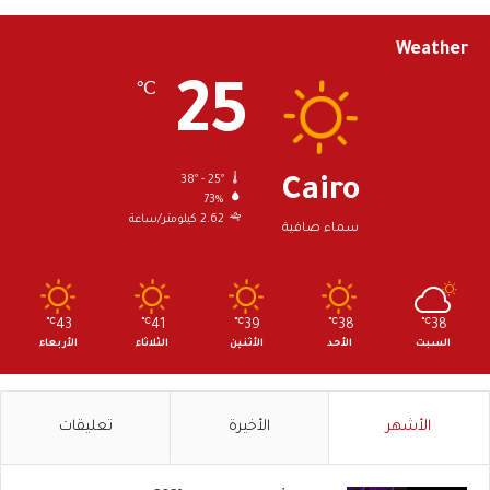
Weather
25
℃
38º - 25º
Cairo
73%
2.62 كيلومتر/ساعة
سماء صافية
℃
43
℃
41
℃
39
℃
38
℃
38
السبت
الأحد
الأثنين
الثلاثاء
الأربعاء
الأشهر
الأخيرة
تعليقات