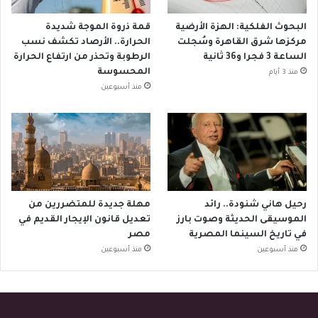
البحوث الفلكية: الهزة الأرضية
قمة ذروة الموجة شديدة
مركزها شرق القاهرة وسُجلت
الحرارة.. الأرصاد تكشف نسب
الساعة 3 فجرا و36 ثانية
الرطوبة وتحذر من ارتفاع الحرارة
المحسوسة
منذ 3 أيام
منذ أسبوعين
رحيل هاني شنودة.. رائد
مهلة جديدة للمتضررين من
الموسيقى الحديثة وصوت بارز
تعديل قانون الإيجار القديم في
في تاريخ السينما المصرية
مصر
منذ أسبوعين
منذ أسبوعين