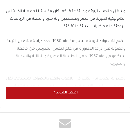
وشغل مناصب تربويّة وإداريّة عدّة، كما كان مؤسسًا لجمعية الكاريتاس
الكاثوليكية الخيرية في مصر وفلسطين وله خبرة واسعة في الرياضات
الروحيّة والمحاضرات الدينيّة والثقافيّة
انضم الأب بولاد للرهبنة اليسوعية عام 1950، بعد دراسته لأصول التربية
وحصوله على درجة الدكتوراه فى علم النفس المدرسى من جامعة
شيكاغو فى عام 1967.يحمل الجنسية المصرية واللبنانية والسورية
والمجرية.
وصدر له العديد من الكتب في اللاهوت والفكر والتصوّف المسيحيّ، نقل
بعضها إلى اللغات الأوروبية، كما يشغل منصب مدير مدرسة “سان
اظهر المزيد
مارك”.
ويترأس المطران كلاوديو لوراتى مطران اللاتين بمصر، جنازة الأب هنرى
بولاد غدا الخميس 15 يونيو الساعة 11:00 صباحًا فى كنيسة مدرسة
العائلة المقدسة.