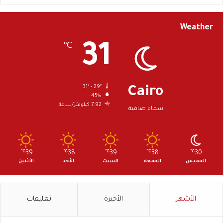
Weather
31
℃
31º - 29º
Cairo
45%
7.92 كيلومتر/ساعة
سماء صافية
℃
39
℃
38
℃
39
℃
38
℃
30
الخميس
الجمعة
السبت
الأحد
الأثنين
الأشهر
الأخيرة
تعليقات