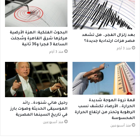
17 – كتاب الايمان وتحدي الالحاد
س
م
ح
أ
18-كتاب المقدسات نظرة جديدة في أسرار الكنيسة
ق
م
ع
ب
ن
و
19- كتاب الطاقة الخلاقة للمعاناة
البحوث الفلكية: الهزة الأرضية
بعد زلزال الفجر.. هل تشهد
8
م
مركزها شرق القاهرة وسُجلت
مصر هزات ارتدادية جديدة؟
5
الساعة 3 فجرا و36 ثانية
ن
20-كتاب أسطورة التضخم السكاني
منذ 3 أيام
ع
أ
منذ 3 أيام
ا
ج
مً
ل
ا
ع
و
د
ة
س
قمة ذروة الموجة شديدة
رحيل هاني شنودة.. رائد
ا
الحرارة.. الأرصاد تكشف نسب
الموسيقى الحديثة وصوت بارز
ل
الرطوبة وتحذر من ارتفاع الحرارة
في تاريخ السينما المصرية
ي
المحسوسة
منذ أسبوعين
ن
منذ أسبوعين
س
ي