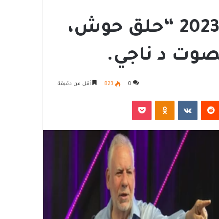
مقال شهر أغسطس 2023 “حلق حوش،
صوت د ناجي.
0
823
أقل من دقيقة
‏Reddit
‏VKontakte
Odnoklassniki
‫Pocket