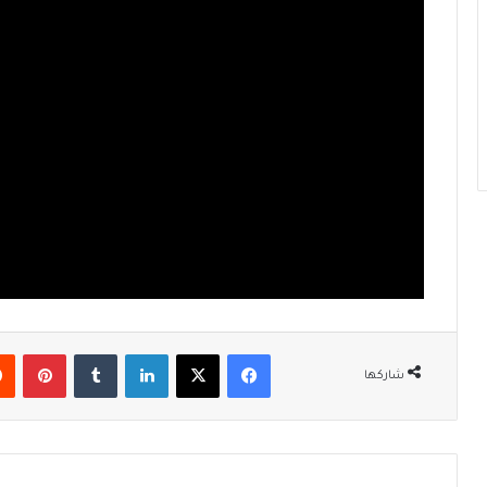
فيسبوك
‫X
لينكدإن
‏Tumblr
بينتيريست
شاركها