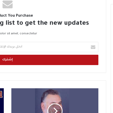
duct You Purchase
g list to get the new updates!
lor sit amet, consectetur.
أ
د
خ
ل
ب
ر
ي
د
ك
ح
ع
ا
ل
د
ل
ق
د
إ
ح
ج
ل
و
د