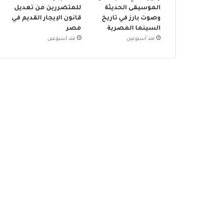
الموسيقى الحديثة
للمتضررين من تعديل
وصوت بارز في تاريخ
قانون الإيجار القديم في
السينما المصرية
مصر
منذ أسبوعين
منذ أسبوعين