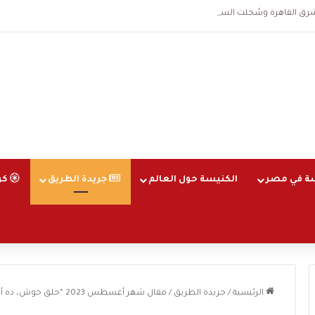
هرة وسُجلت الساعة 3 فجرا و36 ثانية
ة في مصر
الكنيسة حول العالم
جريدة الطريق
كو
الرئيسية
/
جريدة الطريق
/
مقال شهر أغسطس 2023 “حلق حوش، ده أسلم وده اتنصر” بصوت د ناجي.