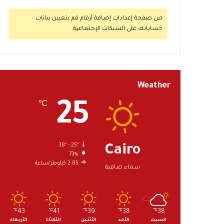
من صفحة إعدادات إضافة أرقام قم بتعيين بيانات
حساباتك على الشبكات الإجتماعية.
Weather
25
℃
38º - 25º
Cairo
73%
2.85 كيلومتر/ساعة
سماء صافية
℃
43
℃
41
℃
39
℃
38
℃
38
السبت
الأحد
الأثنين
الثلاثاء
الأربعاء