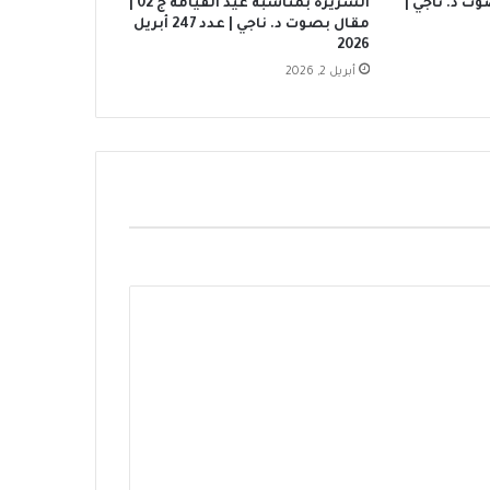
ت د. ناجي |
الشريرة بمناسبة عيد القيامة ج 02 |
مقال بصوت د. ناجي | عدد 247 أبريل
2026
أبريل 2, 2026