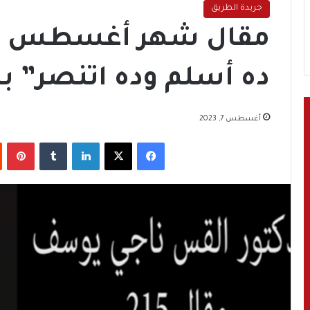
جريدة الطريق
ده أسلم وده اتنصر” ب
أغسطس 7, 2023
فيسبوك
‫X
لينكدإن
‏Tumblr
بينتيريست