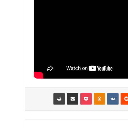
‏Reddit
‏VKontakte
Odnoklassniki
‫Pocket
مشاركة عبر البريد
طباعة