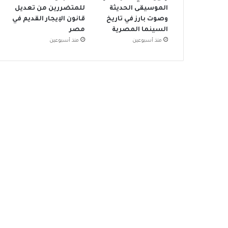
الموسيقى الحديثة
للمتضررين من تعديل
وصوت بارز في تاريخ
قانون الإيجار القديم في
السينما المصرية
مصر
منذ أسبوعين
منذ أسبوعين