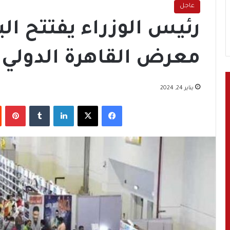
عاجل
معرض القاهرة الدولي 
يناير 24, 2024
فيسبوك
‫X
لينكدإن
‏Tumblr
بينتيريست