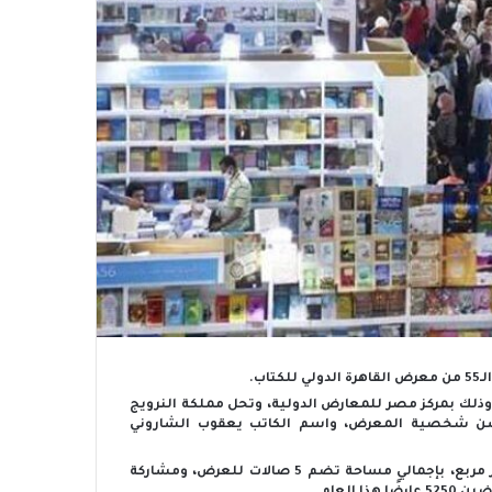
ب.
ي الفترة من 25 يناير حتى 6 فبراير المقبل، وذلك بمركز مصر للمعارض الدولية، وتحل مملكة النرويج
سن شخصية المعرض، واسم الكاتب يعقوب الشاروني
وتشهد الدورة الجديدة للمعرض التي تُقام على مساحة 80 ألف متر مربع، بإجمالي مساحة تضم 5 صالات للعرض، ومشاركة