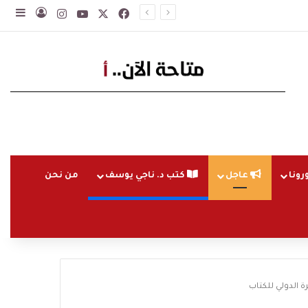
‫X
فيسبوك
‫YouTube
انستقرام
تسجيل ا
إضاف
رونا
عاجل
كتب د. ناجي يوسف
من نحن