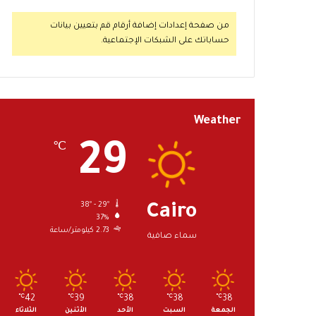
من صفحة إعدادات إضافة أرقام قم بتعيين بيانات
حساباتك على الشبكات الإجتماعية.
Weather
29
℃
38º - 29º
Cairo
37%
2.73 كيلومتر/ساعة
سماء صافية
℃
42
℃
39
℃
38
℃
38
℃
38
الجمعة
السبت
الأحد
الأثنين
الثلاثاء