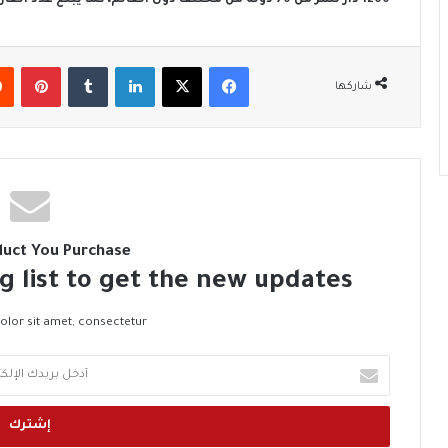
1200 دار نشر من 70 دولة من مختلف دول العالم، كما يبلغ عدد العارضين 5250 عارضًا هذا العام.
فيسبوك
‫X
لينكدإن
‏Tumblr
بينتيريست
شاركها
duct You Purchase
g list to get the new updates!
lor sit amet, consectetur.
أ
د
خ
ل