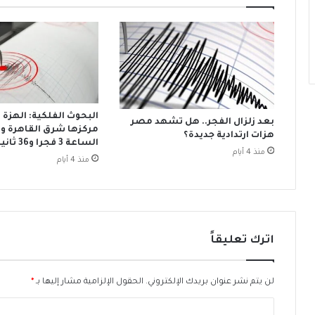
ل
أ
ع
ف
ا
ض
ل
ل
م
ث
ف
ا
ي
ل
ا
ث
البحوث الفلكية: الهزة 
بعد زلزال الفجر.. هل تشهد مصر
ل
ف
مركزها شرق القاهرة و
هزات ارتدادية جديدة؟
م
ي
الساعة 3 فجرا و36 ثانية
منذ 4 أيام
س
ك
منذ 4 أيام
ا
أ
ئ
س
ل
ا
ا
ل
ل
أ
اترك تعليقاً
ح
م
س
م
ا
ا
لن يتم نشر عنوان بريدك الإلكتروني.
الحقول الإلزامية مشار إليها بـ
*
ب
ل
ي
إ
ا