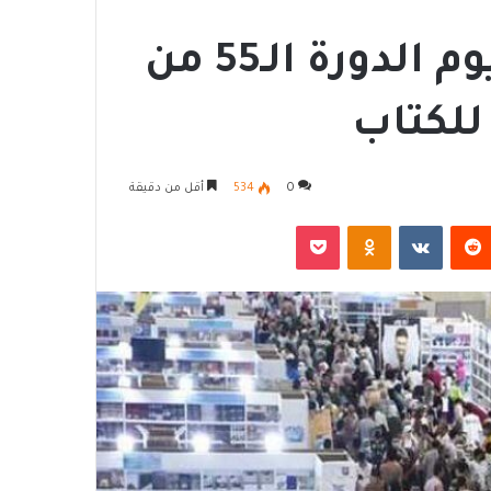
رئيس الوزراء يفتتح اليوم الدورة الـ55 من
للكتاب
0
534
أقل من دقيقة
‏Reddit
‏VKontakte
Odnoklassniki
‫Pocket