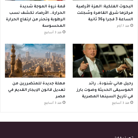
البحوث الفلكية: الهزة الأرضية
قمة ذروة الموجة شديدة
مركزها شرق القاهرة وسُجلت
الحرارة.. الأرصاد تكشف نسب
الساعة 3 فجرا و36 ثانية
الرطوبة وتحذر من ارتفاع الحرارة
المحسوسة
منذ 7 أيام
منذ 3 أسابيع
رحيل هاني شنودة.. رائد
مهلة جديدة للمتضررين من
الموسيقى الحديثة وصوت بارز
تعديل قانون الإيجار القديم في
في تاريخ السينما المصرية
مصر
منذ 3 أسابيع
منذ 3 أسابيع