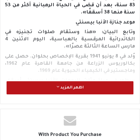
83 سنة، بعد أن قضى في الحياة الرهبانية أكثر من 53
سنة منها 38 أسقفًا».
موعد جنازة الأنبا بيسنتي
وتابع البيان: «هذا وستقام صلوات تجنيزه في
الكاتدرائية المرقسية بالعباسية، اليوم الاثنين 4
مارس الساعة الثالثة عصرًا».
وُلد في 8 يونيو 1941 بقرية الإخصاص بحلوان. حصل على
بكالوريوس الزراعة من جامعة القاهرة عام 1962،
وماجستير في الكيمياء الحيوية عام 1969.
سطور في حياة مثلث الرحمات الأنبا بيسنتي أسقف
حلوان وتوابعها
اظهر المزيد
عمل باحثًا في مركز البحوث الزراعية بالدقي، وخدم
بكنيسة القديس الأنبا أنطونيوس بشبرا، وكنيسة
الشهيد أبي سيفين.
ترهّب في دير القديس مقاريوس ببرية شيهيت، وانتقل
منه إلى دير القديس الأنبا بيشوي بوادي النطرون في 28
With Product You Purchase
أغسطس 1971.