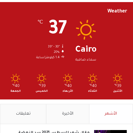
Weather
37
℃
39º - 30º
Cairo
20%
1.4 كيلومتر/ساعة
سماء صافية
℃
40
℃
39
℃
40
℃
40
℃
39
الأثنين
الثلاثاء
الأربعاء
الخميس
الجمعة
الأشهر
الأخيرة
تعليقات