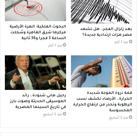
ق
ا
ر
ل
ا
ع
ر
د
ا
البحوث الفلكية: الهزة الأرضية
بعد زلزال الفجر.. هل تشهد
د
ل
مركزها شرق القاهرة وسُجلت
مصر هزات ارتدادية جديدة؟
2
الساعة 3 فجرا و36 ثانية
أ
منذ 7 أيام
2
ح
منذ 7 أيام
2
و
م
ا
ا
ل
ر
ا
س
ل
2
ج
0
و
قمة ذروة الموجة شديدة
رحيل هاني شنودة.. رائد
2
ي
الحرارة.. الأرصاد تكشف نسب
الموسيقى الحديثة وصوت بارز
4
ة
الرطوبة وتحذر من ارتفاع الحرارة
في تاريخ السينما المصرية
ل
المحسوسة
منذ 3 أسابيع
ـ
منذ 3 أسابيع
6
أ
ي