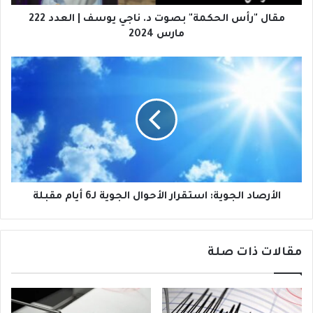
ر
ا
و
ل
مقال "رأس الحكمة" بصوت د. ناجي يوسف | العدد 222
ن
ح
مارس 2024
ي
ك
م
ا
ة
ل
"
أ
ب
ر
ص
ص
و
ا
ت
د
د
ا
.
ل
ن
ج
الأرصاد الجوية: استقرار الأحوال الجوية لـ6 أيام مقبلة
ا
و
ج
ي
ي
ة
مقالات ذات صلة
ي
:
و
ا
س
س
ف
ت
|