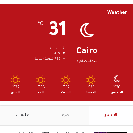
ن
ا
Weather
ع
و
31
℃
ت
31º - 29º
Cairo
45%
7.92 كيلومتر/ساعة
سماء صافية
℃
39
℃
38
℃
39
℃
38
℃
30
الخميس
الجمعة
السبت
الأحد
الأثنين
الأشهر
الأخيرة
تعليقات