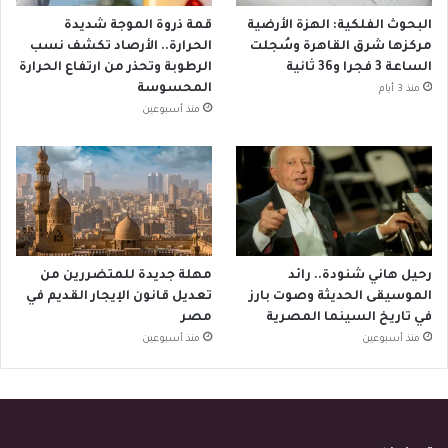
البحوث الفلكية: الهزة الأرضية
قمة ذروة الموجة شديدة
مركزها شرق القاهرة وسُجلت
الحرارة.. الأرصاد تكشف نسب
الساعة 3 فجرا و36 ثانية
الرطوبة وتحذر من ارتفاع الحرارة
المحسوسة
منذ 3 أيام
منذ أسبوعين
رحيل هاني شنودة.. رائد
مهلة جديدة للمتضررين من
الموسيقى الحديثة وصوت بارز
تعديل قانون الإيجار القديم في
في تاريخ السينما المصرية
مصر
منذ أسبوعين
منذ أسبوعين