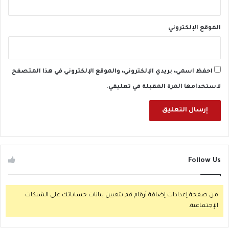
و
إ
ب
الموقع الإلكتروني
ر
ا
ه
ي
احفظ اسمي، بريدي الإلكتروني، والموقع الإلكتروني في هذا المتصفح
م
لاستخدامها المرة المقبلة في تعليقي.
ع
ي
س
ى
و
ا
ل
Follow Us
ب
ح
ي
من صفحة إعدادات إضافة أرقام قم بتعيين بيانات حساباتك على الشبكات
ر
الإجتماعية.
ي
و