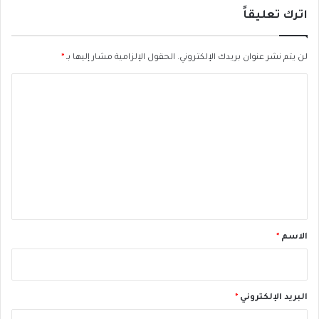
ت
ا
اترك تعليقاً
ح
م
و
م
ر
ع
لن يتم نشر عنوان بريدك الإلكتروني.
الحقول الإلزامية مشار إليها بـ
*
F
ه
ا
L
ل
i
م
ل
R
ن
ت
T
ا
ظ
ع
ر
ل
ة
ي
ي
و
ق
س
*
ف
الاسم
*
ز
ي
د
ا
البريد الإلكتروني
*
ن