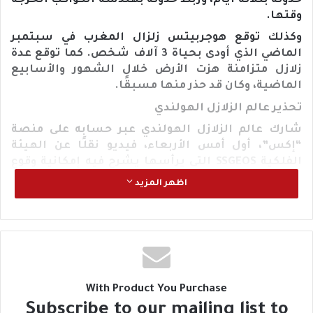
حدوثه بثلاثة أيام، وربط حدوثه بهندسة الكواكب الحرجة
وقتها.
وكذلك توقع هوجربيتس زلزال المغرب في سبتمبر
الماضي الذي أودى بحياة 3 آلاف شخص. كما توقع عدة
زلازل متزامنة هزت الأرض خلال الشهور والأسابيع
الماضية، وكان قد حذر منها مسبقًا.
تحذير عالم الزلازل الهولندي
شارك عالم الزلازل الهولندي عبر حسابه على منصة
“إكس”، أول أمس الأربعاء، فيديو نقلًا عن الهيئة
الفلكية SSGEOS التي يرأسها يشرح فيه إمكانية وقوع
هزات أرضية في الأيام القليلة المقبلة، مشيرًا إلى أنها
اظهر المزيد
قوية وقد تصل إلى 7 أو 8 درجات.
وقال في المقطع المصور، إنه من المرجح أن يؤدي
التقارب بين هندسة الكواكب والقمر في الفترة بين 17
إلى 18 مايو الجاري وحتى في الفترة من 22 إلى 23 مايو إلى
وقوع زلازل عنيفة.
ومن المحتمل أن تصل قوتها إلى 7 إلى 8 درجات على
With Product You Purchase
مقياس ريختر، وتعتبر الزلازل التي تفوق الدرجة
Subscribe to our mailing list to