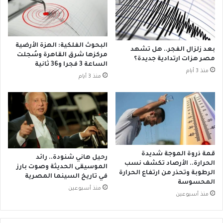
ا
ي
ل
ي
ة
د
ع
ع
ا
و
البحوث الفلكية: الهزة الأرضية
بعد زلزال الفجر.. هل تشهد
ج
ا
مركزها شرق القاهرة وسُجلت
مصر هزات ارتدادية جديدة؟
ل
ل
الساعة 3 فجرا و36 ثانية
منذ 3 أيام
ة
أ
منذ 3 أيام
ل
ن
ل
ب
م
ا
و
أ
ا
ر
ط
م
ن
ي
قمة ذروة الموجة شديدة
ي
رحيل هاني شنودة.. رائد
ا
الحرارة.. الأرصاد تكشف نسب
الموسيقى الحديثة وصوت بارز
ن
ل
الرطوبة وتحذر من ارتفاع الحرارة
في تاريخ السينما المصرية
ب
ل
المحسوسة
ش
منذ أسبوعين
ا
منذ أسبوعين
أ
ن
ن
ض
م
م