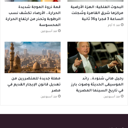
البحوث الفلكية: الهزة الأرضية
قمة ذروة الموجة شديدة
مركزها شرق القاهرة وسُجلت
الحرارة.. الأرصاد تكشف نسب
الساعة 3 فجرا و36 ثانية
الرطوبة وتحذر من ارتفاع الحرارة
المحسوسة
منذ 6 أيام
منذ أسبوعين
رحيل هاني شنودة.. رائد
مهلة جديدة للمتضررين من
الموسيقى الحديثة وصوت بارز
تعديل قانون الإيجار القديم في
في تاريخ السينما المصرية
مصر
منذ أسبوعين
منذ أسبوعين