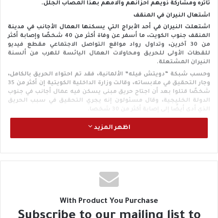
تأثره ومشاركة ذويهم أحزانهم وآلامهم بهذا المصاب الجلل.
اشتعال النيران في المنقف
اشتعلت النيران في أحد الأبراج التي يسكنها العمال الأجانب في مدينة
المنقف جنوب الكويت، ما أسفر عن وفاة أكثر من 40 شخصًا وإصابة أكثر
من 30 آخرين، وتداول رواد مواقع التواصل الاجتماعي مقطع فيديو
للقطات الأولى للحريق ومحاولات العمال اليائسة للهرب من ألسنة
النيران المشتعلة.
وحسب شبكة “دويتش فيله” الألمانية، فقد تم احتواء الحريق بالكامل،
وجار التحقيق في ملابساته، وقالت وزارة الداخلية الكويتية إن أكثر من 35
شخصًا قتلوا بعد أن اجتاح حريق مبنى يسكن فيه عمال أجانب في جنوب
الدولة الخليجية، وقال مسئولون إنه يجري التحقيق في سبب الحريق
الذي أدى أيضًا إلى إصابة أكثر من 30 شخصا.
وحسب وسائل إعلام محلية، فإن الحريق بدأ في وقت مبكر من صباح
اظهر المزيد
اليوم الأربعاء واجتاح المبنى المكون من ستة طوابق والمليء بالعمال
في منطقة المنقف.
وقال مسئول كبير في الشرطة للتليفزيون الرسمي إن “المبنى الذي وقع
فيه الحريق كان يستخدم لإيواء العمال، وكان هناك عدد كبير من العمال”.
وأضاف: “تم إنقاذ العشرات، لكن للأسف سقط العديد من القتلى نتيجة
استنشاق الدخان الناتج عن الحريق”.
مخالفات البناء
With Product You Purchase
واتهم نائب رئيس مجلس الوزراء الشيخ فهد يوسف سعود الصباح،
Subscribe to our mailing list to
أثناء زيارته للموقع، أصحاب العقارات بالمخالفات والجشع، مشيرًا إلى