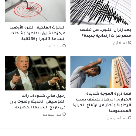
ت
ع
ف
ا
ا
ج
ص
ل
ي
ل
البحوث الفلكية: الهزة الأرضية
بعد زلزال الفجر.. هل تشهد
ل
ل
مركزها شرق القاهرة وسُجلت
مصر هزات ارتدادية جديدة؟
ح
ح
الساعة 3 فجرا و36 ثانية
منذ 6 أيام
ي
ك
منذ 6 أيام
ا
و
ت
م
ه
ة
م
ب
ا
س
م
ب
ع
ب
قمة ذروة الموجة شديدة
اً
رحيل هاني شنودة.. رائد
ع
الحرارة.. الأرصاد تكشف نسب
الموسيقى الحديثة وصوت بارز
د
الرطوبة وتحذر من ارتفاع الحرارة
في تاريخ السينما المصرية
م
المحسوسة
منذ أسبوعين
ت
منذ أسبوعين
و
ف
ر