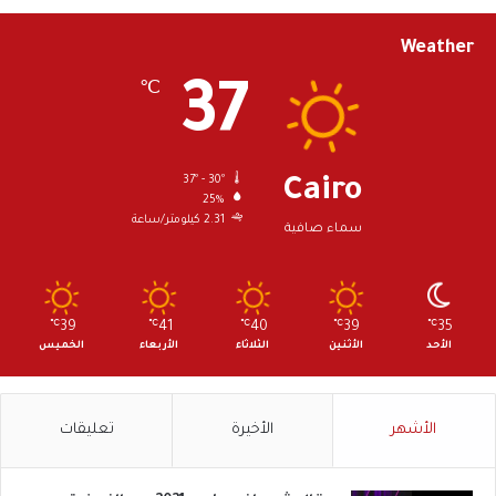
Weather
37
℃
37º - 30º
Cairo
25%
2.31 كيلومتر/ساعة
سماء صافية
℃
39
℃
41
℃
40
℃
39
℃
35
الأحد
الأثنين
الثلاثاء
الأربعاء
الخميس
الأشهر
الأخيرة
تعليقات