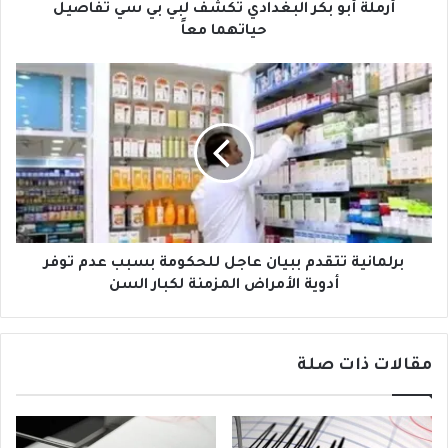
و
ك
أرملة أبو بكر البغدادي تكشف لبي بي سي تفاصيل
ن
ر
حياتهما معاً
ي
ا
ل
ب
ب
ر
غ
ل
د
م
ا
ا
د
ن
ي
ي
ت
ة
ك
ت
ش
ت
برلمانية تتقدم ببيان عاجل للحكومة بسبب عدم توفر
ف
ق
أدوية الأمراض المزمنة لكبار السن
ل
د
ب
م
ي
ب
مقالات ذات صلة
ب
ب
ي
ي
س
ا
ي
ن