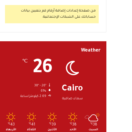
من صفحة إعدادات إضافة أرقام قم بتعيين بيانات
حساباتك على الشبكات الإجتماعية.
Weather
26
℃
38º - 26º
Cairo
61%
2.69 كيلومتر/ساعة
سماء صافية
℃
43
℃
41
℃
39
℃
38
℃
38
السبت
الأحد
الأثنين
الثلاثاء
الأربعاء