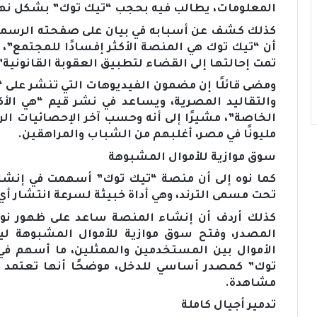
المعلومات، يطالب فيه بحجب “تيك توك” بشكل نه
كذلك كشف عن أسبابه في بيان على صفحته الرسمية
أن “تيك توك هي المنصة الأكثر إفسادًا للمجتمع”، لاف
تمت إحالتها إلى القضاء لتطبيق العقوبة القانونية”
ومضى قائلًا إن مضمون الفيديوهات التي تنشر على 
والتقاليد المصرية، ويساعد في نشر قيم “هي الأ
مليونًا في مصر، أغلبهم من الشباب والمراهقين.
سوق موازية للأموال المشبوهة
كما نوه إلى أن منصة “تيك توك” أسهمت في إنشاء
تحت مسمى الترند، وهي أداة خبيثة لسرعة انتشار أ
كذلك أردف أن إنشاء المنصة ساعد على ظهور نوع
المصدر، وفتح سوق موازية للأموال المشبوهة لي
الأموال بين المستخدمين والممثلين، ما أسهم في
توك” كمصدر أساسي للدخل، موضحًا أنها تعتمد 
مشاهدة.
تدمير أجيال كاملة