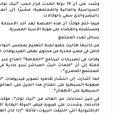
وشدد على أن 19 دولة اتخذت قرار حجب “ت
السياسية والمالية والمجتمعية، مشيرًا إلى أنه
بالبشر والذي سمي بالوكالات.
فيما ختم مؤكدًا أن هذه المنصة تعد أحد الأسلحة
ومستقبله والقضاء على هوية الأسرة المصرية.
رسائل تهدد المجتمع
من جانبها طالبت عضو لجنة التعليم بمجلس النواب
كامل في مصر، محذرة من محتوى بعض الفيديوهات ال
وقالت في تصريحات لبرنامج “الخلاصة” المذاع عبر
لافتة إلى أن “كلمات البث المباشر تبدو عادية 
للمجتمع المصري”.
كما أشارت إلى انتشار ظاهرة تصوير فيديوهات “ت
صعوبة السيطرة على انفتاح هذا الجيل على العالم،
السيطرة على الأطفال”.
في حين تساءلت عن العائد من “تيك توك”، مؤكدة 
فائدتها. وشددت على ضرورة فرض الدولة الرقابة ا
الإلكترونية التي اخترقت البيوت، قائلة: “إذا كان 