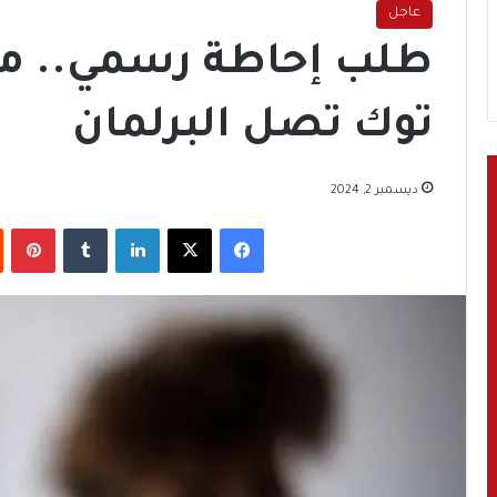
عاجل
طلب إحاطة رسمي.. م
توك تصل البرلمان
ديسمبر 2, 2024
فيسبوك
‫X
لينكدإن
‏Tumblr
بينتيريست