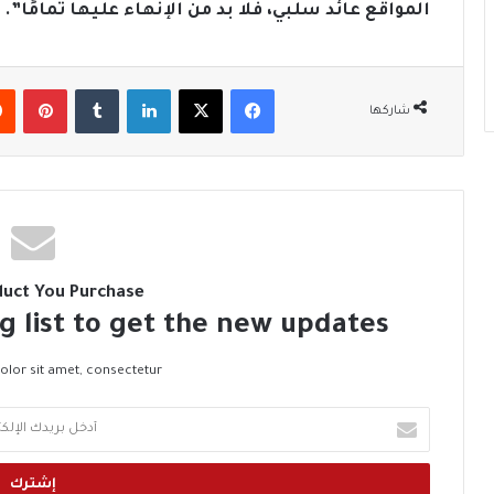
المواقع عائد سلبي، فلا بد من الإنهاء عليها تمامًا”.
فيسبوك
‫X
لينكدإن
‏Tumblr
بينتيريست
شاركها
duct You Purchase
g list to get the new updates!
lor sit amet, consectetur.
أ
د
خ
ل