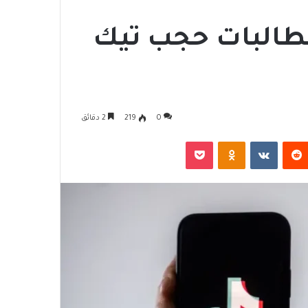
طالبات حجب تيك
0
219
2 دقائق
‏Reddit
‏VKontakte
Odnoklassniki
‫Pocket