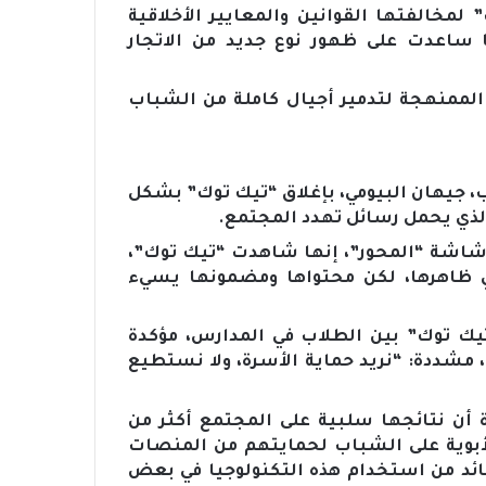
يك توك” لمخالفتها القوانين والمعايير الأخلاقية
ا ساعدت على ظهور نوع جديد من الاتجار
 الممنهجة لتدمير أجيال كاملة من الشباب
، جيهان البيومي، بإغلاق “تيك توك” بشكل
ذي يحمل رسائل تهدد المجتمع.
 شاشة “المحور”، إنها شاهدت “تيك توك”،
في ظاهرها، لكن محتواها ومضمونها يسيء
يك توك” بين الطلاب في المدارس، مؤكدة
 مشددة: “نريد حماية الأسرة، ولا نستطيع
أن نتائجها سلبية على المجتمع أكثر من
لأبوية على الشباب لحمايتهم من المنصات
العائد من استخدام هذه التكنولوجيا في بعض