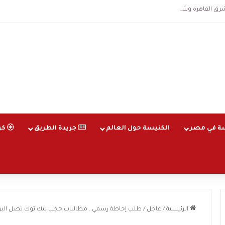
هرة وسُجلت الساعة 3 فجرا و36 ثانية
ة في مصر
الكنيسة حول العالم
جريدة الطريق
كو
الرئيسية
/
عاجل
/
طلب إحاطة رسمي.. مطالبات حجب تيك توك تصل البر