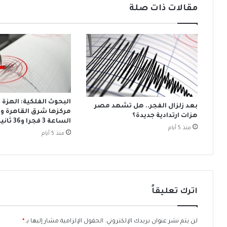
ب
ا
مقالات ذات صلة
ا
خ
ل
ت
م
ا
ص
ر
ر
ه
ي
ت
ي
ر
ر
ا
ف
م
البحوث الفلكية: الهزة 
بعد زلزال الفجر.. هل تشهد مصر
ض
ب
مركزها شرق القاهرة و
هزات ارتدادية جديدة؟
ج
م
الساعة 3 فجرا و36 ثانية
منذ 5 أيام
م
س
منذ 5 أيام
ا
ت
ع
ش
ة
ا
ا
رً
ل
ا
اترك تعليقاً
إ
ل
خ
ه
و
ل
لن يتم نشر عنوان بريدك الإلكتروني.
الحقول الإلزامية مشار إليها بـ
*
ا
ل