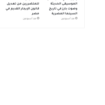
الموسيقى الحديثة
للمتضررين من تعديل
وصوت بارز في تاريخ
قانون الإيجار القديم في
السينما المصرية
مصر
منذ أسبوعين
منذ أسبوعين