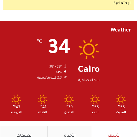
الإجتماعية.
Weather
34
℃
38º - 28º
Cairo
34%
2.3 كيلومتر/ساعة
سماء صافية
℃
43
℃
41
℃
39
℃
38
℃
38
السبت
الأحد
الأثنين
الثلاثاء
الأربعاء
الأشهر
الأخيرة
تعليقات