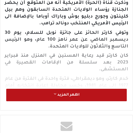
وذكرت قناة (الحرة) الأمريكية أنه من المتوقع أن يحضر
الجنازة رؤساء الولايات المتحدة السابقون وهم بيل
كلينتون وجورج دبليو بوش وباراك أوباما بالإضافة الى
الرئيس الأمريكي المنتخب دونالد ترامب.
وتوفي كارتر الحائز على جائزة نوبل للسلام، يوم 30
ديسمبر الماضي عن عمر ناهز 100 عام، وهو الرئيس
التاسع والثلاثون للولايات المتحدة.
كان كارتر قيد رعاية المسنين في المنزل منذ فبراير
2023 بعد سلسلة من الإقامات القصيرة في
المستشفى.
خدم كارتر، وهو ديمقراطي، فترة واحدة في الفترة من عام
1977 إلى عام 1981، وخسر محاولة إعادة انتخابه أمام
رونالد ريجان. وعلى الرغم من إنجازاته البارزة كصانع
اظهر المزيد
سلام، فإن رئاسة كارتر تُذكر إلى حد كبير على أنها أربع
سنوات غير مُحققة هزتها الضربات التي تعرضت لها
اقتصاد أمريكا ومكانتها في الخارج. ولكن إرثه الأكثر
ديمومة ربما يكون كرجل دولة كبير السن يجوب العالم
ورائد في مجال حقوق الإنسان لا يعرف الكلل لمدة 43