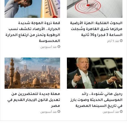
البحوث الفلكية: الهزة الأرضية
قمة ذروة الموجة شديدة
مركزها شرق القاهرة وسُجلت
الحرارة.. الأرصاد تكشف نسب
الساعة 3 فجرا و36 ثانية
الرطوبة وتحذر من ارتفاع الحرارة
المحسوسة
منذ 5 أيام
منذ أسبوعين
رحيل هاني شنودة.. رائد
مهلة جديدة للمتضررين من
الموسيقى الحديثة وصوت بارز
تعديل قانون الإيجار القديم في
في تاريخ السينما المصرية
مصر
منذ أسبوعين
منذ أسبوعين